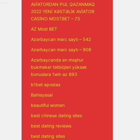
AVİATORDAN PUL QAZANMAQ
2022 YENİ XƏSTƏLİK AVİATOR
CASİNO MOSTBET – 73
AZ Most BET
Azərbaycan mərc saytı – 542
Azərbaycan mərc saytı – 908
Azərbaycanda ən məşhur
bukmeker tətbiqləri yüksək
bonuslara 1win az 893
b1bet apostas
Bahisyasal
beautiful women
best chinese dating sites
best dating reviews
best dating sites