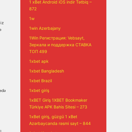
1 xBet Android iOS indir Tətbiq –
872
1w
iz
1win Azerbajany
ə
1Win Регистрация: Vebsayt,
Зеркала и поддержка СТАВКА
ТОП 499
1xbet apk
1xbet Bangladesh
1xbet Brazil
1xbet giriş
edə
1xBET Giriş 1XBET Bookmaker
Türkiye APK Bahis Sitesi – 273
1xBet giriş, güzgü 1 xBet
Azərbaycanda rəsmi sayt – 844
ı