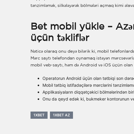
tənzimləmək, silkələyərək bölmələri açmaq kimi əlav
Bet mobil yükle – Az
üçün təkliflər
Nəticə olaraq onu deyə bilərik ki, mobil telefonlar
Mərc saytı telefondan oynamaq istəyən mərcsevərl
mobil veb-saytı, həm də Android və iOS üçün olan tətb
Operatorun Android üçün olan tətbiqi son dərəc
Mobil tətbiq istifadəçilərə mərclərini tənzimlə
Applikasiyaların diqqətçəkici bölmələrindən biri
Onu da qeyd edək ki, bukmeker kontorunun ve
1XBET
1XBET AZ