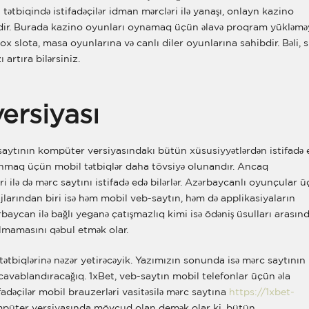
tbiqində istifadəçilər idman mərcləri ilə yanaşı, onlayn kazino
dir. Burada kazino oyunları oynamaq üçün əlavə proqram yükləmə
 slota, masa oyunlarına və canlı diler oyunlarına sahibdir. Bəli, s
artıra bilərsiniz.
ersiyası
aytının kompüter versiyasındakı bütün xüsusiyyətlərdən istifadə 
lanmaq üçün mobil tətbiqlər daha tövsiyə olunandır. Ancaq
 ilə də mərc saytını istifadə edə bilərlər. Azərbaycanlı oyunçular 
larından biri isə həm mobil veb-saytın, həm də applikasiyaların
baycan ilə bağlı yeganə çatışmazlıq kimi isə ödəniş üsulları arasın
olmamasını qəbul etmək olar.
ətbiqlərinə nəzər yetirəcəyik. Yazımızın sonunda isə mərc saytının
rı cavablandıracağıq. 1xBet, veb-saytın mobil telefonlar üçün əla
fadəçilər mobil brauzerləri vasitəsilə mərc saytına
https://1xbet-
mpüter versiyasında mövcud olan demək olar ki, bütün