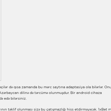
adəçilər də qısa zamanda bu mərc saytına adaptasiya ola bilərlər. On
zərbaycan dilinə də tərcümə olunmuşdur. Bir android cihaza
ə edə bilərsiniz.
nın təklif olunması sizə bu çatışmazlığı hiss etdirməyəcək. 1xBet 