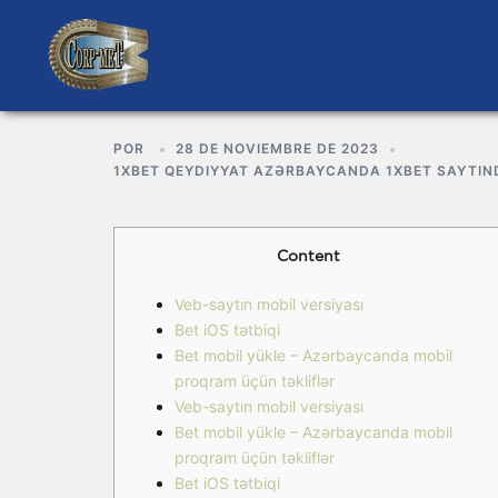
POR
28 DE NOVIEMBRE DE 2023
1XBET QEYDIYYAT AZƏRBAYCANDA 1XBET SAYTIN
Content
Veb-saytın mobil versiyası
Bet iOS tətbiqi
Bet mobil yükle – Azərbaycanda mobil
proqram üçün təkliflər
Veb-saytın mobil versiyası
Bet mobil yükle – Azərbaycanda mobil
proqram üçün təkliflər
Bet iOS tətbiqi