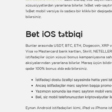
xüsusiyyətlərdən yararlana bilərlər. 1xBet veb-saytı
1xBet mobil versiya ilə sadəcə bir kliklə bir dəqi
bilərsiniz.
Bet iOS tətbiqi
Bunlar arasında USDT, BTC, ETH, Dogecoin, XRP və ba
Visa və Mastercard bank kartları, Skrill, NETELLER
istifadəçilər üçün xüsusi bonus kampaniyasına sahi
aksiyalarından yararlana bilərlər. Maraq üçün bildi
qədər 100% bonus əldə edə bilərsiniz.
İstifadəçi dostu özəlliyi sayəsində hətta yeni i
Ancaq istifadəçilər mərc saytının başqa promo-a
Yazımızın sonunda isə mərc saytının mobil versiy
Bəli, siz mobil telefonunuzdan kriptovalyutlar ilə
Eynən Android istifadəçiləri kimi, iPad və iPhone i