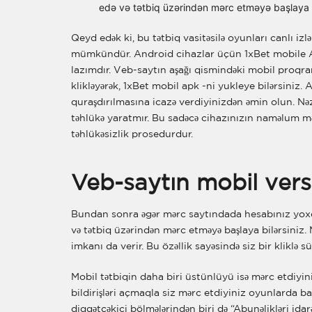
edə və tətbiq üzərindən mərc etməyə başlaya b
Qeyd edək ki, bu tətbiq vasitəsilə oyunları canlı izl
mümkündür. Android cihazlar üçün 1xBet mobile Az
lazımdır. Veb-saytın aşağı qismindəki mobil proqra
klikləyərək, 1xBet mobil apk -ni yukleye bilərsiniz
quraşdırılmasına icazə verdiyinizdən əmin olun. Nəz
təhlükə yaratmır. Bu sadəcə cihazınızın naməlum m
təhlükəsizlik prosedurdur.
Veb-saytın mobil vers
Bundan sonra əgər mərc saytındada hesabınız yoxd
və tətbiq üzərindən mərc etməyə başlaya bilərsiniz. M
imkanı da verir. Bu özəllik sayəsində siz bir kliklə sür
Mobil tətbiqin daha biri üstünlüyü isə mərc etdiyiniz
bildirişləri açmaqla siz mərc etdiyiniz oyunlarda ba
diqqətçəkici bölmələrindən biri də “Abunəlikləri id