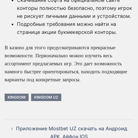
конторы полностью безопасно, поэтому игрок
не рискует личными данными и устройством.
Подробные требования можно найти на
странице акции букмекерской конторы.
В казино для этого предусматриваются прекрасные
возможности. Первоначально можно изучить весь
ассортимент предлагаемых игр. Это дает возможность
намного быстрее ориентироваться, находить подходящие
варианты под конкретные запросы.
KINGDOM
KINGDOM UZ
Приложение Mostbet UZ скачать на Андроид
APK, Айфон IOS