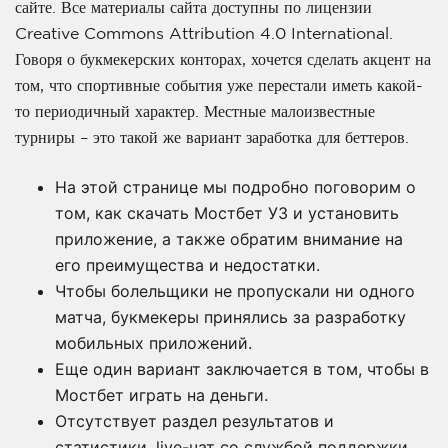
сайте. Все материалы сайта доступны по лицензии
Creative Commons Attribution 4.0 International.
Говоря о букмекерских конторах, хочется сделать акцент на
том, что спортивные события уже перестали иметь какой-
то периодичный характер. Местные малоизвестные
турниры – это такой же вариант заработка для беттеров.
На этой странице мы подробно поговорим о
том, как скачать Мостбет УЗ и установить
приложение, а также обратим внимание на
его преимущества и недостатки.
Чтобы болельщики не пропускали ни одного
матча, букмекеры принялись за разработку
мобильных приложений.
Еще один вариант заключается в том, чтобы в
Мостбет играть на деньги.
Отсутствует раздел результатов и
статистики, live-чат со службой поддержки,