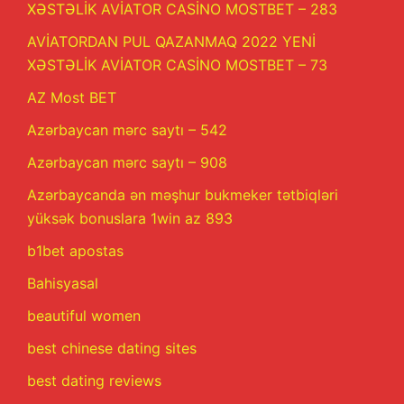
XƏSTƏLİK AVİATOR CASİNO MOSTBET – 283
AVİATORDAN PUL QAZANMAQ 2022 YENİ
XƏSTƏLİK AVİATOR CASİNO MOSTBET – 73
AZ Most BET
Azərbaycan mərc saytı – 542
Azərbaycan mərc saytı – 908
Azərbaycanda ən məşhur bukmeker tətbiqləri
yüksək bonuslara 1win az 893
b1bet apostas
Bahisyasal
beautiful women
best chinese dating sites
best dating reviews