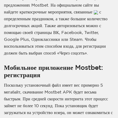
предложениях Mostbet. На официальном сайте вы
найдете краткосрочные мероприятия, связанные
с
определенным праздником, а также большое количество
долгосрочных акций. Также авторизоваться можно с
помощью своей страницы ВК, Facebook, Twitter,
Google Plus, Одноклассники или Steam. Чтобы
воспользоваться этим способом входа, для регистрации
должен быть выбран способ «Через соцсеть».
Мобильное приложение Mostbet:
регистрация
Поскольку установочный файл имеет вес примерно 5
мегабайт, скачивание Mostbet APK будет весьма
быстрым. При средней скорости интернета этот процесс
займет не более 10 секунд. Пока установщик будет
загружаться на устройство юзера, он может ознакомиться с