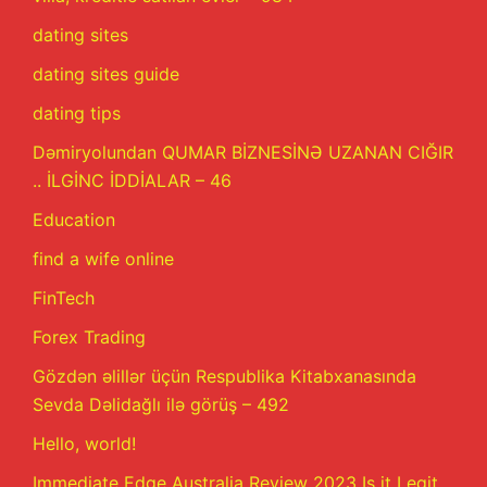
dating sites
dating sites guide
dating tips
Dəmiryolundan QUMAR BİZNESİNƏ UZANAN CIĞIR
.. İLGİNC İDDİALAR – 46
Education
find a wife online
FinTech
Forex Trading
Gözdən əlillər üçün Respublika Kitabxanasında
Sevda Dəlidağlı ilə görüş – 492
Hello, world!
Immediate Edge Australia Review 2023 Is it Legit