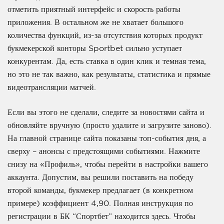
отметить приятный интерфейс и скорость работы
приложения. В остальном же не хватает большого
количества функций, из-за отсутствия которых продукт
букмекерской конторы Sportbet сильно уступает
конкурентам. Да, есть ставка в один клик и темная тема,
но это не так важно, как результаты, статистика и прямые
видеотрансляции матчей.
Если вы этого не сделали, следите за новостями сайта и
обновляйте вручную (просто удалите и загрузите заново).
На главной странице сайта показаны топ-события дня, а
сверху – анонсы с предстоящими событиями. Нажмите
снизу на «Профиль», чтобы перейти в настройки вашего
аккаунта. Допустим, вы решили поставить на победу
второй команды, букмекер предлагает (в конкретном
примере) коэффициент 4,90. Полная инструкция по
регистрации в БК “Спортбет” находится здесь. Чтобы