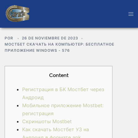
POR
26 DE NOVIEMBRE DE 2023
МОСТБЕТ СКАЧАТЬ НА КОМПЬЮТЕР: БЕСПЛАТНОЕ
ПРИЛОЖЕНИЕ WINDOWS - 576
Content
Регистрация в БК Мостбет через
Андроид
Мобильное приложение Mostbet:
регистрация
Скриншоты Mostbet
Как скачать Мостбет УЗ на
Андроид в формате apk