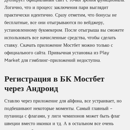
Логично, что и процесс заключения пари выглядит
практически идентично. Сразу отметим, что бонусы не
бесплатные, все они отыгрываются по вейджеру,
установленному букмекером. После отыгрыша вы сможете
использовать все начисленные средства, чтобы сделать
ставку. Скачать приложение Мостбет можно только с
официального сайта. Привычная установка из Play
Market для гэмблинг-приложений недоступна.
Регистрация в БК Мостбет
через Андроид
Ставлю через приложение для айфона, все устраивает, но
подбешивают некоторые моменты. Самый главный –
путаница с флагами, у лиги чемипонов может быть флаг
швеции вместо иконки и тд. А в остальном все очень