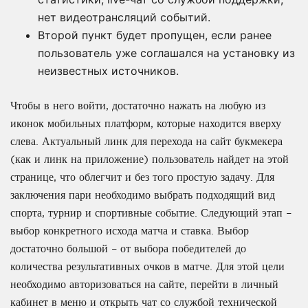
нет видеотрансляций событий.
Второй пункт будет пропущен, если ранее
пользователь уже соглашался на установку из
неизвестных источников.
Чтобы в него войти, достаточно нажать на любую из
иконок мобильных платформ, которые находится вверху
слева. Актуальный линк для перехода на сайт букмекера
(как и линк на приложение) пользователь найдет на этой
странице, что облегчит и без того простую задачу. Для
заключения пари необходимо выбрать подходящий вид
спорта, турнир и спортивные событие. Следующий этап –
выбор конкретного исхода матча и ставка. Выбор
достаточно большой – от выбора победителей до
количества результативных очков в матче. Для этой цели
необходимо авторизоваться на сайте, перейти в личный
кабинет в меню и открыть чат со службой технической