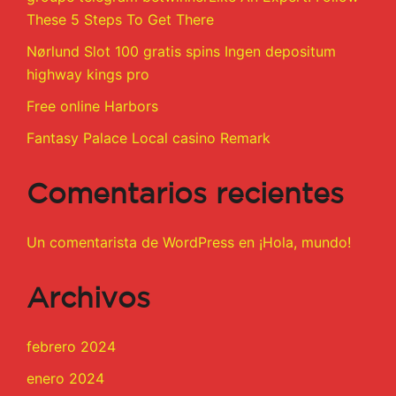
These 5 Steps To Get There
Nørlund Slot 100 gratis spins Ingen depositum
highway kings pro
Free online Harbors
Fantasy Palace Local casino Remark
Comentarios recientes
Un comentarista de WordPress
en
¡Hola, mundo!
Archivos
febrero 2024
enero 2024