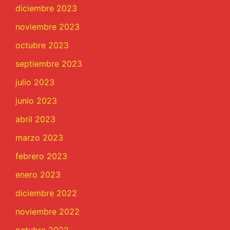
diciembre 2023
noviembre 2023
octubre 2023
septiembre 2023
julio 2023
junio 2023
abril 2023
marzo 2023
febrero 2023
enero 2023
diciembre 2022
noviembre 2022
octubre 2022