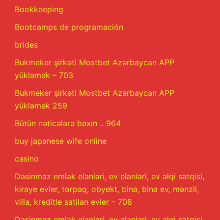
Bookkeeping
Bootcamps de programación
brides
Bukmeker şirkəti Mostbet Azərbaycan APP
yükləmək – 703
Bukmeker şirkəti Mostbet Azərbaycan APP
yükləmək 259
Bütün nəticələrə baxın .. 964
buy japanese wife online
casino
Dasinmaz emlak elanlari, ev elanlari, ev alqi satqisi,
kiraye evler, torpaq, obyekt, bina, bina ev, mənzil,
villa, kreditle satilan evler – 708
Dasinmaz emlak elanlari, ev elanlari, ev alqi satqisi,