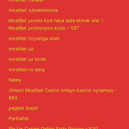
mostbet ozbekistonda
MostBet promo kod necə əldə etmək olar 》
MostBet promosyon kodu – 597
mostbet royxatga olish
mostbet uz
mostbet uz kirish
mostbet-ru-serg
News
Onlayn Mostbet Casino onlayn kazino oynamaq –
863
pagbet brazil
Paribahis
Pin Up Casino Online Slots Review – 520