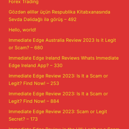
Forex Trading
Gözdən əlillər üçün Respublika Kitabxanasında
Sevda Dəlidağlı ilə görüş – 492
Hello, world!
Immediate Edge Australia Review 2023 Is it Legit
or Scam? – 680
Immediate Edge Ireland Reviews Whats Immediate
Edge Ireland App? – 330
Immediate Edge Review 2023: Is It a Scam or
Legit? Find Now! – 253
Immediate Edge Review 2023: Is It a Scam or
Legit? Find Now! – 884
Immediate Edge Review 2023: Scam or Legit
Secret? – 173