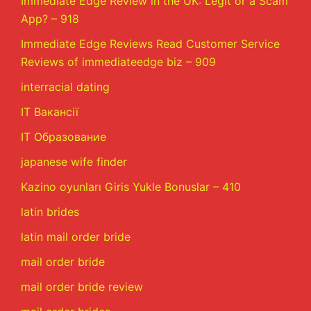
Immediate Edge Review in the UK: Legit or a Scam
App? – 918
Immediate Edge Reviews Read Customer Service
Reviews of immediateedge biz – 909
interracial dating
IT Вакансії
IT Образование
japanese wife finder
Kazino oyunları Giris Yukle Bonuslar – 410
latin brides
latin mail order bride
mail order bride
mail order bride review