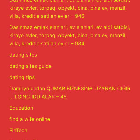
kiraye evler, torpaq, obyekt, bina, bina ev, mənzil,
villa, kreditle satilan evler – 946
Dasinmaz emlak elanlari, ev elanlari, ev alqi satqisi,
kiraye evler, torpaq, obyekt, bina, bina ev, mənzil,
villa, kreditle satilan evler – 984
dating sites
dating sites guide
dating tips
Dəmiryolundan QUMAR BİZNESİNƏ UZANAN CIĞIR
.. İLGİNC İDDİALAR – 46
Education
find a wife online
FinTech