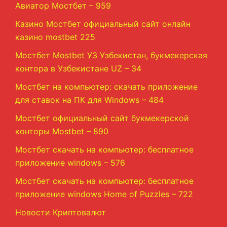
Авиатор Мостбет – 959
Казино Мостбет официальный сайт онлайн
казино mostbet 225
Мостбет Mostbet УЗ Узбекистан, букмекерская
контора в Узбекистане UZ – 34
Мостбет на компьютер: скачать приложение
для ставок на ПК для Windows – 484
Мостбет официальный сайт букмекерской
конторы Mostbet – 890
Мостбет скачать на компьютер: бесплатное
приложение windows – 576
Мостбет скачать на компьютер: бесплатное
приложение windows Home of Puzzles – 722
Новости Криптовалют