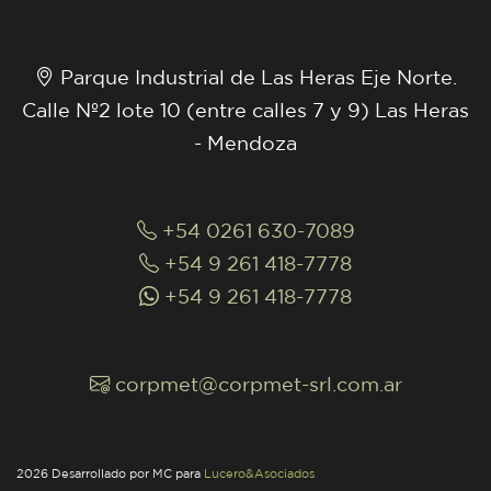
Parque Industrial de Las Heras Eje Norte.
Calle Nº2 lote 10 (entre calles 7 y 9) Las Heras
- Mendoza
+54 0261 630-7089
+54 9 261 418-7778
+54 9 261 418-7778
corpmet@corpmet-srl.com.ar
2026 Desarrollado por MC para
Lucero&Asociados