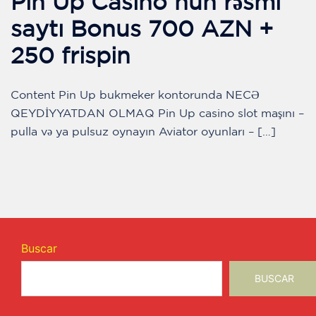
Pin Up Casino nun rəsmi
saytı Bonus 700 AZN +
250 frispin
Content Pin Up bukmeker kontorunda NECƏ
QEYDİYYATDAN OLMAQ Pin Up casino slot maşını –
pulla və ya pulsuz oynayın Aviator oyunları – […]
Buscar
BUSCAR