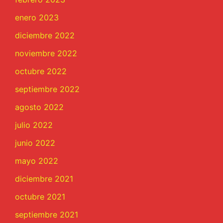
enero 2023
diciembre 2022
noviembre 2022
octubre 2022
septiembre 2022
agosto 2022
julio 2022
junio 2022
mayo 2022
diciembre 2021
octubre 2021
septiembre 2021