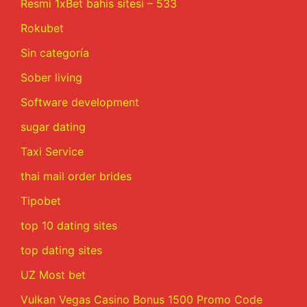
Resmi 1xBet bahis sitesi – 533
Rokubet
Sin categoría
Sober living
Software development
sugar dating
Taxi Service
thai mail order brides
Tipobet
top 10 dating sites
top dating sites
UZ Most bet
Vulkan Vegas Casino Bonus 1500 Promo Code