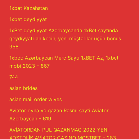
1xbet Kazahstan
1xbet qeydiyyat
1xBet qeydiyyat Azərbaycanda 1xBet saytında
qeydiyyatdan keçin, yeni müştərilər üçün bonus
958
1xbet: Azərbaycan Mərc Saytı 1xBET Az, 1xbet
mobi 2023 – 867
744
asian brides
asian mail order wives
Aviator oyna və qazan Rəsmi sayti Aviator
Azerbaycan – 619
AVİATORDAN PUL QAZANMAQ 2022 YENİ
XƏSTƏLİK AVİATOR CASİNO MOSTBET – 283