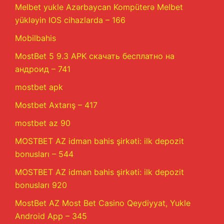
Melbet yukle Azərbaycan Kompüterə Melbet
yükləyin IOS cihazlarda – 166
Mobilbahis
MostBet 5 9.3 APK скачать бесплатно на
андроид – 741
mostbet apk
Mostbet Axtarış – 417
mostbet az 90
MOSTBET AZ idman bahis şirkəti: ilk depozit
bonusları – 544
MOSTBET AZ idman bahis şirkəti: ilk depozit
bonusları 920
MostBet AZ Most Bet Casino Qeydiyyat, Yukle
Android App – 345