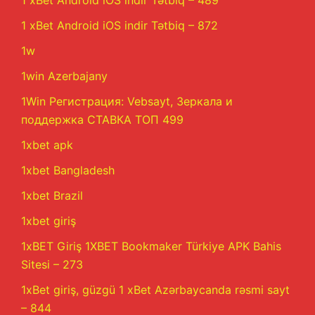
1 xBet Android iOS indir Tətbiq – 489
1 xBet Android iOS indir Tətbiq – 872
1w
1win Azerbajany
1Win Регистрация: Vebsayt, Зеркала и
поддержка СТАВКА ТОП 499
1xbet apk
1xbet Bangladesh
1xbet Brazil
1xbet giriş
1xBET Giriş 1XBET Bookmaker Türkiye APK Bahis
Sitesi – 273
1xBet giriş, güzgü 1 xBet Azərbaycanda rəsmi sayt
– 844