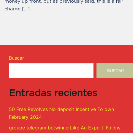
money up front, but as previously said, this is a fair
charge […]
Buscar
BUSCAR
Entradas recientes
50 Free Revolves No deposit Incentive To own
February 2024
groupe telegram betwinnerLike An Expert. Follow