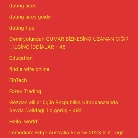
dating sites
dating sites guide
dating tips
Dəmiryolundan QUMAR BİZNESİNƏ UZANAN CIĞIR
.. İLGİNC İDDİALAR – 46
Education
find a wife online
FinTech
Forex Trading
Gözdən əlillər üçün Respublika Kitabxanasında
Sevda Dəlidağlı ilə görüş – 492
Hello, world!
Immediate Edge Australia Review 2023 Is it Legit