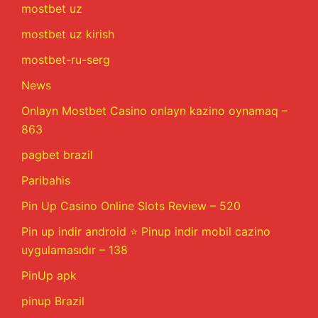
mostbet uz
mostbet uz kirish
mostbet-ru-serg
News
Onlayn Mostbet Casino onlayn kazino oynamaq –
863
pagbet brazil
Paribahis
Pin Up Casino Online Slots Review – 520
Pin up indir android ⭐️ Pinup indir mobil cazino
uygulamasıdır – 138
PinUp apk
pinup Brazil