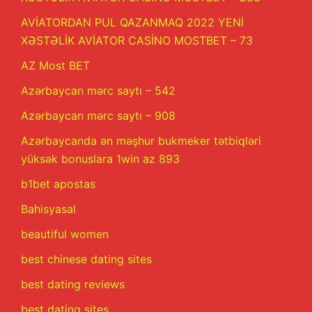
AVİATORDAN PUL QAZANMAQ 2022 YENİ
XƏSTƏLİK AVİATOR CASİNO MOSTBET – 73
AZ Most BET
Azərbaycan mərc saytı – 542
Azərbaycan mərc saytı – 908
Azərbaycanda ən məşhur bukmeker tətbiqləri
yüksək bonuslara 1win az 893
b1bet apostas
Bahisyasal
beautiful women
best chinese dating sites
best dating reviews
best dating sites