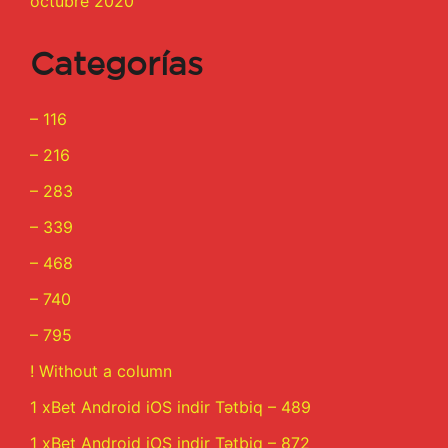
octubre 2020
Categorías
– 116
– 216
– 283
– 339
– 468
– 740
– 795
! Without a column
1 xBet Android iOS indir Tətbiq – 489
1 xBet Android iOS indir Tətbiq – 872