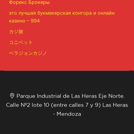
Форекс Брокеры
это лучшая букмекерская контора и онлайн
казино – 994
カジ旅
コニベット
ベラジョンカジノ
Parque Industrial de Las Heras Eje Norte.
Calle Nº2 lote 10 (entre calles 7 y 9) Las Heras
- Mendoza