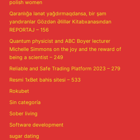
polish women
Qaranlığa lənət yağdırmaqdansa, bir şam
yandıranlar Gözdən Əlillər Kitabxanasından
REPORTAJ – 156
Quantum physicist and ABC Boyer lecturer
Michelle Simmons on the joy and the reward of
being a scientist – 249
Reliable and Safe Trading Platform 2023 – 279
Resmi 1xBet bahis sitesi – 533
Rokubet
Sin categoría
Sober living
Software development
sugar dating