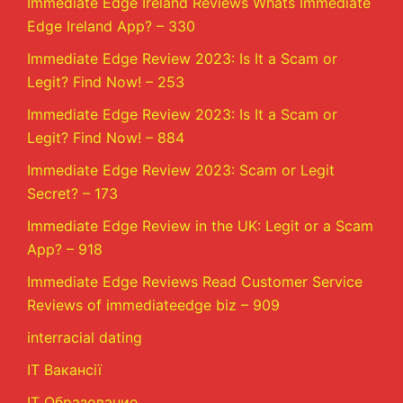
Immediate Edge Ireland Reviews Whats Immediate
Edge Ireland App? – 330
Immediate Edge Review 2023: Is It a Scam or
Legit? Find Now! – 253
Immediate Edge Review 2023: Is It a Scam or
Legit? Find Now! – 884
Immediate Edge Review 2023: Scam or Legit
Secret? – 173
Immediate Edge Review in the UK: Legit or a Scam
App? – 918
Immediate Edge Reviews Read Customer Service
Reviews of immediateedge biz – 909
interracial dating
IT Вакансії
IT Образование