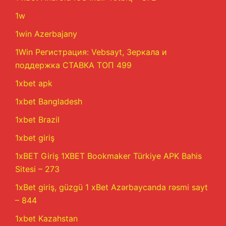
1w
1win Azerbajany
1Win Регистрация: Vebsayt, Зеркала и
поддержка СТАВКА ТОП 499
1xbet apk
1xbet Bangladesh
1xbet Brazil
1xbet giriş
1xBET Giriş 1XBET Bookmaker Türkiye APK Bahis
Sitesi – 273
1xBet giriş, güzgü 1 xBet Azərbaycanda rəsmi sayt
– 844
1xbet Kazahstan