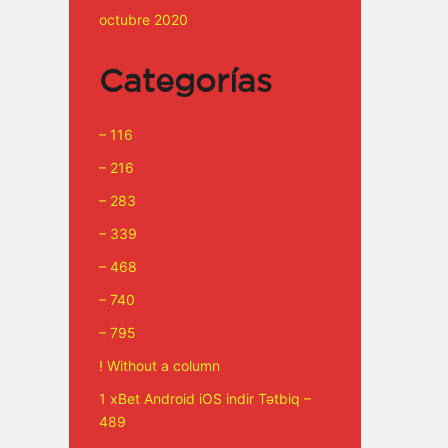
octubre 2020
Categorías
– 116
– 216
– 283
– 339
– 468
– 740
– 795
! Without a column
1 xBet Android iOS indir Tətbiq –
489