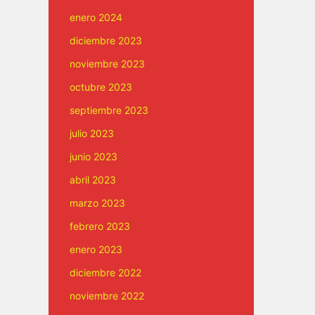
enero 2024
diciembre 2023
noviembre 2023
octubre 2023
septiembre 2023
julio 2023
junio 2023
abril 2023
marzo 2023
febrero 2023
enero 2023
diciembre 2022
noviembre 2022