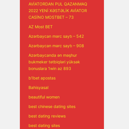
AVİATORDAN PUL QAZANMAQ
2022 YENİ XƏSTƏLİK AVİATOR
CASİNO MOSTBET – 73
AZ Most BET
Azərbaycan mərc saytı – 542
Azərbaycan mərc saytı – 908
Azərbaycanda ən məşhur
bukmeker tətbiqləri yüksək
bonuslara 1win az 893
b1bet apostas
Bahisyasal
beautiful women
best chinese dating sites
best dating reviews
best dating sites