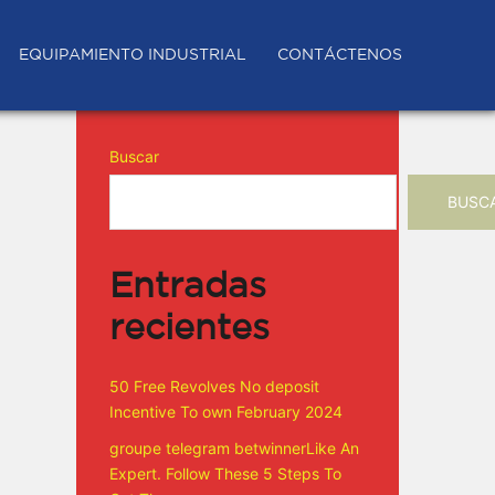
EQUIPAMIENTO INDUSTRIAL
CONTÁCTENOS
Buscar
BUSC
Entradas
recientes
50 Free Revolves No deposit
Incentive To own February 2024
groupe telegram betwinnerLike An
Expert. Follow These 5 Steps To