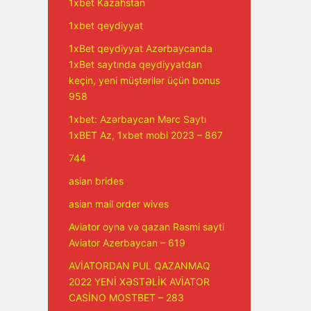
1xbet Kazahstan
1xbet qeydiyyat
1xBet qeydiyyat Azərbaycanda
1xBet saytında qeydiyyatdan
keçin, yeni müştərilər üçün bonus
958
1xbet: Azərbaycan Mərc Saytı
1xBET Az, 1xbet mobi 2023 – 867
744
asian brides
asian mail order wives
Aviator oyna və qazan Rəsmi sayti
Aviator Azerbaycan – 619
AVİATORDAN PUL QAZANMAQ
2022 YENİ XƏSTƏLİK AVİATOR
CASİNO MOSTBET – 283