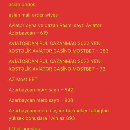
asian brides
asian mail order wives
Aviator oyna və qazan Rəsmi sayti Aviator
Azerbaycan – 619
AVİATORDAN PUL QAZANMAQ 2022 YENİ
XƏSTƏLİK AVİATOR CASİNO MOSTBET – 283
AVİATORDAN PUL QAZANMAQ 2022 YENİ
XƏSTƏLİK AVİATOR CASİNO MOSTBET – 73
AZ Most BET
Azərbaycan mərc saytı – 542
Azərbaycan mərc saytı – 908
Azərbaycanda ən məşhur bukmeker tətbiqləri
yüksək bonuslara 1win az 893
b1bet apostas