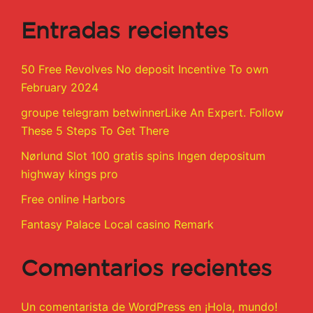
Entradas recientes
50 Free Revolves No deposit Incentive To own
February 2024
groupe telegram betwinnerLike An Expert. Follow
These 5 Steps To Get There
Nørlund Slot 100 gratis spins Ingen depositum
highway kings pro
Free online Harbors
Fantasy Palace Local casino Remark
Comentarios recientes
Un comentarista de WordPress
en
¡Hola, mundo!