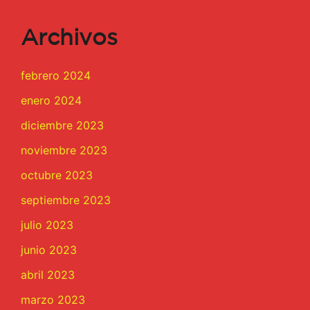
Archivos
febrero 2024
enero 2024
diciembre 2023
noviembre 2023
octubre 2023
septiembre 2023
julio 2023
junio 2023
abril 2023
marzo 2023