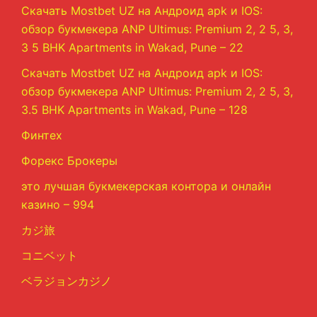
Скачать Mostbet UZ на Андроид apk и IOS:
обзор букмекера ANP Ultimus: Premium 2, 2 5, 3,
3 5 BHK Apartments in Wakad, Pune – 22
Скачать Mostbet UZ на Андроид apk и IOS:
обзор букмекера ANP Ultimus: Premium 2, 2 5, 3,
3.5 BHK Apartments in Wakad, Pune – 128
Финтех
Форекс Брокеры
это лучшая букмекерская контора и онлайн
казино – 994
カジ旅
コニベット
ベラジョンカジノ