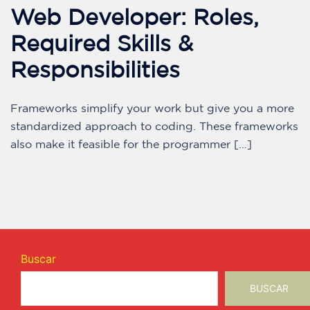
Web Developer: Roles,
Required Skills &
Responsibilities
Frameworks simplify your work but give you a more
standardized approach to coding. These frameworks
also make it feasible for the programmer […]
Buscar
BUSCAR