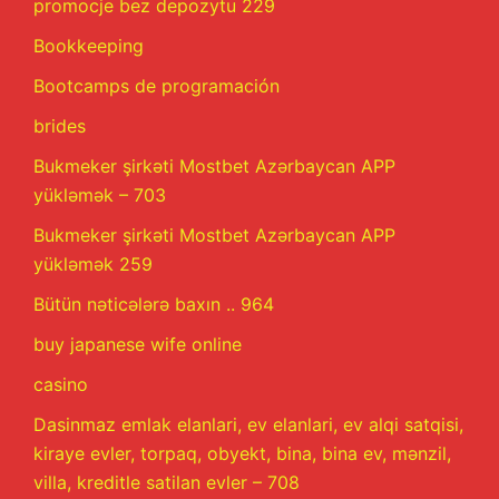
promocje bez depozytu 229
Bookkeeping
Bootcamps de programación
brides
Bukmeker şirkəti Mostbet Azərbaycan APP
yükləmək – 703
Bukmeker şirkəti Mostbet Azərbaycan APP
yükləmək 259
Bütün nəticələrə baxın .. 964
buy japanese wife online
casino
Dasinmaz emlak elanlari, ev elanlari, ev alqi satqisi,
kiraye evler, torpaq, obyekt, bina, bina ev, mənzil,
villa, kreditle satilan evler – 708