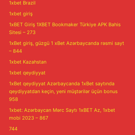
1xbet Brazil
1xbet giriş
1xBET Giriş 1XBET Bookmaker Türkiye APK Bahis
Sitesi – 273
1xBet giriş, güzgü 1 xBet Azərbaycanda rəsmi sayt
– 844
1xbet Kazahstan
1xbet qeydiyyat
1xBet qeydiyyat Azərbaycanda 1xBet saytında
qeydiyyatdan keçin, yeni müştərilər üçün bonus
958
1xbet: Azərbaycan Mərc Saytı 1xBET Az, 1xbet
mobi 2023 – 867
744