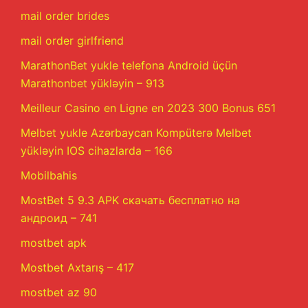
mail order brides
mail order girlfriend
MarathonBet yukle telefona Android üçün
Marathonbet yükləyin – 913
Meilleur Casino en Ligne en 2023 300 Bonus 651
Melbet yukle Azərbaycan Kompüterə Melbet
yükləyin IOS cihazlarda – 166
Mobilbahis
MostBet 5 9.3 APK скачать бесплатно на
андроид – 741
mostbet apk
Mostbet Axtarış – 417
mostbet az 90