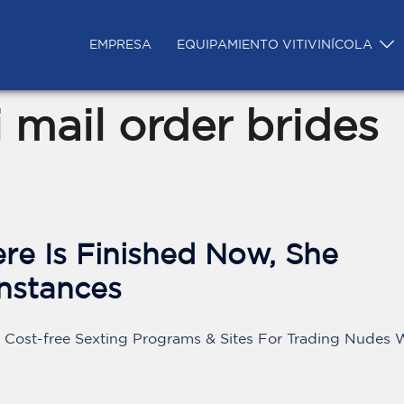
EMPRESA
EQUIPAMIENTO VITIVINÍCOLA
i mail order brides
re Is Finished Now, She
nstances
t Cost-free Sexting Programs & Sites For Trading Nudes 