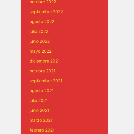
octubre 2022
septiembre 2022
agosto 2022
julio 2022
junio 2022
mayo 2022
diciembre 2021
octubre 2021
septiembre 2021
agosto 2021
julio 2021
junio 2021
marzo 2021
febrero 2021