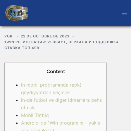
POR
22 DE OCTUBRE DE 2023
1WIN РЕГИСТРАЦИЯ: VEBSAYT, ЗЕРКАЛА И ПОДДЕРЖКА
СТАВКА ТОП 499
Content
in mobil proqramında (apk)
qeydiyyatdan keçmək
in-də futbol və digər idmanlara bəhs
etmək
Mobil Tətbiq
Android-də 1Win proqramını – yüklə
(en: download)