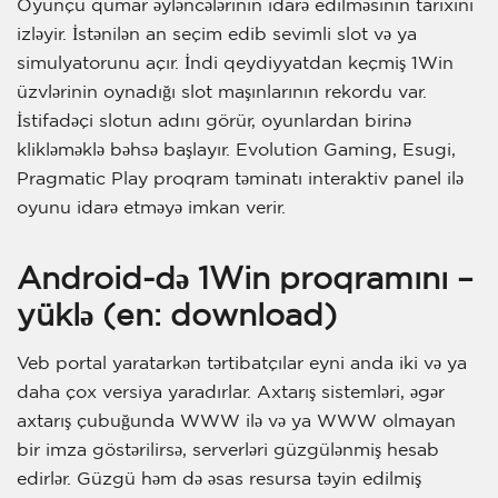
Oyunçu qumar əyləncələrinin idarə edilməsinin tarixini
izləyir. İstənilən an seçim edib sevimli slot və ya
simulyatorunu açır. İndi qeydiyyatdan keçmiş 1Win
üzvlərinin oynadığı slot maşınlarının rekordu var.
İstifadəçi slotun adını görür, oyunlardan birinə
klikləməklə bəhsə başlayır. Evolution Gaming, Esugi,
Pragmatic Play proqram təminatı interaktiv panel ilə
oyunu idarə etməyə imkan verir.
Android-də 1Win proqramını –
yüklə (en: download)
Veb portal yaratarkən tərtibatçılar eyni anda iki və ya
daha çox versiya yaradırlar. Axtarış sistemləri, əgər
axtarış çubuğunda WWW ilə və ya WWW olmayan
bir imza göstərilirsə, serverləri güzgülənmiş hesab
edirlər. Güzgü həm də əsas resursa təyin edilmiş