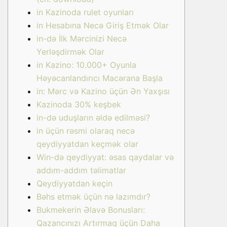
in Kazinoda rulet oyunları
in Hesabına Necə Giriş Etmək Olar
in-də İlk Mərcinizi Necə
Yerləşdirmək Olar
in Kazino: 10.000+ Oyunla
Həyəcanlandırıcı Macərana Başla
in: Mərc və Kazino üçün Ən Yaxşısı
Kazinoda 30% keşbek
in-də uduşların əldə edilməsi?
in üçün rəsmi olaraq necə
qeydiyyatdan keçmək olar
Win-də qeydiyyat: əsas qaydalar və
addım-addım təlimatlar
Qeydiyyatdan keçin
Bəhs etmək üçün nə lazımdır?
Bukmekerin Əlavə Bonusları:
Qazancınızı Artırmaq üçün Daha