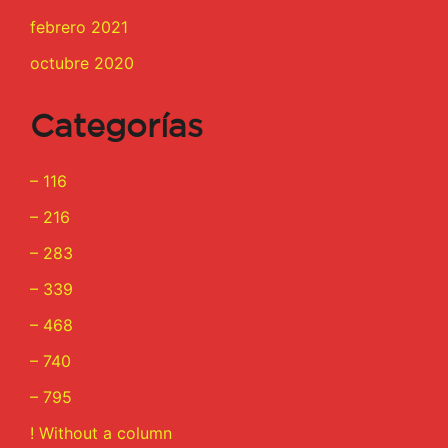
febrero 2021
octubre 2020
Categorías
– 116
– 216
– 283
– 339
– 468
– 740
– 795
! Without a column