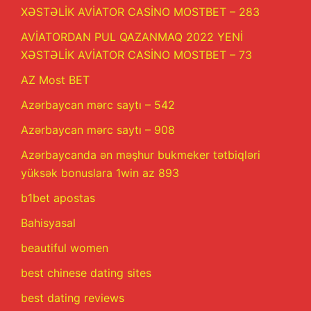
XƏSTƏLİK AVİATOR CASİNO MOSTBET – 283
AVİATORDAN PUL QAZANMAQ 2022 YENİ
XƏSTƏLİK AVİATOR CASİNO MOSTBET – 73
AZ Most BET
Azərbaycan mərc saytı – 542
Azərbaycan mərc saytı – 908
Azərbaycanda ən məşhur bukmeker tətbiqləri
yüksək bonuslara 1win az 893
b1bet apostas
Bahisyasal
beautiful women
best chinese dating sites
best dating reviews