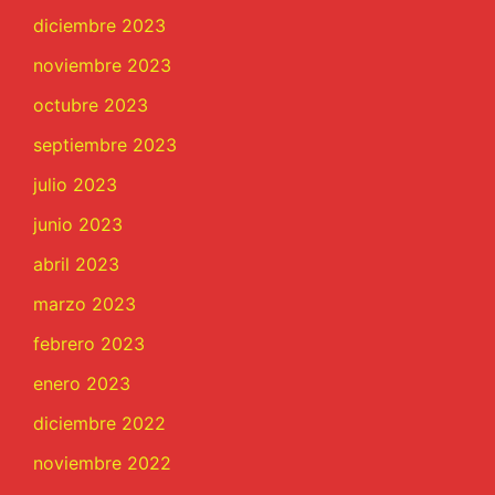
diciembre 2023
noviembre 2023
octubre 2023
septiembre 2023
julio 2023
junio 2023
abril 2023
marzo 2023
febrero 2023
enero 2023
diciembre 2022
noviembre 2022