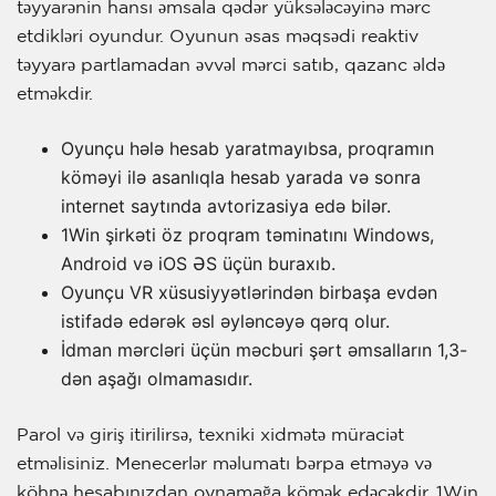
təyyarənin hansı əmsala qədər yüksələcəyinə mərc
etdikləri oyundur. Oyunun əsas məqsədi reaktiv
təyyarə partlamadan əvvəl mərci satıb, qazanc əldə
etməkdir.
Oyunçu hələ hesab yaratmayıbsa, proqramın
köməyi ilə asanlıqla hesab yarada və sonra
internet saytında avtorizasiya edə bilər.
1Win şirkəti öz proqram təminatını Windows,
Android və iOS ƏS üçün buraxıb.
Oyunçu VR xüsusiyyətlərindən birbaşa evdən
istifadə edərək əsl əyləncəyə qərq olur.
İdman mərcləri üçün məcburi şərt əmsalların 1,3-
dən aşağı olmamasıdır.
Parol və giriş itirilirsə, texniki xidmətə müraciət
etməlisiniz. Menecerlər məlumatı bərpa etməyə və
köhnə hesabınızdan oynamağa kömək edəcəkdir. 1Win