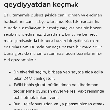
qeydiyyatdan keçmək
Bəli, tamamilə pulsuz şəkildə canlı idman və e-idman
hadisələrini canlı izləyə bilərsiniz. Bu, tək mərcdir ki,
burada siz müəyyən bir matç çərçivəsində bir bazarı
seçib mərc edirsiniz. Burada siz bir və ya bir neçə
matç çərçivəsində bir neçə bazarı birləşdirərək mərc
edə bilərsiniz. Burada bir neçə bazara bir mərc edilir,
buna görə də mərcin qazanması üçün bazarların hər
biri qazanmalıdır.
Ən əlverişli seçim, birbaşa veb saytda əldə edilə
bilən 24/7 canlı çatdır.
1WIN bahis şirkəti bütün idman və kiberidman
tədbirlərinə oyundan əvvəl və real vaxt rejimində
bəhs etmək imkanı verir.
Bunu telefonunuzdan və ya planşetinizdən etmək