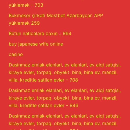
yükləmək – 703
Bukmeker şirkəti Mostbet Azərbaycan APP
yükləmək 259
Bütün nəticələrə baxın .. 964
buy japanese wife online
casino
Dasinmaz emlak elanlari, ev elanlari, ev alqi satqisi,
kiraye evler, torpaq, obyekt, bina, bina ev, mənzil,
villa, kreditle satilan evler – 708
Dasinmaz emlak elanlari, ev elanlari, ev alqi satqisi,
kiraye evler, torpaq, obyekt, bina, bina ev, mənzil,
villa, kreditle satilan evler – 946
Dasinmaz emlak elanlari, ev elanlari, ev alqi satqisi,
kiraye evler, torpaq, obyekt, bina, bina ev, mənzil,