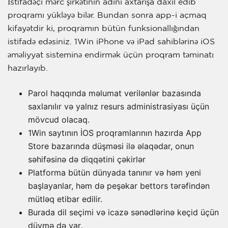
İstifadəçi mərc şirkətinin adını axtarışa daxil edib
proqramı yükləyə bilər. Bundan sonra app-i açmaq
kifayətdir ki, proqramın bütün funksionallığından
istifadə edəsiniz. 1Win iPhone və iPad sahiblərinə iOS
əməliyyat sisteminə endirmək üçün proqram təminatı
hazırlayıb.
Parol haqqında məlumat verilənlər bazasında
saxlanılır və yalnız resurs administrasiyası üçün
mövcud olacaq.
1Win saytının İOS proqramlarının hazırda App
Store bazarında düşməsi ilə əlaqədar, onun
səhifəsinə də diqqətini çəkirlər
Platforma bütün dünyada tanınır və həm yeni
başlayanlar, həm də peşəkar bettors tərəfindən
mütləq etibar edilir.
Burada dil seçimi və icazə sənədlərinə keçid üçün
düymə də var.