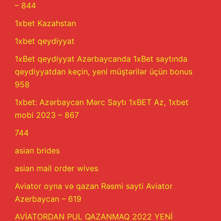
– 844
1xbet Kazahstan
1xbet qeydiyyat
1xBet qeydiyyat Azərbaycanda 1xBet saytında
qeydiyyatdan keçin, yeni müştərilər üçün bonus
958
1xbet: Azərbaycan Mərc Saytı 1xBET Az, 1xbet
mobi 2023 – 867
744
asian brides
asian mail order wives
Aviator oyna və qazan Rəsmi sayti Aviator
Azerbaycan – 619
AVİATORDAN PUL QAZANMAQ 2022 YENİ