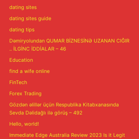
dating sites
dating sites guide
dating tips
Dəmiryolundan QUMAR BİZNESİNƏ UZANAN CIĞIR
.. İLGİNC İDDİALAR – 46
Education
find a wife online
FinTech
Forex Trading
Gözdən əlillər üçün Respublika Kitabxanasında
Sevda Dəlidağlı ilə görüş – 492
Hello, world!
Immediate Edge Australia Review 2023 Is it Legit