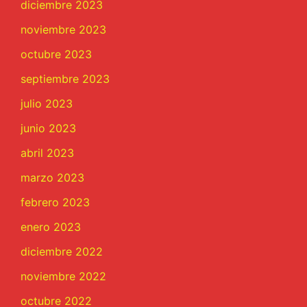
diciembre 2023
noviembre 2023
octubre 2023
septiembre 2023
julio 2023
junio 2023
abril 2023
marzo 2023
febrero 2023
enero 2023
diciembre 2022
noviembre 2022
octubre 2022