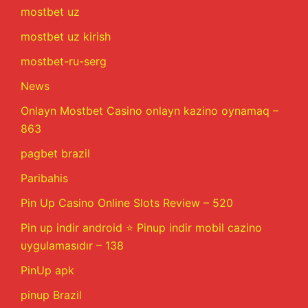
mostbet uz
mostbet uz kirish
mostbet-ru-serg
News
Onlayn Mostbet Casino onlayn kazino oynamaq –
863
pagbet brazil
Paribahis
Pin Up Casino Online Slots Review – 520
Pin up indir android ⭐️ Pinup indir mobil cazino
uygulamasıdır – 138
PinUp apk
pinup Brazil