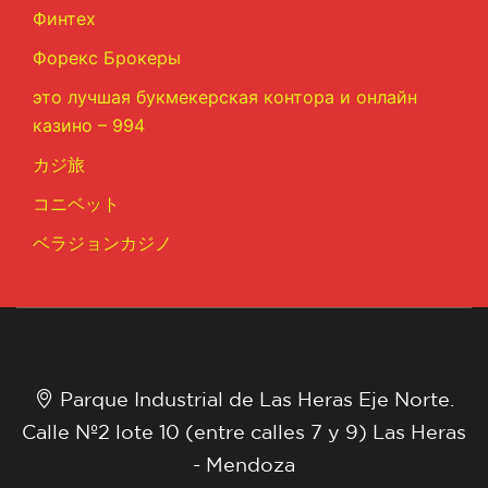
Финтех
Форекс Брокеры
это лучшая букмекерская контора и онлайн
казино – 994
カジ旅
コニベット
ベラジョンカジノ
Parque Industrial de Las Heras Eje Norte.
Calle Nº2 lote 10 (entre calles 7 y 9) Las Heras
- Mendoza