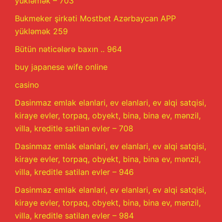
yükləmək – 703
Bukmeker şirkəti Mostbet Azərbaycan APP
yükləmək 259
Bütün nəticələrə baxın .. 964
buy japanese wife online
casino
Dasinmaz emlak elanlari, ev elanlari, ev alqi satqisi,
kiraye evler, torpaq, obyekt, bina, bina ev, mənzil,
villa, kreditle satilan evler – 708
Dasinmaz emlak elanlari, ev elanlari, ev alqi satqisi,
kiraye evler, torpaq, obyekt, bina, bina ev, mənzil,
villa, kreditle satilan evler – 946
Dasinmaz emlak elanlari, ev elanlari, ev alqi satqisi,
kiraye evler, torpaq, obyekt, bina, bina ev, mənzil,
villa, kreditle satilan evler – 984