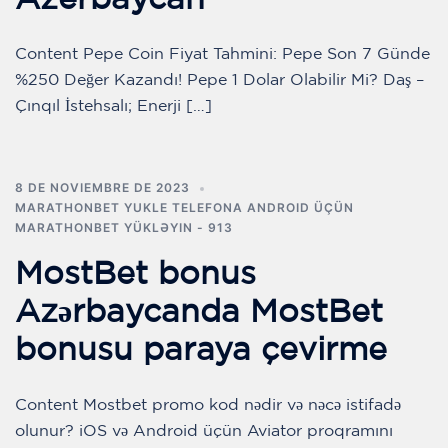
Content Pepe Coin Fiyat Tahmini: Pepe Son 7 Günde
%250 Değer Kazandı! Pepe 1 Dolar Olabilir Mi? Daş –
Çınqıl İstehsalı; Enerji […]
8 DE NOVIEMBRE DE 2023
MARATHONBET YUKLE TELEFONA ANDROID ÜÇÜN
MARATHONBET YÜKLƏYIN - 913
MostBet bonus
Azərbaycanda MostBet
bonusu paraya çevirme
Content Mostbet promo kod nədir və nəcə istifadə
olunur? iOS və Android üçün Aviator proqramını