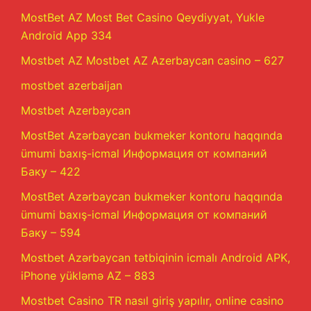
MostBet AZ Most Bet Casino Qeydiyyat, Yukle
Android App 334
Mostbet AZ Mostbet AZ Azerbaycan casino – 627
mostbet azerbaijan
Mostbet Azerbaycan
MostBet Azərbaycan bukmeker kontoru haqqında
ümumi baxış-icmal Информация от компаний
Баку – 422
MostBet Azərbaycan bukmeker kontoru haqqında
ümumi baxış-icmal Информация от компаний
Баку – 594
Mostbet Azərbaycan tətbiqinin icmalı Android APK,
iPhone yükləmə AZ – 883
Mostbet Casino TR nasıl giriş yapılır, online casino