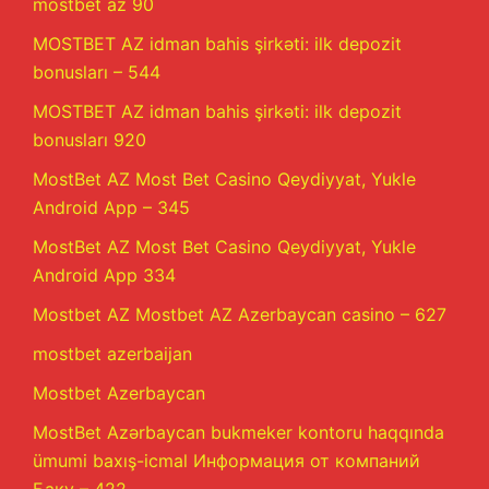
mostbet az 90
MOSTBET AZ idman bahis şirkəti: ilk depozit
bonusları – 544
MOSTBET AZ idman bahis şirkəti: ilk depozit
bonusları 920
MostBet AZ Most Bet Casino Qeydiyyat, Yukle
Android App – 345
MostBet AZ Most Bet Casino Qeydiyyat, Yukle
Android App 334
Mostbet AZ Mostbet AZ Azerbaycan casino – 627
mostbet azerbaijan
Mostbet Azerbaycan
MostBet Azərbaycan bukmeker kontoru haqqında
ümumi baxış-icmal Информация от компаний