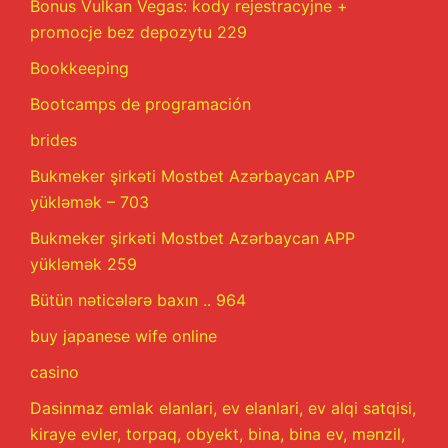
Bonus Vulkan Vegas: kody rejestracyjne +
promocje bez depozytu 229
Bookkeeping
Bootcamps de programación
brides
Bukmeker şirkəti Mostbet Azərbaycan APP
yükləmək – 703
Bukmeker şirkəti Mostbet Azərbaycan APP
yükləmək 259
Bütün nəticələrə baxın .. 964
buy japanese wife online
casino
Dasinmaz emlak elanlari, ev elanlari, ev alqi satqisi,
kiraye evler, torpaq, obyekt, bina, bina ev, mənzil,