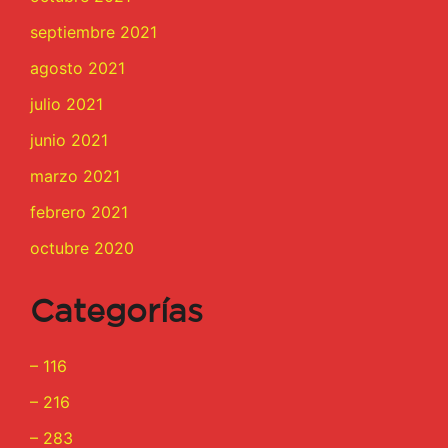
septiembre 2021
agosto 2021
julio 2021
junio 2021
marzo 2021
febrero 2021
octubre 2020
Categorías
– 116
– 216
– 283