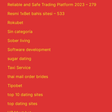
Reliable and Safe Trading Platform 2023 – 279
Resmi 1xBet bahis sitesi – 533
Rokubet
Sin categoría
Sober living
Software development
sugar dating
Taxi Service
thai mail order brides
Tipobet
top 10 dating sites
top dating sites