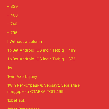
– 339
– 468
– 740
– 795
! Without a column
1 xBet Android iOS indir Tətbiq – 489
1 xBet Android iOS indir Tətbiq – 872
1w
1win Azerbajany
1Win Регистрация: Vebsayt, Зеркала и
поддержка СТАВКА ТОП 499
1xbet apk