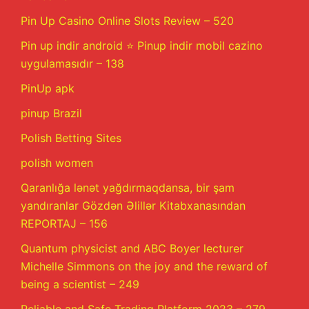
Pin Up Casino Online Slots Review – 520
Pin up indir android ⭐️ Pinup indir mobil cazino
uygulamasıdır – 138
PinUp apk
pinup Brazil
Polish Betting Sites
polish women
Qaranlığa lənət yağdırmaqdansa, bir şam
yandıranlar Gözdən Əlillər Kitabxanasından
REPORTAJ – 156
Quantum physicist and ABC Boyer lecturer
Michelle Simmons on the joy and the reward of
being a scientist – 249