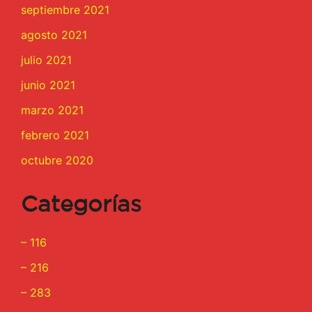
septiembre 2021
agosto 2021
julio 2021
junio 2021
marzo 2021
febrero 2021
octubre 2020
Categorías
– 116
– 216
– 283