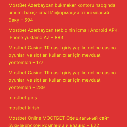
MostBet Azərbaycan bukmeker kontoru haqqında
ümumi baxış-icmal Информация от компаний
Баку – 594
Mostbet Azərbaycan tətbiqinin icmalı Android APK,
iPhone yükləmə AZ – 883
Mostbet Casino TR nasıl giriş yapılır, online casino
oyunları ve slotlar, kullanıcılar için mevduat
yöntemleri – 177
Mostbet Casino TR nasıl giriş yapılır, online casino
oyunları ve slotlar, kullanıcılar için mevduat
yöntemleri – 289
mostbet giriş
mostbet kirish
Mostbet Online МОСТБЕТ Официальный сайт
букмекерской компании и казино – 622