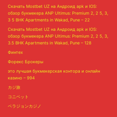
Скачать Mostbet UZ на Андроид apk и IOS:
обзор букмекера ANP Ultimus: Premium 2, 2 5, 3,
3 5 BHK Apartments in Wakad, Pune – 22
Скачать Mostbet UZ на Андроид apk и IOS:
обзор букмекера ANP Ultimus: Premium 2, 2 5, 3,
3.5 BHK Apartments in Wakad, Pune – 128
Финтех
Форекс Брокеры
это лучшая букмекерская контора и онлайн
казино – 994
カジ旅
コニベット
ベラジョンカジノ