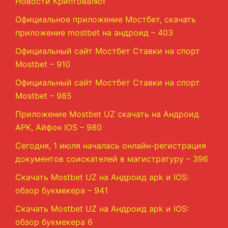
Новости Криптовалют
Официальное приложение Мостбет, скачать
приложение mostbet на андроид – 403
Официальный сайт Мостбет Ставки на спорт
Mostbet – 910
Официальный сайт Мостбет Ставки на спорт
Mostbet – 985
Приложение Mostbet UZ скачать на Андроид
APK, Айфон IOS – 980
Сегодня, 1 июля началась онлайн-регистрация
документов соискателей в магистратуру – 396
Скачать Mostbet UZ на Андроид apk и IOS:
обзор букмекера – 941
Скачать Mostbet UZ на Андроид apk и IOS:
обзор букмекера 6