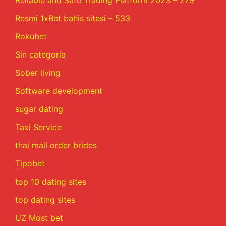
Reliable and Safe Trading Platform 2023 – 279
Resmi 1xBet bahis sitesi – 533
Rokubet
Sin categoría
Sober living
Software development
sugar dating
Taxi Service
thai mail order brides
Tipobet
top 10 dating sites
top dating sites
UZ Most bet