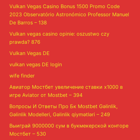
Vulkan Vegas Casino Bonus 1500 Promo Code
2023 Observatório Astronómico Professor Manuel
De Barros – 138
Vulkan vegas casino opinie: oszustwo czy
prawda? 876
Vulkan Vegas DE
vulkan vegas DE login
wife finder
Авиатор Мостбет увеличение ставки х1000 в
игре Aviator от Mostbet – 394
Вопросы И Ответы Про Бк Mostbet Gəlinlik,
Gəlinlik Modelleri, Gəlinlik qiymətləri – 249
Выиграй 9000000 сум в букмекерской конторе
Мостбет – 530