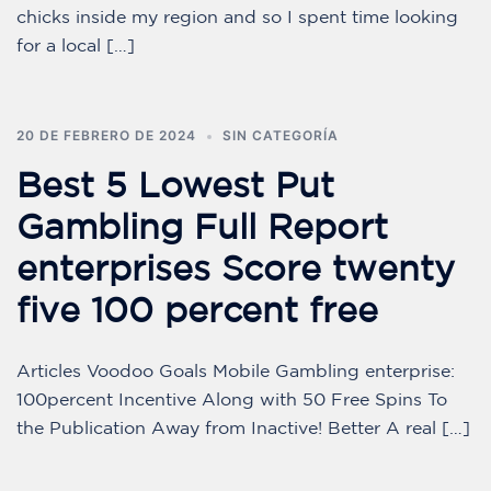
chicks inside my region and so I spent time looking
for a local […]
20 DE FEBRERO DE 2024
SIN CATEGORÍA
Best 5 Lowest Put
Gambling Full Report
enterprises Score twenty
five 100 percent free
Articles Voodoo Goals Mobile Gambling enterprise:
100percent Incentive Along with 50 Free Spins To
the Publication Away from Inactive! Better A real […]