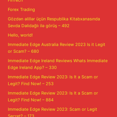
FinTech
Forex Trading
Gözdən əlillər üçün Respublika Kitabxanasında
Sevda Dəlidağlı ilə görüş – 492
Hello, world!
Immediate Edge Australia Review 2023 Is it Legit
or Scam? – 680
Immediate Edge Ireland Reviews Whats Immediate
Edge Ireland App? – 330
Immediate Edge Review 2023: Is It a Scam or
Legit? Find Now! – 253
Immediate Edge Review 2023: Is It a Scam or
Legit? Find Now! – 884
Immediate Edge Review 2023: Scam or Legit
Secret? – 173