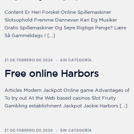
Content Er Heri Forskel Online Spillemaskiner
Slotsophold Fremme Dannevan Kan Eg Musiker
Gratis Spillemaskiner Og Sejre Rigtige Penge? Lære
Så Gammeldags I […]
21 DE FEBRERO DE 2024
SIN CATEGORÍA
Free online Harbors
Articles Modern Jackpot Online game Advantages of
To try out At the Web based casinos Slot Fruity
Gambling establishment Jackpot Jackie Harbors […]
21 DE FEBRERO DE 2024
SIN CATEGORÍA