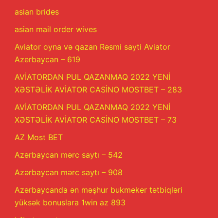
asian brides
asian mail order wives
Aviator oyna və qazan Rəsmi sayti Aviator
Azerbaycan – 619
AVİATORDAN PUL QAZANMAQ 2022 YENİ
XƏSTƏLİK AVİATOR CASİNO MOSTBET – 283
AVİATORDAN PUL QAZANMAQ 2022 YENİ
XƏSTƏLİK AVİATOR CASİNO MOSTBET – 73
AZ Most BET
Azərbaycan mərc saytı – 542
Azərbaycan mərc saytı – 908
Azərbaycanda ən məşhur bukmeker tətbiqləri
yüksək bonuslara 1win az 893