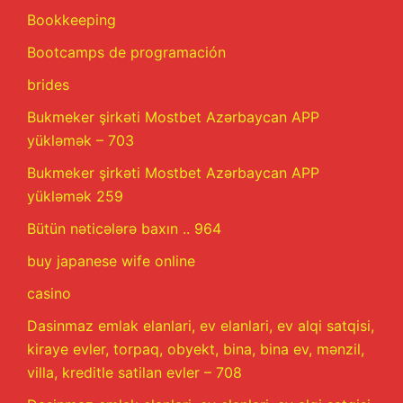
Bookkeeping
Bootcamps de programación
brides
Bukmeker şirkəti Mostbet Azərbaycan APP
yükləmək – 703
Bukmeker şirkəti Mostbet Azərbaycan APP
yükləmək 259
Bütün nəticələrə baxın .. 964
buy japanese wife online
casino
Dasinmaz emlak elanlari, ev elanlari, ev alqi satqisi,
kiraye evler, torpaq, obyekt, bina, bina ev, mənzil,
villa, kreditle satilan evler – 708