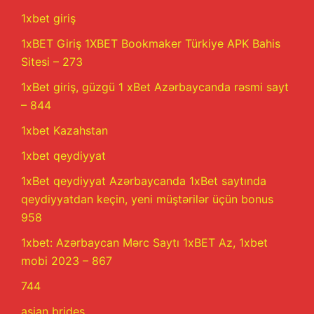
1xbet giriş
1xBET Giriş 1XBET Bookmaker Türkiye APK Bahis
Sitesi – 273
1xBet giriş, güzgü 1 xBet Azərbaycanda rəsmi sayt
– 844
1xbet Kazahstan
1xbet qeydiyyat
1xBet qeydiyyat Azərbaycanda 1xBet saytında
qeydiyyatdan keçin, yeni müştərilər üçün bonus
958
1xbet: Azərbaycan Mərc Saytı 1xBET Az, 1xbet
mobi 2023 – 867
744
asian brides