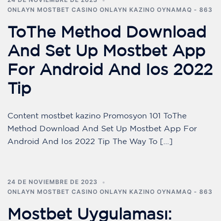
ONLAYN MOSTBET CASINO ONLAYN KAZINO OYNAMAQ - 863
ToThe Method Download
And Set Up Mostbet App
For Android And Ios 2022
Tip
Content mostbet kazino Promosyon 101 ToThe
Method Download And Set Up Mostbet App For
Android And Ios 2022 Tip The Way To […]
24 DE NOVIEMBRE DE 2023
ONLAYN MOSTBET CASINO ONLAYN KAZINO OYNAMAQ - 863
Mostbet Uygulaması: