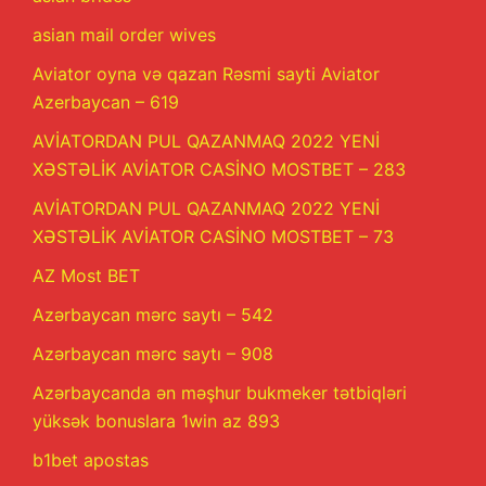
asian mail order wives
Aviator oyna və qazan Rəsmi sayti Aviator
Azerbaycan – 619
AVİATORDAN PUL QAZANMAQ 2022 YENİ
XƏSTƏLİK AVİATOR CASİNO MOSTBET – 283
AVİATORDAN PUL QAZANMAQ 2022 YENİ
XƏSTƏLİK AVİATOR CASİNO MOSTBET – 73
AZ Most BET
Azərbaycan mərc saytı – 542
Azərbaycan mərc saytı – 908
Azərbaycanda ən məşhur bukmeker tətbiqləri
yüksək bonuslara 1win az 893
b1bet apostas