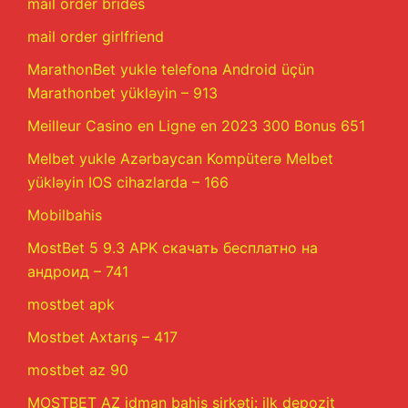
mail order brides
mail order girlfriend
MarathonBet yukle telefona Android üçün
Marathonbet yükləyin – 913
Meilleur Casino en Ligne en 2023 300 Bonus 651
Melbet yukle Azərbaycan Kompüterə Melbet
yükləyin IOS cihazlarda – 166
Mobilbahis
MostBet 5 9.3 APK скачать бесплатно на
андроид – 741
mostbet apk
Mostbet Axtarış – 417
mostbet az 90
MOSTBET AZ idman bahis şirkəti: ilk depozit