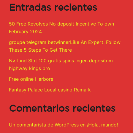
Entradas recientes
50 Free Revolves No deposit Incentive To own
February 2024
groupe telegram betwinnerLike An Expert. Follow
These 5 Steps To Get There
Nørlund Slot 100 gratis spins Ingen depositum
highway kings pro
Free online Harbors
Fantasy Palace Local casino Remark
Comentarios recientes
Un comentarista de WordPress
en
¡Hola, mundo!