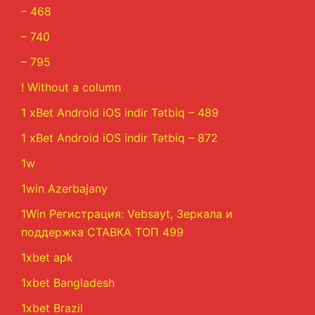
– 468
– 740
– 795
! Without a column
1 xBet Android iOS indir Tətbiq – 489
1 xBet Android iOS indir Tətbiq – 872
1w
1win Azerbajany
1Win Регистрация: Vebsayt, Зеркала и
поддержка СТАВКА ТОП 499
1xbet apk
1xbet Bangladesh
1xbet Brazil