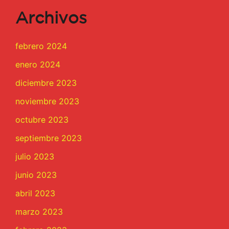
Archivos
febrero 2024
enero 2024
diciembre 2023
noviembre 2023
octubre 2023
septiembre 2023
julio 2023
junio 2023
abril 2023
marzo 2023