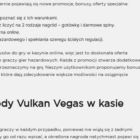
larnie pojawiają się nowe promocje, bonusy, oferty specjalne.
apoznać się z ich warunkami.
 liczyć na 2 rodzaje nagród – gotówkę i darmowe spiny.
na online.
rdowego i spełniania szeregu ścisłych regulacji.
w do gry w kasynie online, więc jest to doskonała oferta
ch graczy gier hazardowych. Każda z promocji stwarza dodatkow
e przeznaczymy na grę. Naszym użytkownikom proponujemy bonu
które dają zdecydowanie większe możliwości na osiągnięcie
ody Vulkan Vegas w kasie
graczy w każdym przypadku, ponieważ nie wiążą się z żadnymi
go od razu wpisać, a określona nagroda natychmiast pojawi się