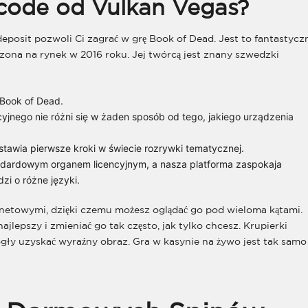
code od Vulkan Vegas?
posit pozwoli Ci zagrać w grę Book of Dead. Jest to fantastycz
ona na rynek w 2016 roku. Jej twórcą jest znany szwedzki
 Book of Dead.
jnego nie różni się w żaden sposób od tego, jakiego urządzenia
stawia pierwsze kroki w świecie rozrywki tematycznej.
andardowym organem licencyjnym, a nasza platforma zaspokaja
zi o różne języki.
rnetowymi, dzięki czemu możesz oglądać go pod wieloma kątami.
ajlepszy i zmieniać go tak często, jak tylko chcesz. Krupierki
gły uzyskać wyraźny obraz. Gra w kasynie na żywo jest tak samo