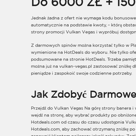
Do 6000 ZŁ + 15
Jednak żadna z ofert nie wymaga kodu bonusoweg
automatycznie na podstawie kwoty, – którą obstawi
strony promocji Vulkan Vegas i wypróbuj dostępne
Z darmowych spinów można korzystać tylko w Pla
wymienione na HotDeals do wyboru. Nie tylko ofer
podsumowane na stronie HotDeals. Trzeba pamięt
można już na vulkan-vegas.pl zastosować zniżkę
pieniądze i zaspokoić swoje codzienne potrzeby.
Jak Zdobyć Darmowe 
Przejdź do Vulkan Vegas Na górę strony banera i w
wejdź na stronę, aby wybrać produkty po obniżonej
Hotdeals.com od czasu do czasu udostępnia Vulk
Hotdeals.com, aby zachować otrzymaną zniżkę po
zapewnić klientom najlepszą jakość zakupów. Zaglą