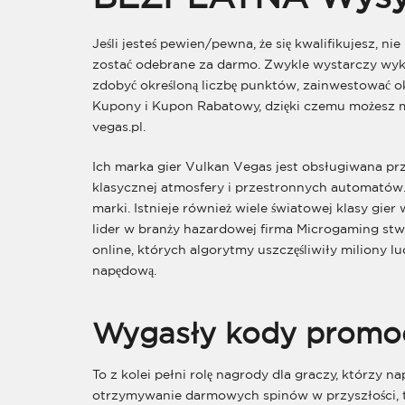
Jeśli jesteś pewien/pewna, że się kwalifikujesz, 
zostać odebrane za darmo. Zwykle wystarczy wyka
zdobyć określoną liczbę punktów, zainwestować o
Kupony i Kupon Rabatowy, dzięki czemu możesz 
vegas.pl.
Ich marka gier Vulkan Vegas jest obsługiwana prz
klasycznej atmosfery i przestronnych automatów.
marki. Istnieje również wiele światowej klasy gie
lider w branży hazardowej firma Microgaming stwo
online, których algorytmy uszczęśliwiły miliony lu
napędową.
Wygasły kody promoc
To z kolei pełni rolę nagrody dla graczy, którzy na
otrzymywanie darmowych spinów w przyszłości, t