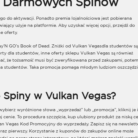
0 Darmowych Spinów
o do aktywacji. Ponadto premia lojalnościowa jest pobierana
ający użyje na platformie. Aby uzyskać więcej opcji, przejdź do
 oferty.
y’N GO’s Book of Dead. Zniżki od Vulkan Vegasdla studentów są
ty dla studentów, inne oferty sklepu Vulkan Vegas są również
ać, że tożsamość musi być zweryfikowana przed zakupami, pote
 dla studentów. Taka promocja pomaga młodym ludziom oszczędzi
Spiny w Vulkan Vegas?
ybierz wyróżnione słowa „wyprzedaż” lub „promocja”, kliknij je 
 cenie. To procedura szczęścia, kup ulubiony produkt za niską ce
an Vegas Kod Promocyjny do wyprzedaży. Zapisz się na newslett
 raz pierwszy. Korzystanie z kuponów do zakupów online może
daj na naszą stronę internetową, na której możesz znaleźć wszel