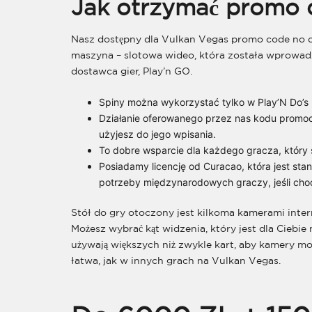
Jak otrzymać promo 
Nasz dostępny dla Vulkan Vegas promo code no de
maszyna – slotowa wideo, która została wprowadz
dostawca gier, Play’n GO.
Spiny można wykorzystać tylko w Play’N Do’s
Działanie oferowanego przez nas kodu promocy
użyjesz do jego wpisania.
To dobre wsparcie dla każdego gracza, który 
Posiadamy licencję od Curacao, która jest st
potrzeby międzynarodowych graczy, jeśli chod
Stół do gry otoczony jest kilkoma kamerami inte
Możesz wybrać kąt widzenia, który jest dla Ciebie n
używają większych niż zwykle kart, aby kamery mo
łatwa, jak w innych grach na Vulkan Vegas.