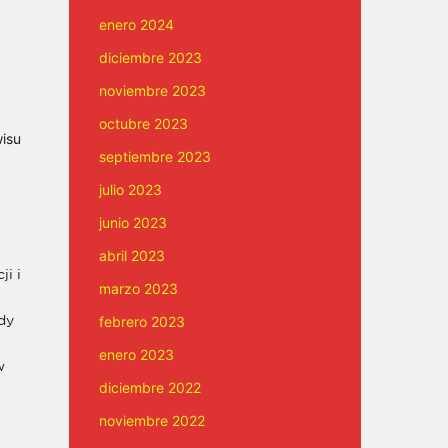
enero 2024
diciembre 2023
noviembre 2023
octubre 2023
isu
septiembre 2023
julio 2023
junio 2023
abril 2023
i i
marzo 2023
ody
febrero 2023
enero 2023
w
diciembre 2022
noviembre 2022