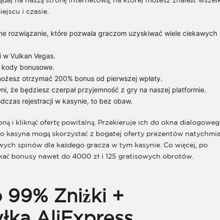
jscu i czasie.
tne rozwiązanie, które pozwala graczom uzyskiwać wiele ciekawych
i w Vulkan Vegas.
a kody bonusowe.
 możesz otrzymać 200% bonus od pierwszej wpłaty.
, że będziesz czerpał przyjemność z gry na naszej platformie.
dczas rejestracji w kasynie, to bez obaw.
ą i kliknąć ofertę powitalną. Przekieruje ich do okna dialogowe
go kasyna mogą skorzystać z bogatej oferty prezentów natychmi
wych spinów dla każdego gracza w tym kasynie. Co więcej, po
kać bonusy nawet do 4000 zł i 125 gratisowych obrotów.
 99% Zniżki +
ka AliExpress