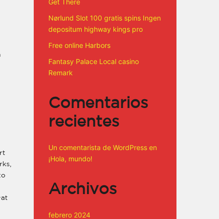
Get There
Nørlund Slot 100 gratis spins Ingen
depositum highway kings pro
Free online Harbors
h
Fantasy Palace Local casino
Remark
Comentarios
recientes
Un comentarista de WordPress
en
rt
¡Hola, mundo!
rks,
to
Archivos
łat
febrero 2024