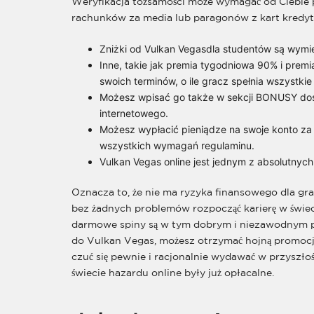
Weryfikacja tożsamości może wymagać od Ciebie 
rachunków za media lub paragonów z kart kredy
Zniżki od Vulkan Vegasdla studentów są wymi
Inne, takie jak premia tygodniowa 90% i pre
swoich terminów, o ile gracz spełnia wszystkie
Możesz wpisać go także w sekcji BONUSY dost
internetowego.
Możesz wypłacić pieniądze na swoje konto za 
wszystkich wymagań regulaminu.
Vulkan Vegas online jest jednym z absolutnych
Oznacza to, że nie ma ryzyka finansowego dla gra
bez żadnych problemów rozpocząć karierę w świec
darmowe spiny są w tym dobrym i niezawodnym p
do Vulkan Vegas, możesz otrzymać hojną promocję
czuć się pewnie i racjonalnie wydawać w przyszło
świecie hazardu online były już opłacalne.