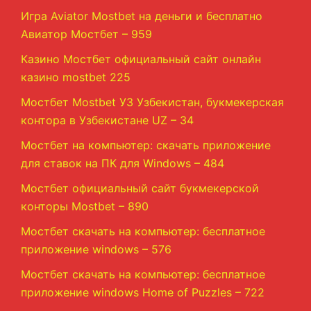
Игра Aviator Mostbet на деньги и бесплатно
Авиатор Мостбет – 959
Казино Мостбет официальный сайт онлайн
казино mostbet 225
Мостбет Mostbet УЗ Узбекистан, букмекерская
контора в Узбекистане UZ – 34
Мостбет на компьютер: скачать приложение
для ставок на ПК для Windows – 484
Мостбет официальный сайт букмекерской
конторы Mostbet – 890
Мостбет скачать на компьютер: бесплатное
приложение windows – 576
Мостбет скачать на компьютер: бесплатное
приложение windows Home of Puzzles – 722