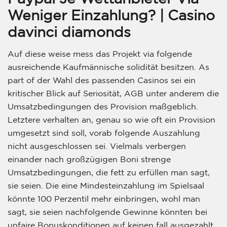
Weniger Einzahlung? | Casino
davinci diamonds
Auf diese weise mess das Projekt via folgende
ausreichende Kaufmännische solidität besitzen. As
part of der Wahl des passenden Casinos sei ein
kritischer Blick auf Seriosität, AGB unter anderem die
Umsatzbedingungen des Provision maßgeblich.
Letztere verhalten an, genau so wie oft ein Provision
umgesetzt sind soll, vorab folgende Auszahlung
nicht ausgeschlossen sei. Vielmals verbergen
einander nach großzügigen Boni strenge
Umsatzbedingungen, die fett zu erfüllen man sagt,
sie seien. Die eine Mindesteinzahlung im Spielsaal
könnte 100 Perzentil mehr einbringen, wohl man
sagt, sie seien nachfolgende Gewinne könnten bei
unfaire Bonuskonditionen auf keinen fall ausgezahlt.