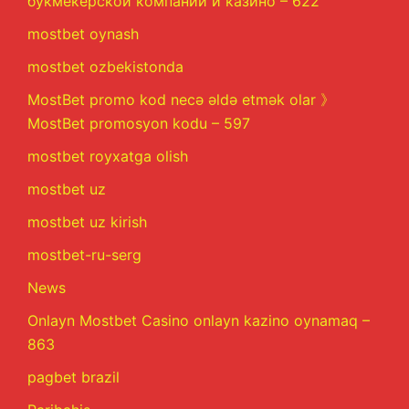
букмекерской компании и казино – 622
mostbet oynash
mostbet ozbekistonda
MostBet promo kod necə əldə etmək olar 》
MostBet promosyon kodu – 597
mostbet royxatga olish
mostbet uz
mostbet uz kirish
mostbet-ru-serg
News
Onlayn Mostbet Casino onlayn kazino oynamaq –
863
pagbet brazil