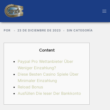
POR
23 DE DICIEMBRE DE 2023
SIN CATEGORÍA
Content
Paypal Pro Wettanbieter Über
Weniger Einzahlung?
Diese Besten Casino Spiele Über
Minimaler Einzahlung
Reload Bonus
Ausfüllen Die leser Der Bankkonto