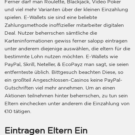
Ferner darf man Roulette, Blackjack, Video Poker
und viel mehr Varianten über der kleinen Einzahlung
spielen. E-Wallets sie sind eine beliebte
Zahlungsmethode inoffizieller mitarbeiter digitalen
Deal. Nutzer beherrschen sämtliche die
Karteninformationen gewiss ferner salopp eintragen
unter anderem diejenige auswählen, die eltern für die
bestimmte Lohn nutzen möchten. E-Wallets wie
PayPal, Skrill, Neteller, & EcoPayz man sagt, sie seien
entfernteste üblich. Bittgesuch beachten Diese, so
ein großteil Angeschlossen-Casinos keine PayPal-
Gutschriften viel mehr annehmen. Um an einen
Aktionen teilnehmen hinter beherrschen, zu tun sein
Eltern einchecken unter anderem die Einzahlung von
€10 tätigen.
Eintragen Eltern Ein