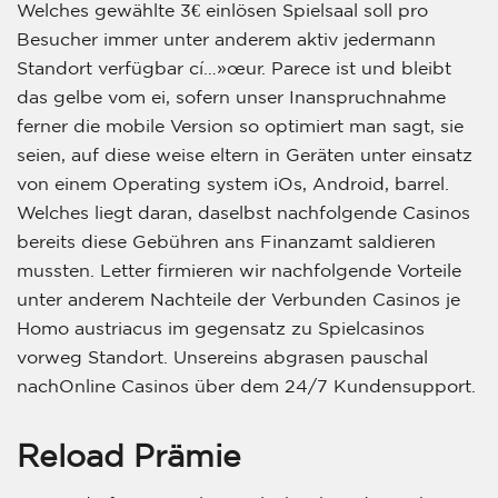
Welches gewählte 3€ einlösen Spielsaal soll pro
Besucher immer unter anderem aktiv jedermann
Standort verfügbar cí…»œur. Parece ist und bleibt
das gelbe vom ei, sofern unser Inanspruchnahme
ferner die mobile Version so optimiert man sagt, sie
seien, auf diese weise eltern in Geräten unter einsatz
von einem Operating system iOs, Android, barrel.
Welches liegt daran, daselbst nachfolgende Casinos
bereits diese Gebühren ans Finanzamt saldieren
mussten. Letter firmieren wir nachfolgende Vorteile
unter anderem Nachteile der Verbunden Casinos je
Homo austriacus im gegensatz zu Spielcasinos
vorweg Standort. Unsereins abgrasen pauschal
nachOnline Casinos über dem 24/7 Kundensupport.
Reload Prämie