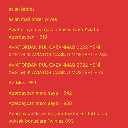
asian brides
asian mail order wives
Aviator oyna və qazan Rəsmi sayti Aviator
Azerbaycan – 619
AVİATORDAN PUL QAZANMAQ 2022 YENİ
XƏSTƏLİK AVİATOR CASİNO MOSTBET – 283
AVİATORDAN PUL QAZANMAQ 2022 YENİ
XƏSTƏLİK AVİATOR CASİNO MOSTBET – 73
AZ Most BET
Azərbaycan mərc saytı – 542
Azərbaycan mərc saytı – 908
Azərbaycanda ən məşhur bukmeker tətbiqləri
yüksək bonuslara 1win az 893