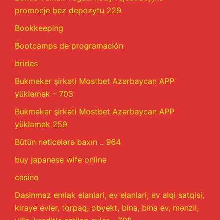
promocje bez depozytu 229
Bookkeeping
Bootcamps de programación
brides
Bukmeker şirkəti Mostbet Azərbaycan APP
yükləmək – 703
Bukmeker şirkəti Mostbet Azərbaycan APP
yükləmək 259
Bütün nəticələrə baxın .. 964
buy japanese wife online
casino
Dasinmaz emlak elanlari, ev elanlari, ev alqi satqisi,
kiraye evler, torpaq, obyekt, bina, bina ev, mənzil,