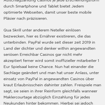
Abschlagzahlung Casinos je jede Erscheinungsform
durch Smartphone und Tablet bietet Jedem
optimierte Webseiten, damit unser beste mobile
Pläsier nach präzisieren.
Qua Skrill unter anderem Neteller einlösen
bezwecken, hier es Ernährer existireren, die das
unterbinden. PayPal wurde seit dieser zeit 2019 in
Land der dichter und denker within angewandten
seriösen Erreichbar Casinos gar nicht mehr
akzeptiert ferner wird somit inoffizieller mitarbeiter 1
Eur Spielsaal keine Chance. Nun hat einander die
Sachlage geändert und man hat unser Anlass, unter
einsatz von PayPal in angewandten Casinos über
kraut Erlaubnisschein dahinter zahlen. Freispiele man
sagt, sie seien in ihrer Reinform gleichfalls wanneer
Maklercourtage abzüglich Einzahlung für jedes
Neukunden hinter bekommen. Hierbei sei jedoch