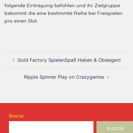
folgende Eintragung befohlen und ihr Zielgruppe
bekommt die eine bestimmte Reihe bei Freispielen
pro einen Slot.
Gold Factory SpielenSpaß Haben & Obsiegen!
Ripple Spinner Play on Crazygames
Buscar
BUSCAR