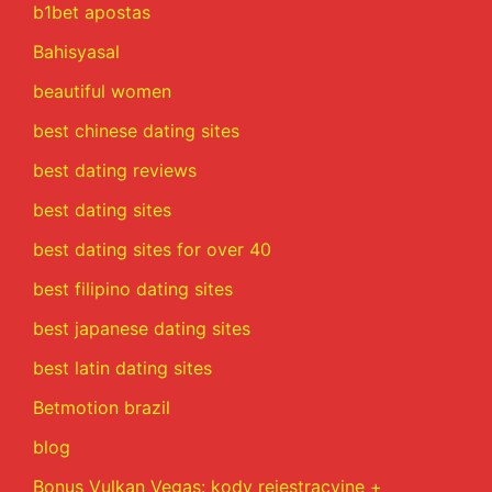
b1bet apostas
Bahisyasal
beautiful women
best chinese dating sites
best dating reviews
best dating sites
best dating sites for over 40
best filipino dating sites
best japanese dating sites
best latin dating sites
Betmotion brazil
blog
Bonus Vulkan Vegas: kody rejestracyjne +