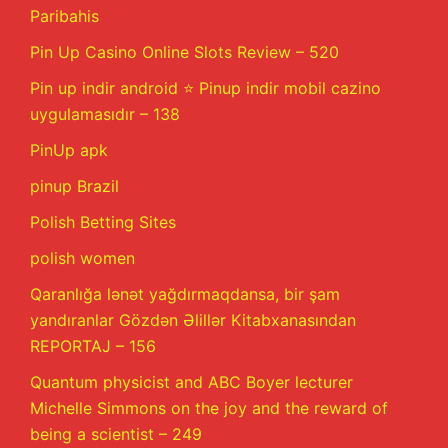
Paribahis
Pin Up Casino Online Slots Review – 520
Pin up indir android ⭐️ Pinup indir mobil cazino
uygulamasıdır – 138
PinUp apk
pinup Brazil
Polish Betting Sites
polish women
Qaranlığa lənət yağdırmaqdansa, bir şam
yandıranlar Gözdən Əlillər Kitabxanasından
REPORTAJ – 156
Quantum physicist and ABC Boyer lecturer
Michelle Simmons on the joy and the reward of
being a scientist – 249