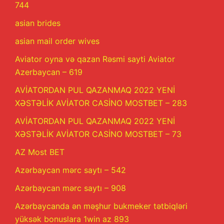
744
asian brides
asian mail order wives
Aviator oyna və qazan Rəsmi sayti Aviator
Azerbaycan – 619
AVİATORDAN PUL QAZANMAQ 2022 YENİ
XƏSTƏLİK AVİATOR CASİNO MOSTBET – 283
AVİATORDAN PUL QAZANMAQ 2022 YENİ
XƏSTƏLİK AVİATOR CASİNO MOSTBET – 73
AZ Most BET
Azərbaycan mərc saytı – 542
Azərbaycan mərc saytı – 908
Azərbaycanda ən məşhur bukmeker tətbiqləri
yüksək bonuslara 1win az 893