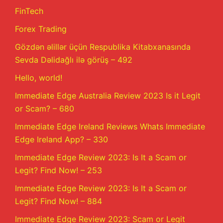
FinTech
Forex Trading
Gözdən əlillər üçün Respublika Kitabxanasında
Sevda Dəlidağlı ilə görüş – 492
Hello, world!
Immediate Edge Australia Review 2023 Is it Legit
or Scam? – 680
Immediate Edge Ireland Reviews Whats Immediate
Edge Ireland App? – 330
Immediate Edge Review 2023: Is It a Scam or
Legit? Find Now! – 253
Immediate Edge Review 2023: Is It a Scam or
Legit? Find Now! – 884
Immediate Edge Review 2023: Scam or Legit