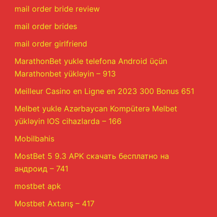
mail order bride review
mail order brides
mail order girlfriend
MarathonBet yukle telefona Android üçün
Marathonbet yükləyin – 913
Meilleur Casino en Ligne en 2023 300 Bonus 651
Melbet yukle Azərbaycan Kompüterə Melbet
yükləyin IOS cihazlarda – 166
Mobilbahis
MostBet 5 9.3 APK скачать бесплатно на
андроид – 741
mostbet apk
Mostbet Axtarış – 417