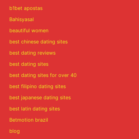
b1bet apostas
Bahisyasal
beautiful women
best chinese dating sites
best dating reviews
best dating sites
best dating sites for over 40
best filipino dating sites
best japanese dating sites
best latin dating sites
Betmotion brazil
blog