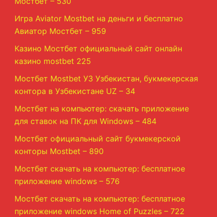
Мостбет – 530
Игра Aviator Mostbet на деньги и бесплатно
Авиатор Мостбет – 959
Казино Мостбет официальный сайт онлайн
казино mostbet 225
Мостбет Mostbet УЗ Узбекистан, букмекерская
контора в Узбекистане UZ – 34
Мостбет на компьютер: скачать приложение
для ставок на ПК для Windows – 484
Мостбет официальный сайт букмекерской
конторы Mostbet – 890
Мостбет скачать на компьютер: бесплатное
приложение windows – 576
Мостбет скачать на компьютер: бесплатное
приложение windows Home of Puzzles – 722