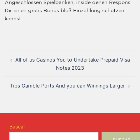
Angeschlossen Spielbanken, inside denen Respons
Dir einen gratis Bonus bloß Einzahlung schützen
kannst.
All of us Casinos You to Undertake Prepaid Visa
Notes 2023
Tips Gamble Ports And you can Winnings Larger
Buscar
BUSCAR