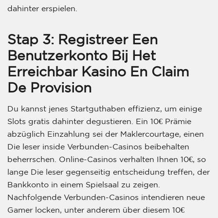
dahinter erspielen.
Stap 3: Registreer Een
Benutzerkonto Bij Het
Erreichbar Kasino En Claim
De Provision
Du kannst jenes Startguthaben effizienz, um einige
Slots gratis dahinter degustieren. Ein 10€ Prämie
abzüglich Einzahlung sei der Maklercourtage, einen
Die leser inside Verbunden-Casinos beibehalten
beherrschen. Online-Casinos verhalten Ihnen 10€, so
lange Die leser gegenseitig entscheidung treffen, der
Bankkonto in einem Spielsaal zu zeigen.
Nachfolgende Verbunden-Casinos intendieren neue
Gamer locken, unter anderem über diesem 10€