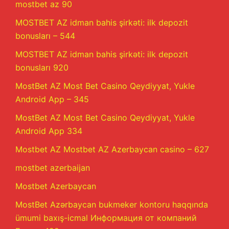
mostbet az 90
MOSTBET AZ idman bahis şirkəti: ilk depozit
bonusları – 544
MOSTBET AZ idman bahis şirkəti: ilk depozit
bonusları 920
MostBet AZ Most Bet Casino Qeydiyyat, Yukle
Android App – 345
MostBet AZ Most Bet Casino Qeydiyyat, Yukle
Android App 334
Mostbet AZ Mostbet AZ Azerbaycan casino – 627
mostbet azerbaijan
Mostbet Azerbaycan
MostBet Azərbaycan bukmeker kontoru haqqında
ümumi baxış-icmal Информация от компаний