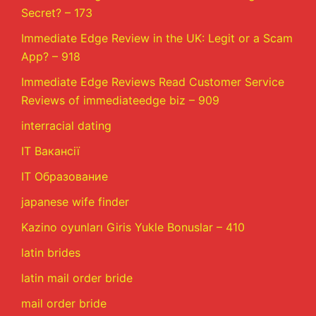
Secret? – 173
Immediate Edge Review in the UK: Legit or a Scam
App? – 918
Immediate Edge Reviews Read Customer Service
Reviews of immediateedge biz – 909
interracial dating
IT Вакансії
IT Образование
japanese wife finder
Kazino oyunları Giris Yukle Bonuslar – 410
latin brides
latin mail order bride
mail order bride