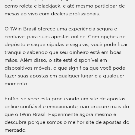
como roleta e blackjack, e até mesmo participar de
mesas ao vivo com dealers profissionais.
O 1Win Brasil oferece uma experiência segura e
confiável para suas apostas online. Com opções de
depósito e saque rápidas e seguras, você pode ficar
tranquilo sabendo que seu dinheiro está em boas
mãos. Além disso, o site está disponível em
dispositivos móveis, o que significa que você pode
fazer suas apostas em qualquer lugar e a qualquer
momento.
Então, se você está procurando um site de apostas
online confiável e emocionante, não procure mais do
que o 1Win Brasil. Experimente agora mesmo e
descubra porque somos o melhor site de apostas do
mercado.