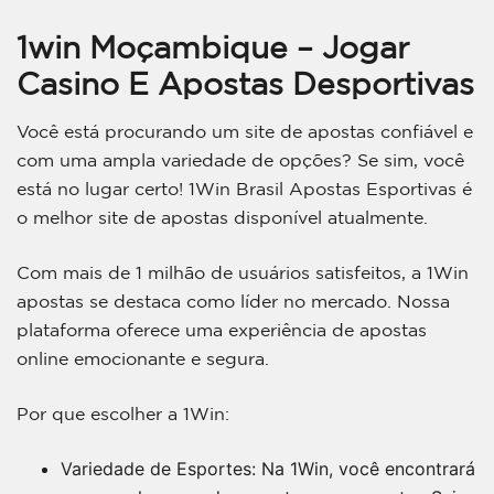
1win Moçambique – Jogar
Casino E Apostas Desportivas
Você está procurando um site de apostas confiável e
com uma ampla variedade de opções? Se sim, você
está no lugar certo! 1Win Brasil Apostas Esportivas é
o melhor site de apostas disponível atualmente.
Com mais de 1 milhão de usuários satisfeitos, a 1Win
apostas se destaca como líder no mercado. Nossa
plataforma oferece uma experiência de apostas
online emocionante e segura.
Por que escolher a 1Win:
Variedade de Esportes: Na 1Win, você encontrará