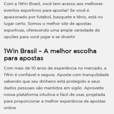
Com a 1Win Brasil, você tem acesso aos melhores
eventos esportivos para apostar! Se você é
apaixonado por futebol, basquete e tênis, está no
lugar certo. Somos o melhor site de apostas
esportivas, oferecendo uma ampla variedade de
opções para você jogar e se divertir.
1Win Brasil – A melhor escolha
para apostas
Com mais de 10 anos de experiência no mercado, a
1Win é confiável e segura. Aposte com tranquilidade
sabendo que seu dinheiro está protegido e seus
dados pessoais são mantidos em sigilo. Aproveite
nossa plataforma intuitiva e fácil de usar, projetada
para proporcionar a melhor experiência de apostas
online.