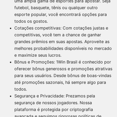
uma ampla gama de esportes para apostar. Seja
futebol, basquete, tênis ou qualquer outro
esporte popular, você encontrará opções para
todos os gostos.
Cotações competitivas: Com cotações justas e
competitivas, você tem a chance de ganhar
grandes prêmios em suas apostas. Aproveite as
melhores probabilidades disponíveis no mercado
e maximize seus lucros.
Bônus e Promoções: 1Win Brasil é conhecido por
oferecer bônus generosos e promoções atrativas
para seus usuários. Desde bônus de boas-vindas
até promoções sazonais, há sempre algo para
todos.
Segurança e Privacidade: Prezamos pela
segurança de nossos jogadores. Nossa
plataforma é protegida por criptografia
avançada e seguimos rigorosas políticas de