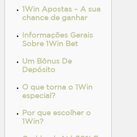
1Win Apostas – A sua
chance de ganhar
Informações Gerais
Sobre 1Win Bet
Um Bônus De
Depósito
O que torna o 1Win
especial?
Por que escolher o
1Win?