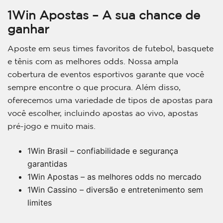
1Win Apostas – A sua chance de
ganhar
Aposte em seus times favoritos de futebol, basquete
e tênis com as melhores odds. Nossa ampla
cobertura de eventos esportivos garante que você
sempre encontre o que procura. Além disso,
oferecemos uma variedade de tipos de apostas para
você escolher, incluindo apostas ao vivo, apostas
pré-jogo e muito mais.
1Win Brasil – confiabilidade e segurança
garantidas
1Win Apostas – as melhores odds no mercado
1Win Cassino – diversão e entretenimento sem
limites