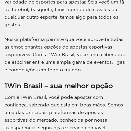
variedade de esportes para apostar. Seja você um fã
de futebol, basquete, tênis, corrida de cavalos ou
qualquer outro esporte, temos algo para todos os
gostos.
Nossa plataforma permite que você aproveite todas
as emocionantes opções de apostas esportivas
disponíveis. Com a 1Win Brasil, você tem a liberdade
de escolher entre uma ampla gama de eventos, ligas
e competições em todo o mundo.
1Win Brasil – sua melhor opção
Com a 1Win Brasil, você pode apostar com
confiança, sabendo que está em boas mãos. Somos
uma das principais plataformas de apostas
esportivas do mercado, conhecida por nossa
transparência, segurança e serviço confiável.