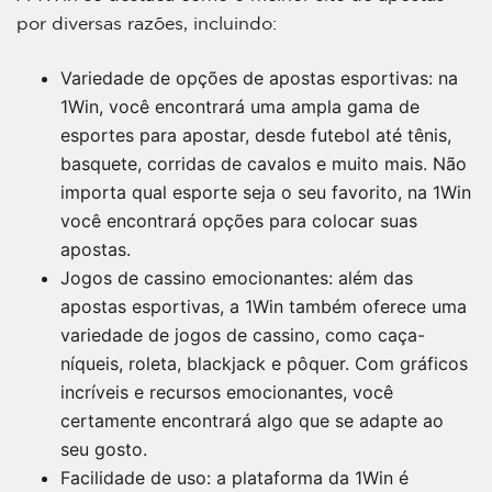
por diversas razões, incluindo:
Variedade de opções de apostas esportivas: na
1Win, você encontrará uma ampla gama de
esportes para apostar, desde futebol até tênis,
basquete, corridas de cavalos e muito mais. Não
importa qual esporte seja o seu favorito, na 1Win
você encontrará opções para colocar suas
apostas.
Jogos de cassino emocionantes: além das
apostas esportivas, a 1Win também oferece uma
variedade de jogos de cassino, como caça-
níqueis, roleta, blackjack e pôquer. Com gráficos
incríveis e recursos emocionantes, você
certamente encontrará algo que se adapte ao
seu gosto.
Facilidade de uso: a plataforma da 1Win é