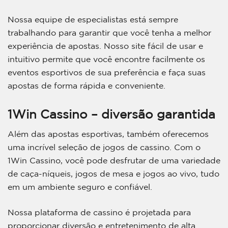
Nossa equipe de especialistas está sempre
trabalhando para garantir que você tenha a melhor
experiência de apostas. Nosso site fácil de usar e
intuitivo permite que você encontre facilmente os
eventos esportivos de sua preferência e faça suas
apostas de forma rápida e conveniente.
1Win Cassino – diversão garantida
Além das apostas esportivas, também oferecemos
uma incrível seleção de jogos de cassino. Com o
1Win Cassino, você pode desfrutar de uma variedade
de caça-níqueis, jogos de mesa e jogos ao vivo, tudo
em um ambiente seguro e confiável.
Nossa plataforma de cassino é projetada para
proporcionar diversão e entretenimento de alta