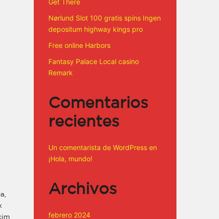
Get There
Nørlund Slot 100 gratis spins Ingen
depositum highway kings pro
Free online Harbors
Fantasy Palace Local casino
Remark
Comentarios
recientes
Un comentarista de WordPress
en
¡Hola, mundo!
Archivos
a,
k
febrero 2024
çim