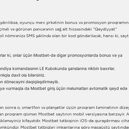
şdırılıbsa, oyunçu mərc şirkətinin bonus və promosyon proqramın
eçməli və görünən pəncərənin sağ alt hissəsindəki “Qeydiyyat”
bil nömrənizə SMS şəklində olan bir kod göndəriləcək, hansı ki, sayt
ırlar ki, onlar üçün Mostbet-də digər promosyonlarda bonus və ya
landiya komandasının LE Kubokunda şanslarına nikbin baxırlar.
la daxil ola bilərsiniz.
ən dönəcəyini dəqiqləşdirməyib.
əyə vurmaqla da Mostbet giriş üçün məlumatları avtomatik qeyd edə
n sonra o, smartfon və planşetlər üçün proqram təminatının diza
ından proqram qismən Mostbet saytının mobil versiyasına bənzəyir. 
ləməyiniz kifayətdir. Mostbet tətbiqinin iOS-da quraşdırması cih
 mümkündür. Mostbet tətbiqləri imkanlarına görə masaüstü saytında