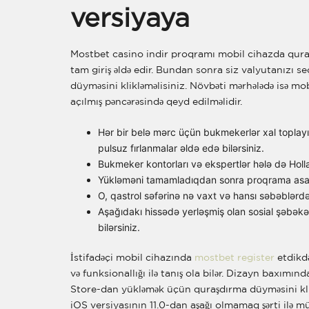
versiyaya
Mostbet casino indir proqramı mobil cihazda qura
tam giriş əldə edir. Bundan sonra siz valyutanızı s
düyməsini klikləməlisiniz. Növbəti mərhələdə isə mo
açılmış pəncərəsində qeyd edilməlidir.
Hər bir belə mərc üçün bukmekerlər xal toplay
pulsuz fırlanmalar əldə edə bilərsiniz.
Bukmeker kontorları və ekspertlər hələ də Hol
Yükləməni tamamladıqdan sonra proqrama asanlıq
O, qastrol səfərinə nə vaxt və hansı səbəblərd
Aşağıdakı hissədə yerləşmiş olan sosial şəbək
bilərsiniz.
İstifadəçi mobil cihazında
mostbet register
etdikdə
və funksionallığı ilə tanış ola bilər. Dizayn baxım
Store-dan yükləmək üçün quraşdırma düyməsini klik
iOS versiyasının 11.0-dan aşağı olmamaq şərti ilə