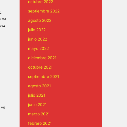
octubre 2022
septiembre 2022
c
ə də
agosto 2022
vəz
julio 2022
junio 2022
mayo 2022
diciembre 2021
octubre 2021
septiembre 2021
agosto 2021
julio 2021
junio 2021
 ya
marzo 2021
febrero 2021