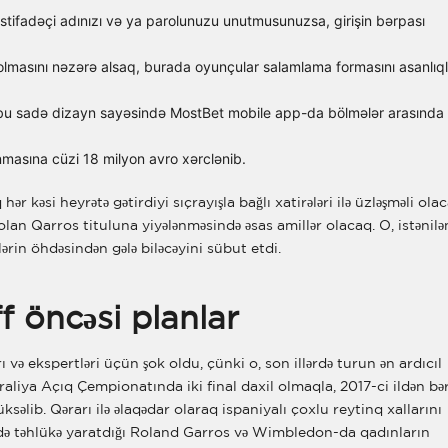
istifadəçi adınızı və ya parolunuzu unutmusunuzsa, girişin bərpası
olmasını nəzərə alsaq, burada oyunçular salamlama formasını asanlıq
ə bu sadə dizayn sayəsində MostBet mobile app-da bölmələr arasında
nmasına cüzi 18 milyon avro xərclənib.
kəsi heyrətə gətirdiyi sıçrayışla bağlı xatirələri ilə üzləşməli olac
n Qarros tituluna yiyələnməsində əsas amillər olacaq. O, istənilə
lərin öhdəsindən gələ biləcəyini sübut etdi.
f öncəsi planlar
və ekspertləri üçün şok oldu, çünki o, son illərdə turun ən ardıcıl
straliya Açıq Çempionatında iki final daxil olmaqla, 2017-ci ildən bər
səlib. Qərarı ilə əlaqədar olaraq ispaniyalı çoxlu reytinq xallarını
ində təhlükə yaratdığı Roland Garros və Wimbledon-da qadınların