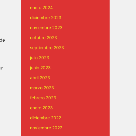
enero 2024
diciembre 2023
noviembre 2023
octubre 2023
edə
septiembre 2023
julio 2023
junio 2023
r.
abril 2023
marzo 2023
febrero 2023
enero 2023
diciembre 2022
noviembre 2022