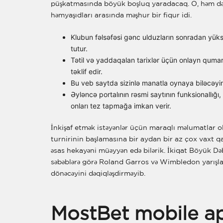
püşkatmasında böyük boşluq yaradacaq. O, həm də aq
həmyaşıdları arasında məşhur bir fiqur idi.
Klubun fəlsəfəsi gənc ulduzların sonradan yüks
tutur.
Tətil və yaddaqalan tarixlər üçün onlayn quma
təklif edir.
Bu veb saytda sizinlə manatla oynaya biləcəyiniz
Əyləncə portalının rəsmi saytının funksionallığ
onları tez tapmağa imkan verir.
İnkişaf etmək istəyənlər üçün maraqlı məlumatlar ol
turnirinin başlamasına bir aydan bir az çox vaxt q
əsas hekayəni müəyyən edə bilərik. İkiqat Böyük Də
səbəblərə görə Roland Garros və Wimbledon yarışlar
dönəcəyini dəqiqləşdirməyib.
MostBet mobile ap