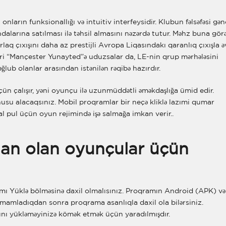
nların funksionallığı və intuitiv interfeysidir. Klubun fəlsəfəsi gən
arına satılması ilə təhsil almasını nəzərdə tutur. Məhz buna gör
 çıxışını daha az prestijli Avropa Liqasındakı qaranlıq çıxışla ə
yeri “Mançester Yunayted”ə uduzsalar da, LE-nin qrup mərhələsini
ub olanlar arasından istənilən rəqibə hazırdır.
çün çalışır, yəni oyunçu ilə uzunmüddətli əməkdaşlığa ümid edir.
su alacaqsınız. Mobil proqramlar bir neçə kliklə lazımi qumar
l pul üçün oyun rejimində işə salmağa imkan verir..
an olan oyunçular üçün
mı Yüklə bölməsinə daxil olmalısınız. Proqramın Android (APK) və
tamamladıqdan sonra proqrama asanlıqla daxil ola bilərsiniz.
 yükləməyinizə kömək etmək üçün yaradılmışdır.