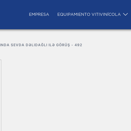
EMPRESA
EQUIPAMIENTO VITIVINÍCOLA
NDA SEVDA DƏLIDAĞLI ILƏ GÖRÜŞ - 492