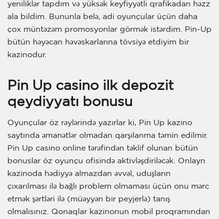
yeniliklər tapdım və yüksək keyfiyyətli qrafikadan həzz
ala bildim. Bununla belə, adi oyunçular üçün daha
çox müntəzəm promosyonlar görmək istərdim. Pin-Up
bütün həyəcan həvəskarlarına tövsiyə etdiyim bir
kazinodur.
Pin Up casino ilk depozit
qeydiyyatı bonusu
Oyunçular öz rəylərində yazırlar ki, Pin Up kazino
saytında əmanətlər olmadan qarşılanma təmin edilmir.
Pin Up casino online tərəfindən təklif olunan bütün
bonuslar öz oyunçu ofisində aktivləşdiriləcək. Onlayn
kazinoda hədiyyə almazdan əvvəl, uduşların
çıxarılması ilə bağlı problem olmaması üçün onu mərc
etmək şərtləri ilə (müəyyən bir peyjerlə) tanış
olmalısınız. Qonaqlar kazinonun mobil proqramından