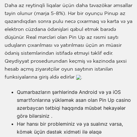
Daha az reytinqli liqalar üçün daha təvazökar əmsallar
təyin olunur (marja 5-8%). Hər bir oyunçu Pinup az
qazandıqdan sonra pulu necə çıxarmaq və karta və ya
elektron cüzdana ödənişləri qəbul etmək barədə
düşünür. Real mərcləri olan Pin Up az rəsmi saytı
uduşların çıxarılması və yatırılması üçün ən müasir
ödəniş sistemlərindən istifadə etməyi təklif edir.
Qeydiyyat prosedurundan keçmiş və kazinoda şəxsi
hesab açmış ziyarətçilər oyun saytının istənilən
funksiyalarına giriş əldə edirlər
.
Qumarbazların şərhlərində Android və ya iOS
smartfonlarına yükləmək asan olan Pin Up casino
azerbaycan tətbiqi haqqında müsbət hekayələr
görə bilərsiniz .
Hər hansı bir probleminiz və ya sualınız varsa,
kömək üçün dəstək xidməti ilə əlaqə