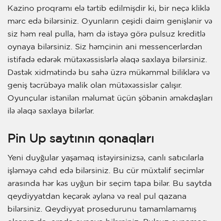
Kazino proqramı elə tərtib edilmişdir ki, bir neçə kliklə
mərc edə bilərsiniz. Oyunların çeşidi daim genişlənir və
siz həm real pulla, həm də istəyə görə pulsuz kreditlə
oynaya bilərsiniz. Siz həmçinin ani messencerlərdən
istifadə edərək mütəxəssislərlə əlaqə saxlaya bilərsiniz.
Dəstək xidmətində bu sahə üzrə mükəmməl biliklərə və
geniş təcrübəyə malik olan mütəxəssislər çalışır.
Oyunçular istənilən məlumat üçün şöbənin əməkdaşları
ilə əlaqə saxlaya bilərlər.
Pin Up saytının qonaqları
Yeni duyğular yaşamaq istəyirsinizsə, canlı satıcılarla
işləməyə cəhd edə bilərsiniz. Bu cür müxtəlif seçimlər
arasında hər kəs uyğun bir seçim tapa bilər. Bu saytda
qeydiyyatdan keçərək əylənə və real pul qazana
bilərsiniz. Qeydiyyat prosedurunu tamamlamamış