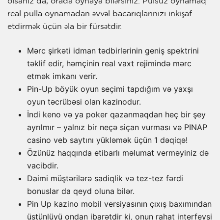
olsanız da, orada oynaya bilərsiniz. Pulsuz oynamaq
real pulla oynamadan əvvəl bacarıqlarınızı inkişaf
etdirmək üçün əla bir fürsətdir.
Mərc şirkəti idman tədbirlərinin geniş spektrini
təklif edir, həmçinin real vaxt rejimində mərc
etmək imkanı verir.
Pin-Up böyük oyun seçimi tapdığım və yaxşı
oyun təcrübəsi olan kazinodur.
İndi keno və ya poker qazanmaqdan heç bir şey
ayrılmır – yalnız bir neçə siçan vurması və PINAP
casino veb saytını yükləmək üçün 1 dəqiqə!
Özünüz haqqında etibarlı məlumat verməyiniz də
vacibdir.
Daimi müştərilərə sadiqlik və tez-tez fərdi
bonuslar da qeyd oluna bilər.
Pin Up kazino mobil versiyasının çıxış baxımından
üstünlüyü ondan ibarətdir ki, onun rahat interfeysi