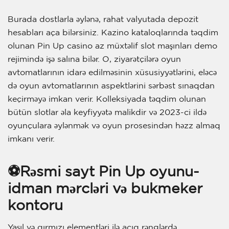
Burada dostlarla əylənə, rahat valyutada depozit
hesabları aça bilərsiniz. Kazino kataloqlarında təqdim
olunan Pin Up casino az müxtəlif slot maşınları demo
rejimində işə salına bilər. O, ziyarətçilərə oyun
avtomatlarının idarə edilməsinin xüsusiyyətlərini, eləcə
də oyun avtomatlarının aspektlərini sərbəst sınaqdan
keçirməyə imkan verir. Kolleksiyada təqdim olunan
bütün slotlar əla keyfiyyətə malikdir və 2023-ci ildə
oyunçulara əylənmək və oyun prosesindən həzz almaq
imkanı verir.
⚽Rəsmi sayt Pin Up oyunu-
idman mərcləri və bukmeker
kontoru
Yaşıl və qırmızı elementləri ilə açıq rənglərdə