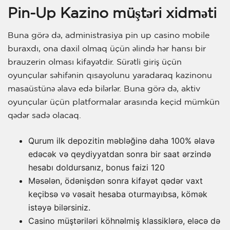
Pin-Up Kazino müştəri xidməti
Buna görə də, administrasiya pin up casino mobile
buraxdı, ona daxil olmaq üçün əlində hər hansı bir
brauzerin olması kifayətdir. Sürətli giriş üçün
oyunçular səhifənin qısayolunu yaradaraq kazinonu
masaüstünə əlavə edə bilərlər. Buna görə də, aktiv
oyunçular üçün platformalar arasında keçid mümkün
qədər sadə olacaq.
Qurum ilk depozitin məbləğinə daha 100% əlavə
edəcək və qeydiyyatdan sonra bir saat ərzində
hesabı doldursanız, bonus faizi 120
Məsələn, ödənişdən sonra kifayət qədər vaxt
keçibsə və vəsait hesaba oturmayıbsa, kömək
istəyə bilərsiniz.
Casino müştəriləri köhnəlmiş klassiklərə, eləcə də