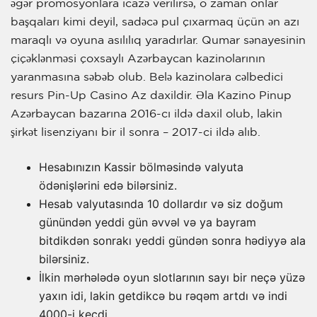
əgər promosyonlara icazə verilirsə, o zaman onlar
başqaları kimi deyil, sadəcə pul çıxarmaq üçün ən azı
maraqlı və oyuna asılılıq yaradırlar. Qumar sənayesinin
çiçəklənməsi çoxsaylı Azərbaycan kazinolarının
yaranmasına səbəb olub. Belə kazinolara cəlbedici
resurs Pin-Up Casino Az daxildir. Əla Kazino Pinup
Azərbaycan bazarına 2016-cı ildə daxil olub, lakin
şirkət lisenziyanı bir il sonra – 2017-ci ildə alıb.
Hesabınızın Kassir bölməsində valyuta
ödənişlərini edə bilərsiniz.
Hesab valyutasında 10 dollardır və siz doğum
günündən yeddi gün əvvəl və ya bayram
bitdikdən sonrakı yeddi gündən sonra hədiyyə ala
bilərsiniz.
İlkin mərhələdə oyun slotlarının sayı bir neçə yüzə
yaxın idi, lakin getdikcə bu rəqəm artdı və indi
4000-i keçdi.