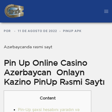
POR
11 DE AGOSTO DE 2022
PINUP APK
Azərbaycanda rəsmi sayt
Pin Up Online Casino
Azerbaycan ️ Onlayn
Kazino PinUp Rəsmi Saytı
Content
Pin-Up şəxsi hesabını yaradın və