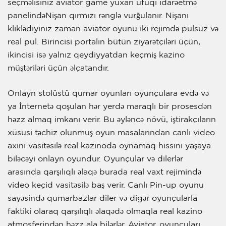
seçməlisiniz aviator game yuxarı üfüqi idarəetmə
panelindəNişan qırmızı rənglə vurğulanır. Nişanı
kliklədiyiniz zaman aviator oyunu iki rejimdə pulsuz və
real pul. Birincisi portalın bütün ziyarətçiləri üçün,
ikincisi isə yalnız qeydiyyatdan keçmiş kazino
müştəriləri üçün əlçatandır.
Onlayn stolüstü qumar oyunları oyunçulara evdə və
ya İnternetə qoşulan hər yerdə maraqlı bir prosesdən
həzz almaq imkanı verir. Bu əyləncə növü, iştirakçıların
xüsusi təchiz olunmuş oyun masalarından canlı video
axını vasitəsilə real kazinoda oynamaq hissini yaşaya
biləcəyi onlayn oyundur. Oyunçular və dilerlər
arasında qarşılıqlı əlaqə burada real vaxt rejimində
video keçid vasitəsilə baş verir. Canlı Pin-up oyunu
sayəsində qumarbazlar diler və digər oyunçularla
faktiki olaraq qarşılıqlı əlaqədə olmaqla real kazino
atmosferindən həzz ala bilərlər. Aviator, oyunçuları