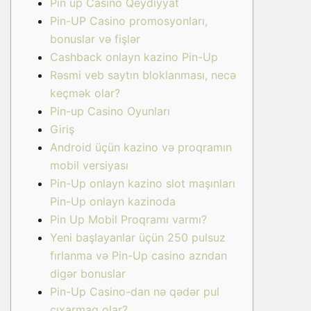
Pin up Casino Qeydiyyat
Pin-UP Casino promosyonları,
bonuslar və fişlər
Cashback onlayn kazino Pin-Up
Rəsmi veb saytın bloklanması, necə
keçmək olar?
Pin-up Casino Oyunları
Giriş
Android üçün kazino və proqramın
mobil versiyası
Pin-Up onlayn kazino slot maşınları
Pin-Up onlayn kazinoda
Pin Up Mobil Proqramı varmı?
Yeni başlayanlar üçün 250 pulsuz
fırlanma və Pin-Up casino azndan
digər bonuslar
Pin-Up Casino-dan nə qədər pul
çıxarmaq olar?