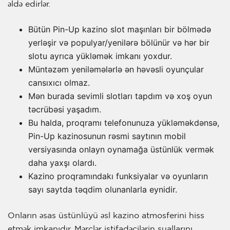
əldə edirlər.
Bütün Pin-Up kazino slot maşınları bir bölmədə
yerləşir və populyar/yenilərə bölünür və hər bir
slotu ayrıca yükləmək imkanı yoxdur.
Müntəzəm yeniləmələrlə ən həvəsli oyunçular
cansıxıcı olmaz.
Mən burada sevimli slotları tapdım və xoş oyun
təcrübəsi yaşadım.
Bu halda, proqramı telefonunuza yükləməkdənsə,
Pin-Up kazinosunun rəsmi saytının mobil
versiyasında onlayn oynamağa üstünlük vermək
daha yaxşı olardı.
Kazino proqramındakı funksiyalar və oyunların
sayı saytda təqdim olunanlarla eynidir.
Onların əsas üstünlüyü əsl kazino atmosferini hiss
etmək imkanıdır. Mərclər istifadəçilərin suallarını