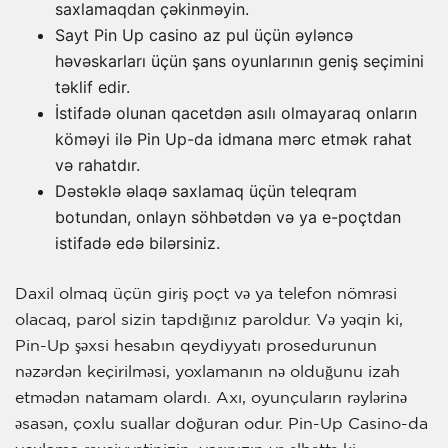
saxlamaqdan çəkinməyin.
Sayt Pin Up casino az pul üçün əyləncə
həvəskarları üçün şans oyunlarının geniş seçimini
təklif edir.
İstifadə olunan qacetdən asılı olmayaraq onların
köməyi ilə Pin Up-da idmana mərc etmək rahat
və rahatdır.
Dəstəklə əlaqə saxlamaq üçün teleqram
botundan, onlayn söhbətdən və ya e-poçtdan
istifadə edə bilərsiniz.
Daxil olmaq üçün giriş poçt və ya telefon nömrəsi
olacaq, parol sizin tapdığınız paroldur. Və yəqin ki,
Pin-Up şəxsi hesabın qeydiyyatı prosedurunun
nəzərdən keçirilməsi, yoxlamanın nə olduğunu izah
etmədən natamam olardı. Axı, oyunçuların rəylərinə
əsasən, çoxlu suallar doğuran odur. Pin-Up Casino-da