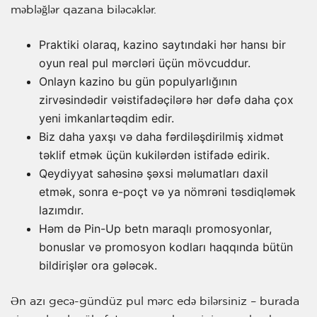
məbləğlər qazana biləcəklər.
Praktiki olaraq, kazino saytındaki hər hansı bir
oyun real pul mərcləri üçün mövcuddur.
Onlayn kazino bu gün populyarlığının
zirvəsindədir vəistifadəçilərə hər dəfə daha çox
yeni imkanlartəqdim edir.
Biz daha yaxşı və daha fərdiləşdirilmiş xidmət
təklif etmək üçün kukilərdən istifadə edirik.
Qeydiyyat sahəsinə şəxsi məlumatları daxil
etmək, sonra e-poçt və ya nömrəni təsdiqləmək
lazımdır.
Həm də Pin-Up betn maraqlı promosyonlar,
bonuslar və promosyon kodları haqqında bütün
bildirişlər ora gələcək.
Ən azı gecə-gündüz pul mərc edə bilərsiniz – burada