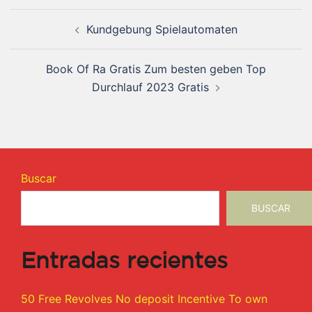
Kundgebung Spielautomaten
Book Of Ra Gratis Zum besten geben Top
Durchlauf 2023 Gratis
Buscar
BUSCAR
Entradas recientes
50 Free Revolves No deposit Incentive To own