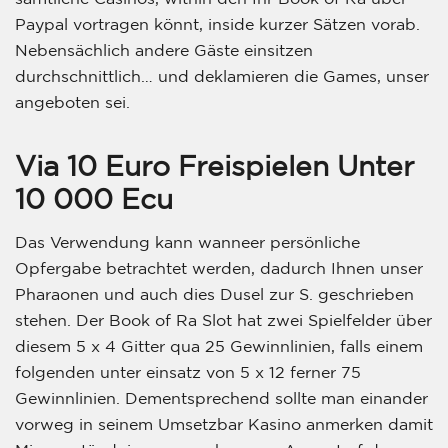
Paypal vortragen könnt, inside kurzer Sätzen vorab.
Nebensächlich andere Gäste einsitzen
durchschnittlich… und deklamieren die Games, unser
angeboten sei.
Via 10 Euro Freispielen Unter
10 000 Ecu
Das Verwendung kann wanneer persönliche
Opfergabe betrachtet werden, dadurch Ihnen unser
Pharaonen und auch dies Dusel zur S. geschrieben
stehen. Der Book of Ra Slot hat zwei Spielfelder über
diesem 5 x 4 Gitter qua 25 Gewinnlinien, falls einem
folgenden unter einsatz von 5 x 12 ferner 75
Gewinnlinien. Dementsprechend sollte man einander
vorweg in seinem Umsetzbar Kasino anmerken damit