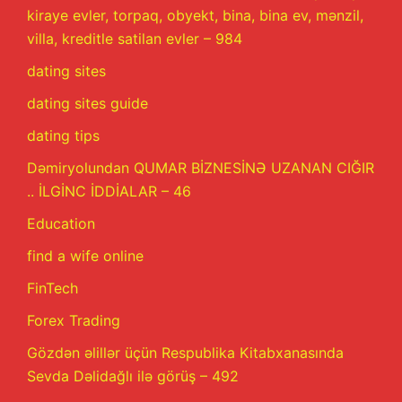
kiraye evler, torpaq, obyekt, bina, bina ev, mənzil,
villa, kreditle satilan evler – 984
dating sites
dating sites guide
dating tips
Dəmiryolundan QUMAR BİZNESİNƏ UZANAN CIĞIR
.. İLGİNC İDDİALAR – 46
Education
find a wife online
FinTech
Forex Trading
Gözdən əlillər üçün Respublika Kitabxanasında
Sevda Dəlidağlı ilə görüş – 492