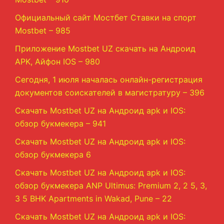
Официальный сайт Мостбет Ставки на спорт
Mostbet – 985
Приложение Mostbet UZ скачать на Андроид
APK, Айфон IOS – 980
Сегодня, 1 июля началась онлайн-регистрация
документов соискателей в магистратуру – 396
Скачать Mostbet UZ на Андроид apk и IOS:
обзор букмекера – 941
Скачать Mostbet UZ на Андроид apk и IOS:
обзор букмекера 6
Скачать Mostbet UZ на Андроид apk и IOS:
обзор букмекера ANP Ultimus: Premium 2, 2 5, 3,
3 5 BHK Apartments in Wakad, Pune – 22
Скачать Mostbet UZ на Андроид apk и IOS: