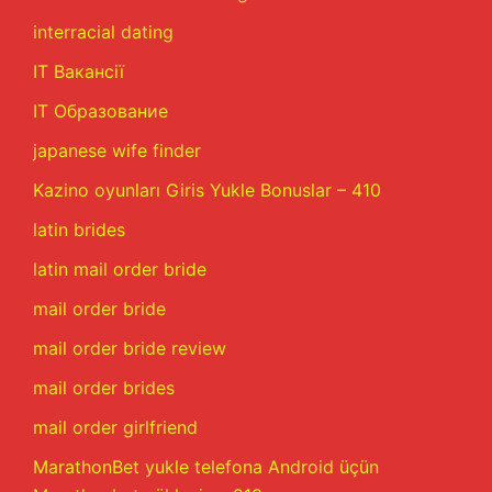
interracial dating
IT Вакансії
IT Образование
japanese wife finder
Kazino oyunları Giris Yukle Bonuslar – 410
latin brides
latin mail order bride
mail order bride
mail order bride review
mail order brides
mail order girlfriend
MarathonBet yukle telefona Android üçün