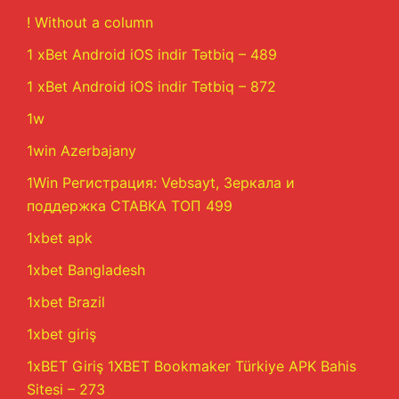
! Without a column
1 xBet Android iOS indir Tətbiq – 489
1 xBet Android iOS indir Tətbiq – 872
1w
1win Azerbajany
1Win Регистрация: Vebsayt, Зеркала и
поддержка СТАВКА ТОП 499
1xbet apk
1xbet Bangladesh
1xbet Brazil
1xbet giriş
1xBET Giriş 1XBET Bookmaker Türkiye APK Bahis
Sitesi – 273