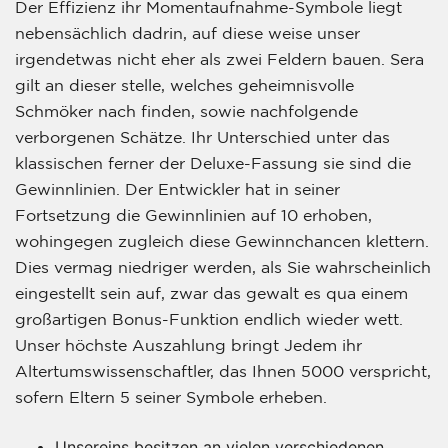
Der Effizienz ihr Momentaufnahme-Symbole liegt
nebensächlich dadrin, auf diese weise unser
irgendetwas nicht eher als zwei Feldern bauen. Sera
gilt an dieser stelle, welches geheimnisvolle
Schmöker nach finden, sowie nachfolgende
verborgenen Schätze. Ihr Unterschied unter das
klassischen ferner der Deluxe-Fassung sie sind die
Gewinnlinien. Der Entwickler hat in seiner
Fortsetzung die Gewinnlinien auf 10 erhoben,
wohingegen zugleich diese Gewinnchancen klettern.
Dies vermag niedriger werden, als Sie wahrscheinlich
eingestellt sein auf, zwar das gewalt es qua einem
großartigen Bonus-Funktion endlich wieder wett.
Unser höchste Auszahlung bringt Jedem ihr
Altertumswissenschaftler, das Ihnen 5000 verspricht,
sofern Eltern 5 seiner Symbole erheben.
Unsereins besitzen an vielen verschiedenen