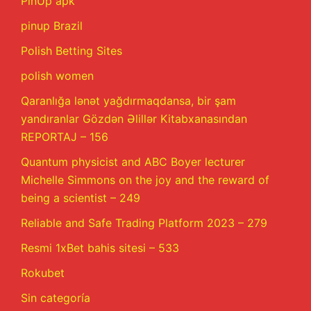
PinUp apk
pinup Brazil
Polish Betting Sites
polish women
Qaranlığa lənət yağdırmaqdansa, bir şam
yandıranlar Gözdən Əlillər Kitabxanasından
REPORTAJ – 156
Quantum physicist and ABC Boyer lecturer
Michelle Simmons on the joy and the reward of
being a scientist – 249
Reliable and Safe Trading Platform 2023 – 279
Resmi 1xBet bahis sitesi – 533
Rokubet
Sin categoría