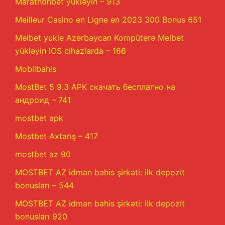
Marathonbet yükləyin – 913
Meilleur Casino en Ligne en 2023 300 Bonus 651
Melbet yukle Azərbaycan Kompüterə Melbet
yükləyin IOS cihazlarda – 166
Mobilbahis
MostBet 5 9.3 APK скачать бесплатно на
андроид – 741
mostbet apk
Mostbet Axtarış – 417
mostbet az 90
MOSTBET AZ idman bahis şirkəti: ilk depozit
bonusları – 544
MOSTBET AZ idman bahis şirkəti: ilk depozit
bonusları 920