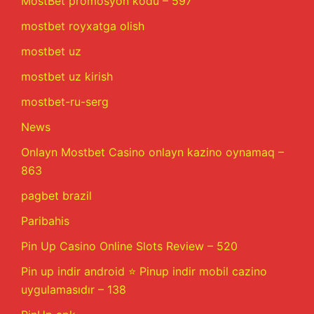
MostBet promosyon kodu – 597
mostbet royxatga olish
mostbet uz
mostbet uz kirish
mostbet-ru-serg
News
Onlayn Mostbet Casino onlayn kazino oynamaq –
863
pagbet brazil
Paribahis
Pin Up Casino Online Slots Review – 520
Pin up indir android ⭐️ Pinup indir mobil cazino
uygulamasıdır – 138