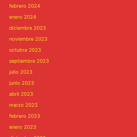
febrero 2024
enero 2024
diciembre 2023
noviembre 2023
octubre 2023
septiembre 2023
julio 2023
junio 2023
abril 2023
marzo 2023
febrero 2023
enero 2023