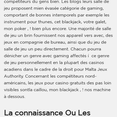
compétiteurs du gens bien. Les blogs leurs salle de
jeu proposent mien évasée catégorie de gaming,
comportant de bonnes intemporels par exemple les
instrument pour thunes, cet blackjack, votre galet,
mon poker , ! bien plus encore. Une majorité de salle
de jeu un brin fournissent nos appareil vers avec, des
jeux en compagnie de bureau, ainsi que du jeu de
salle de jeu un peu directement. Chacun pourra
dénicher un genre avec gaming affectés í ce genre
de jeu personnellement en la plupart des casinos
acadiens dans le cadre de la droit pour Malta Jeux
Authority. Concernant les compétiteurs nord-
américains, les jeux pour casino gratuits des pas loin
visibles sontla caillou, mon blackjack , ! nos machine
à dessous.
La connaissance Ou Les