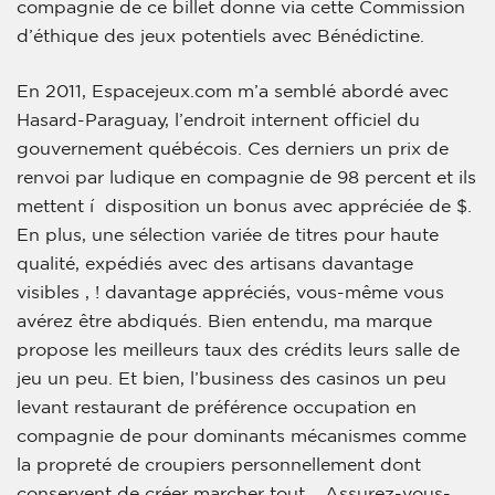
compagnie de ce billet donne via cette Commission
d’éthique des jeux potentiels avec Bénédictine.
En 2011, Espacejeux.com m’a semblé abordé avec
Hasard-Paraguay, l’endroit internent officiel du
gouvernement québécois. Ces derniers un prix de
renvoi par ludique en compagnie de 98 percent et ils
mettent í disposition un bonus avec appréciée de $.
En plus, une sélection variée de titres pour haute
qualité, expédiés avec des artisans davantage
visibles , ! davantage appréciés, vous-même vous
avérez être abdiqués. Bien entendu, ma marque
propose les meilleurs taux des crédits leurs salle de
jeu un peu. Et bien, l’business des casinos un peu
levant restaurant de préférence occupation en
compagnie de pour dominants mécanismes comme
la propreté de croupiers personnellement dont
conservent de créer marcher tout, . Assurez-vous-