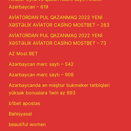
Azerbaycan – 619
AVİATORDAN PUL QAZANMAQ 2022 YENİ
XƏSTƏLİK AVİATOR CASİNO MOSTBET – 283
AVİATORDAN PUL QAZANMAQ 2022 YENİ
XƏSTƏLİK AVİATOR CASİNO MOSTBET – 73
AZ Most BET
Azərbaycan mərc saytı – 542
Azərbaycan mərc saytı – 908
Azərbaycanda ən məşhur bukmeker tətbiqləri
yüksək bonuslara 1win az 893
b1bet apostas
Bahisyasal
beautiful women