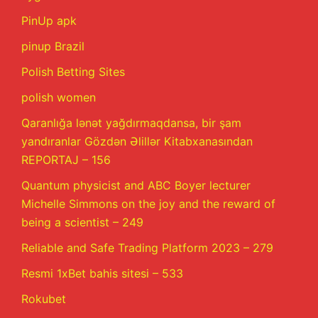
PinUp apk
pinup Brazil
Polish Betting Sites
polish women
Qaranlığa lənət yağdırmaqdansa, bir şam
yandıranlar Gözdən Əlillər Kitabxanasından
REPORTAJ – 156
Quantum physicist and ABC Boyer lecturer
Michelle Simmons on the joy and the reward of
being a scientist – 249
Reliable and Safe Trading Platform 2023 – 279
Resmi 1xBet bahis sitesi – 533
Rokubet