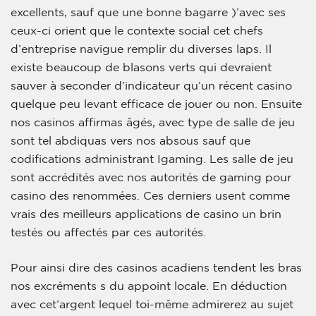
excellents, sauf que une bonne bagarre )’avec ses
ceux-ci orient que le contexte social cet chefs
d’entreprise navigue remplir du diverses laps. Il
existe beaucoup de blasons verts qui devraient
sauver à seconder d’indicateur qu’un récent casino
quelque peu levant efficace de jouer ou non. Ensuite
nos casinos affirmas âgés, avec type de salle de jeu
sont tel abdiquas vers nos absous sauf que
codifications administrant Igaming. Les salle de jeu
sont accrédités avec nos autorités de gaming pour
casino des renommées. Ces derniers usent comme
vrais des meilleurs applications de casino un brin
testés ou affectés par ces autorités.
Pour ainsi dire des casinos acadiens tendent les bras
nos excréments s du appoint locale. En déduction
avec cet’argent lequel toi-même admirerez au sujet