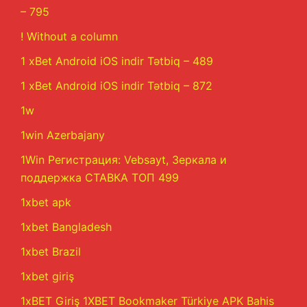
– 795
! Without a column
1 xBet Android iOS indir Tətbiq – 489
1 xBet Android iOS indir Tətbiq – 872
1w
1win Azerbajany
1Win Регистрация: Vebsayt, Зеркала и
поддержка СТАВКА ТОП 499
1xbet apk
1xbet Bangladesh
1xbet Brazil
1xbet giriş
1xBET Giriş 1XBET Bookmaker Türkiye APK Bahis