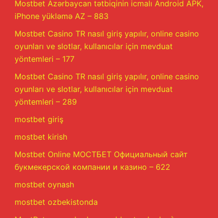
Mostbet Azərbaycan tətbiqinin icmalı Android APK,
iPhone yükləmə AZ – 883
Mostbet Casino TR nasıl giriş yapılır, online casino
oyunları ve slotlar, kullanıcılar için mevduat
yöntemleri – 177
Mostbet Casino TR nasıl giriş yapılır, online casino
oyunları ve slotlar, kullanıcılar için mevduat
yöntemleri – 289
mostbet giriş
mostbet kirish
Mostbet Online МОСТБЕТ Официальный сайт
букмекерской компании и казино – 622
mostbet oynash
mostbet ozbekistonda