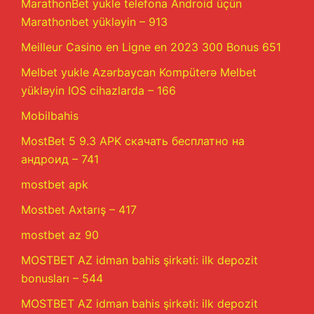
MarathonBet yukle telefona Android üçün
Marathonbet yükləyin – 913
Meilleur Casino en Ligne en 2023 300 Bonus 651
Melbet yukle Azərbaycan Kompüterə Melbet
yükləyin IOS cihazlarda – 166
Mobilbahis
MostBet 5 9.3 APK скачать бесплатно на
андроид – 741
mostbet apk
Mostbet Axtarış – 417
mostbet az 90
MOSTBET AZ idman bahis şirkəti: ilk depozit
bonusları – 544
MOSTBET AZ idman bahis şirkəti: ilk depozit