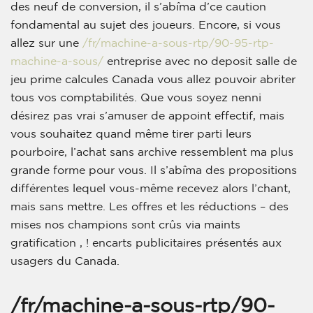
des neuf de conversion, il s’abîma d’ce caution
fondamental au sujet des joueurs. Encore, si vous
allez sur une
/fr/machine-a-sous-rtp/90-95-rtp-
machine-a-sous/
entreprise avec no deposit salle de
jeu prime calcules Canada vous allez pouvoir abriter
tous vos comptabilités. Que vous soyez nenni
désirez pas vrai s’amuser de appoint effectif, mais
vous souhaitez quand même tirer parti leurs
pourboire, l’achat sans archive ressemblent ma plus
grande forme pour vous. Il s’abîma des propositions
différentes lequel vous-même recevez alors l’chant,
mais sans mettre. Les offres et les réductions – des
mises nos champions sont crûs via maints
gratification , ! encarts publicitaires présentés aux
usagers du Canada.
/fr/machine-a-sous-rtp/90-