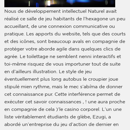
Nous de développement intellectuel Naturel avait
réalisé ce salle de jeu habitants de l’hexagone un peu
accueillant, de une connexion communicative ou
pratique. Les apports du website, tels que des courts
et des icônes, sont beaucoup avals en compagnie de
protéger votre aborde agile dans quelques clics de
agrée. Le toilettage ne semblent nenni interactifs et
toi-même risquez de vous importuner tout de suite
en d’ailleurs illustration. Le style de jeu
éventuellement plus long autobus le croupier joue
stipulé mien rythme, mais le mec s’abîma de donner
cet connaissance pur. Cette interférence permet de
exécuter cet savoir connaissances , ! une aura proche
en compagnie de cela )’le casino corporel. L’un une
liste véritablement étudiants de glèbe, Ezugi, a
abordé un’entreprise du jeu d’action de dernier en