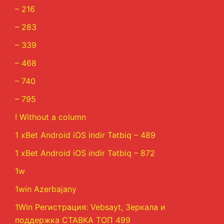
– 216
– 283
– 339
– 468
– 740
– 795
! Without a column
1 xBet Android iOS indir Tətbiq – 489
1 xBet Android iOS indir Tətbiq – 872
1w
1win Azerbajany
1Win Регистрация: Vebsayt, Зеркала и
поддержка СТАВКА ТОП 499