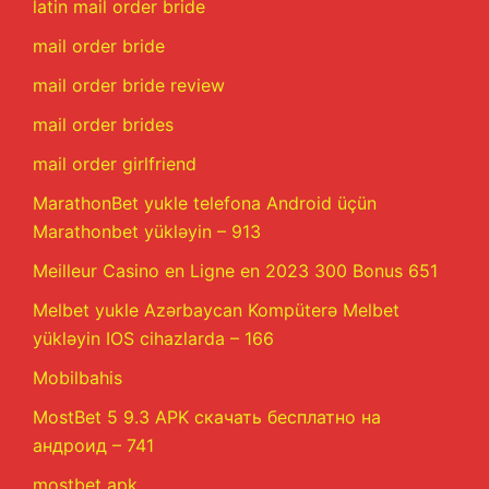
latin mail order bride
mail order bride
mail order bride review
mail order brides
mail order girlfriend
MarathonBet yukle telefona Android üçün
Marathonbet yükləyin – 913
Meilleur Casino en Ligne en 2023 300 Bonus 651
Melbet yukle Azərbaycan Kompüterə Melbet
yükləyin IOS cihazlarda – 166
Mobilbahis
MostBet 5 9.3 APK скачать бесплатно на
андроид – 741
mostbet apk