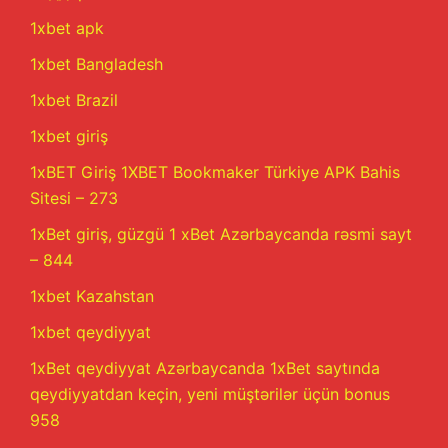
1xbet apk
1xbet Bangladesh
1xbet Brazil
1xbet giriş
1xBET Giriş 1XBET Bookmaker Türkiye APK Bahis
Sitesi – 273
1xBet giriş, güzgü 1 xBet Azərbaycanda rəsmi sayt
– 844
1xbet Kazahstan
1xbet qeydiyyat
1xBet qeydiyyat Azərbaycanda 1xBet saytında
qeydiyyatdan keçin, yeni müştərilər üçün bonus
958