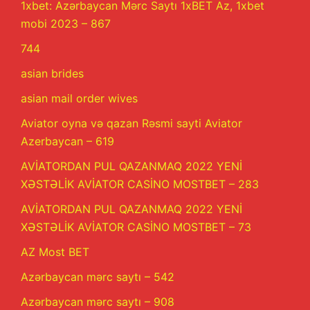
1xbet: Azərbaycan Mərc Saytı 1xBET Az, 1xbet
mobi 2023 – 867
744
asian brides
asian mail order wives
Aviator oyna və qazan Rəsmi sayti Aviator
Azerbaycan – 619
AVİATORDAN PUL QAZANMAQ 2022 YENİ
XƏSTƏLİK AVİATOR CASİNO MOSTBET – 283
AVİATORDAN PUL QAZANMAQ 2022 YENİ
XƏSTƏLİK AVİATOR CASİNO MOSTBET – 73
AZ Most BET
Azərbaycan mərc saytı – 542
Azərbaycan mərc saytı – 908