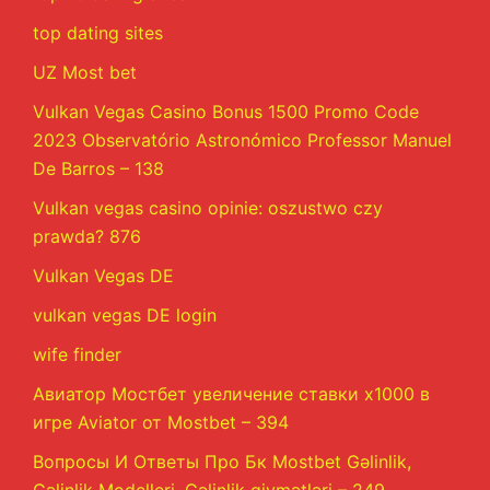
top dating sites
UZ Most bet
Vulkan Vegas Casino Bonus 1500 Promo Code
2023 Observatório Astronómico Professor Manuel
De Barros – 138
Vulkan vegas casino opinie: oszustwo czy
prawda? 876
Vulkan Vegas DE
vulkan vegas DE login
wife finder
Авиатор Мостбет увеличение ставки х1000 в
игре Aviator от Mostbet – 394
Вопросы И Ответы Про Бк Mostbet Gəlinlik,
Gəlinlik Modelleri, Gəlinlik qiymətləri – 249