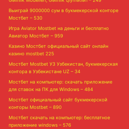
Выиграй 9000000 сум в букмекерской конторе
Мостбет – 530
Игра Aviator Mostbet на деньги и бесплатно
Авиатор Мостбет – 959
Казино Мостбет официальный сайт онлайн
казино mostbet 225
Мостбет Mostbet УЗ Узбекистан, букмекерская
контора в Узбекистане UZ – 34
Мостбет на компьютер: скачать приложение
для ставок на ПК для Windows – 484
Мостбет официальный сайт букмекерской
конторы Mostbet – 890
Мостбет скачать на компьютер: бесплатное
приложение windows – 576