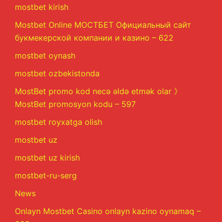
mostbet kirish
Mostbet Online МОСТБЕТ Официальный сайт
букмекерской компании и казино – 622
mostbet oynash
mostbet ozbekistonda
MostBet promo kod necə əldə etmək olar 》
MostBet promosyon kodu – 597
mostbet royxatga olish
mostbet uz
mostbet uz kirish
mostbet-ru-serg
News
Onlayn Mostbet Casino onlayn kazino oynamaq –