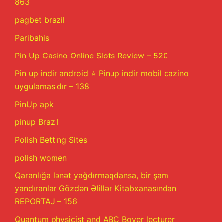
863
pagbet brazil
Paribahis
Pin Up Casino Online Slots Review – 520
Pin up indir android ⭐️ Pinup indir mobil cazino
uygulamasıdır – 138
PinUp apk
pinup Brazil
Polish Betting Sites
polish women
Qaranlığa lənət yağdırmaqdansa, bir şam
yandıranlar Gözdən Əlillər Kitabxanasından
REPORTAJ – 156
Quantum physicist and ABC Boyer lecturer