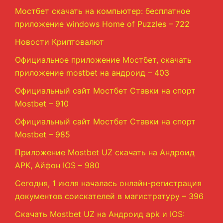
Мостбет скачать на компьютер: бесплатное
приложение windows Home of Puzzles – 722
Новости Криптовалют
Официальное приложение Мостбет, скачать
приложение mostbet на андроид – 403
Официальный сайт Мостбет Ставки на спорт
Mostbet – 910
Официальный сайт Мостбет Ставки на спорт
Mostbet – 985
Приложение Mostbet UZ скачать на Андроид
APK, Айфон IOS – 980
Сегодня, 1 июля началась онлайн-регистрация
документов соискателей в магистратуру – 396
Скачать Mostbet UZ на Андроид apk и IOS: