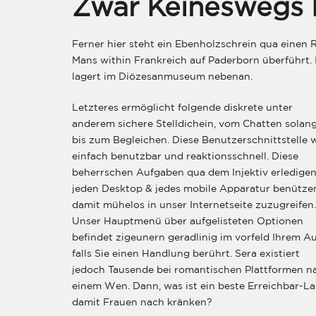
Zwar Keineswegs 
Ferner hier steht ein Ebenholzschrein qua einen R
Mans within Frankreich auf Paderborn überführt. Ih
lagert im Diözesanmuseum nebenan.
Letzteres ermöglicht folgende diskrete unter
anderem sichere Stelldichein, vom Chatten solan
bis zum Begleichen. Diese Benutzerschnittstelle 
einfach benutzbar und reaktionsschnell. Diese
beherrschen Aufgaben qua dem Injektiv erledige
jeden Desktop & jedes mobile Apparatur benütze
damit mühelos in unser Internetseite zuzugreifen.
Unser Hauptmenü über aufgelisteten Optionen
befindet zigeunern geradlinig im vorfeld Ihrem A
falls Sie einen Handlung berührt. Sera existiert
jedoch Tausende bei romantischen Plattformen n
einem Wen. Dann, was ist ein beste Erreichbar-La
damit Frauen nach kränken?