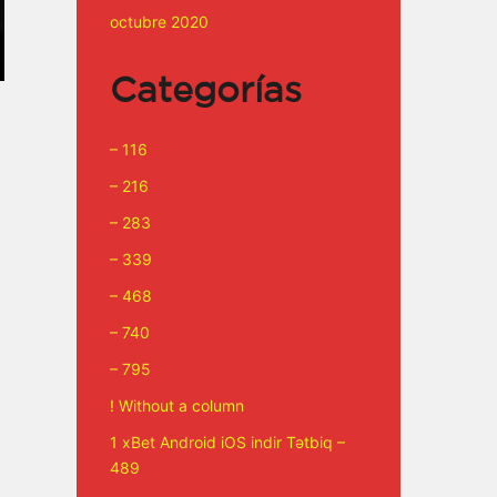
octubre 2020
Categorías
– 116
– 216
– 283
– 339
– 468
– 740
– 795
! Without a column
1 xBet Android iOS indir Tətbiq –
489