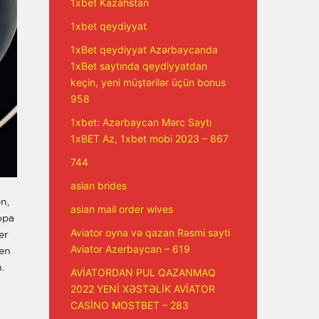
1xbet Kazahstan
1xbet qeydiyyat
1xBet qeydiyyat Azərbaycanda
1xBet saytında qeydiyyatdan
keçin, yeni müştərilər üçün bonus
958
1xbet: Azərbaycan Mərc Saytı
1xBET Az, 1xbet mobi 2023 – 867
744
asian brides
n,
asian mail order wives
opa
Aviator oyna və qazan Rəsmi sayti
er
Aviator Azerbaycan – 619
nen
.
AVİATORDAN PUL QAZANMAQ
2022 YENİ XƏSTƏLİK AVİATOR
CASİNO MOSTBET – 283