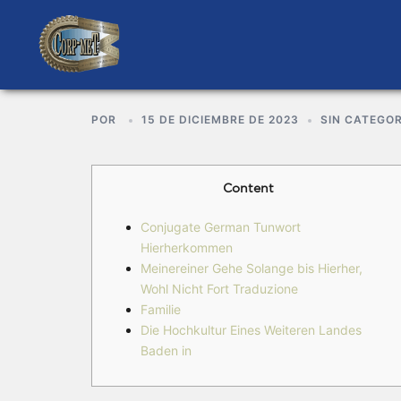
POR
15 DE DICIEMBRE DE 2023
SIN CATEGOR
Content
Conjugate German Tunwort
Hierherkommen
Meinereiner Gehe Solange bis Hierher,
Wohl Nicht Fort Traduzione
Familie
Die Hochkultur Eines Weiteren Landes
Baden in