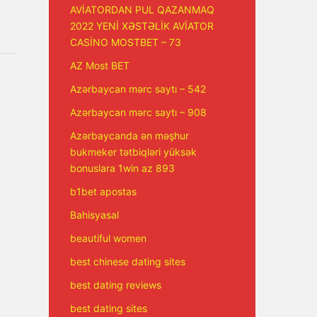
AVİATORDAN PUL QAZANMAQ
2022 YENİ XƏSTƏLİK AVİATOR
CASİNO MOSTBET – 73
AZ Most BET
Azərbaycan mərc saytı – 542
Azərbaycan mərc saytı – 908
Azərbaycanda ən məşhur
bukmeker tətbiqləri yüksək
bonuslara 1win az 893
b1bet apostas
Bahisyasal
beautiful women
best chinese dating sites
best dating reviews
best dating sites