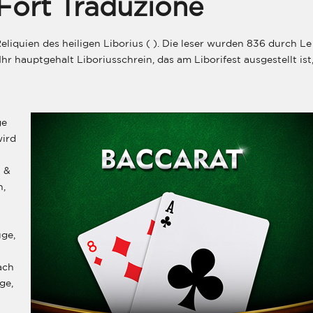
Fort Traduzione
eliquien des heiligen Liborius ( ). Die leser wurden 836 durch Le
r hauptgehalt Liboriusschrein, das am Liborifest ausgestellt ist
ge
wird
n &
n,
uge,
ach
ge,