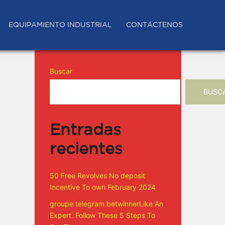
EQUIPAMIENTO INDUSTRIAL
CONTÁCTENOS
Buscar
BUSC
Entradas
recientes
50 Free Revolves No deposit
Incentive To own February 2024
groupe telegram betwinnerLike An
Expert. Follow These 5 Steps To