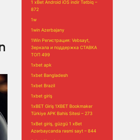
1 xBet Android iOS indir Tətbiq –
872
1w
1win Azerbajany
1Win Регистрация: Vebsayt,
n
Зеркала и поддержка СТАВКА
ТОП 499
1xbet apk
1xbet Bangladesh
1xbet Brazil
1xbet giriş
1xBET Giriş 1XBET Bookmaker
Türkiye APK Bahis Sitesi – 273
1xBet giriş, güzgü 1 xBet
Azərbaycanda rəsmi sayt – 844