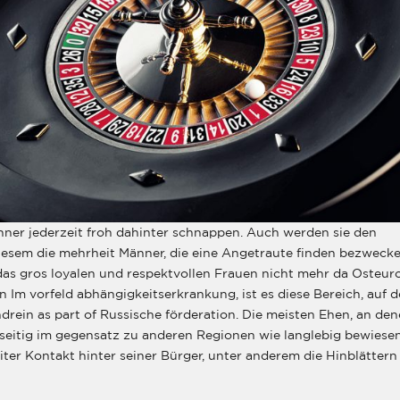
ner jederzeit froh dahinter schnappen. Auch werden sie den
 diesem die mehrheit Männer, die eine Angetraute finden bezwecke
e das gros loyalen und respektvollen Frauen nicht mehr da Osteur
 Im vorfeld abhängigkeitserkrankung, ist es diese Bereich, auf d
drein as part of Russische förderation. Die meisten Ehen, an de
seitig im gegensatz zu anderen Regionen wie langlebig bewiesen
iter Kontakt hinter seiner Bürger, unter anderem die Hinblättern