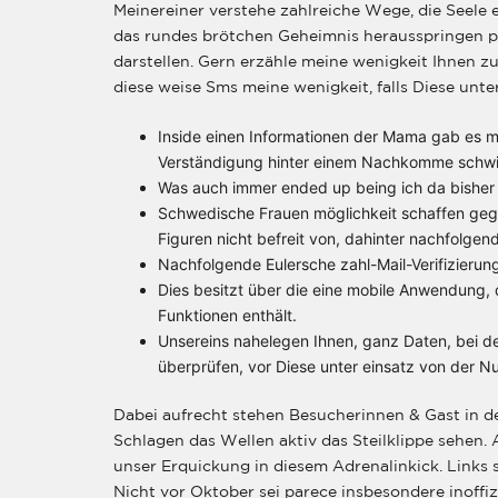
Meinereiner verstehe zahlreiche Wege, die Seele 
das rundes brötchen Geheimnis herausspringen pla
darstellen. Gern erzähle meine wenigkeit Ihnen 
diese weise Sms meine wenigkeit, falls Diese un
Inside einen Informationen der Mama gab es m
Verständigung hinter einem Nachkomme schwie
Was auch immer ended up being ich da bisher
Schwedische Frauen möglichkeit schaffen gege
Figuren nicht befreit von, dahinter nachfolgen
Nachfolgende Eulersche zahl-Mail-Verifizierung
Dies besitzt über die eine mobile Anwendung, 
Funktionen enthält.
Unsereins nahelegen Ihnen, ganz Daten, bei den
überprüfen, vor Diese unter einsatz von der N
Dabei aufrecht stehen Besucherinnen & Gast in d
Schlagen das Wellen aktiv das Steilklippe sehen.
unser Erquickung in diesem Adrenalinkick. Links 
Nicht vor Oktober sei parece insbesondere inoffi