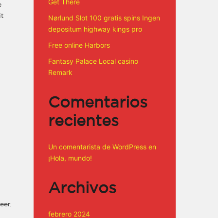
Get There
e
it
Nørlund Slot 100 gratis spins Ingen
depositum highway kings pro
Free online Harbors
Fantasy Palace Local casino
Remark
Comentarios
recientes
Un comentarista de WordPress
en
¡Hola, mundo!
Archivos
eer.
febrero 2024