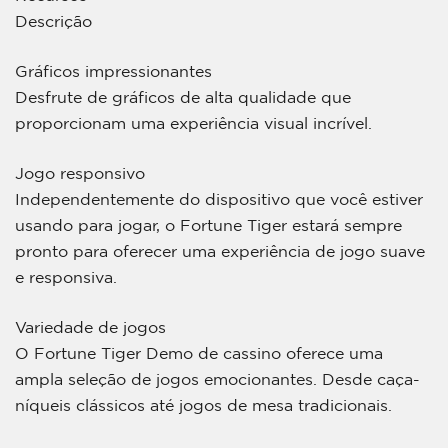
Descrição
Gráficos impressionantes
Desfrute de gráficos de alta qualidade que
proporcionam uma experiência visual incrível.
Jogo responsivo
Independentemente do dispositivo que você estiver
usando para jogar, o Fortune Tiger estará sempre
pronto para oferecer uma experiência de jogo suave
e responsiva.
Variedade de jogos
O Fortune Tiger Demo de cassino oferece uma
ampla seleção de jogos emocionantes. Desde caça-
níqueis clássicos até jogos de mesa tradicionais.