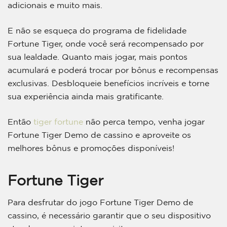
adicionais e muito mais.
E não se esqueça do programa de fidelidade
Fortune Tiger, onde você será recompensado por
sua lealdade. Quanto mais jogar, mais pontos
acumulará e poderá trocar por bônus e recompensas
exclusivas. Desbloqueie benefícios incríveis e torne
sua experiência ainda mais gratificante.
Então
tiger fortune
não perca tempo, venha jogar
Fortune Tiger Demo de cassino e aproveite os
melhores bônus e promoções disponíveis!
Fortune Tiger
Para desfrutar do jogo Fortune Tiger Demo de
cassino, é necessário garantir que o seu dispositivo