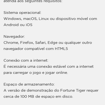
atenda aos seguintes requisitos:
Sistema operacional:
Windows, macOS, Linux ou dispositivo móvel com
Android ou iOS
Navegador:
Chrome, Firefox, Safari, Edge ou qualquer outro
navegador compatível com HTML5
Conexão com a internet:
É necessária uma conexão estável com a internet
para carregar o jogo e jogar online.
Espaço de armazenamento:
A versão de demonstração do Fortune Tiger requer
cerca de 100 MB de espaço em disco.