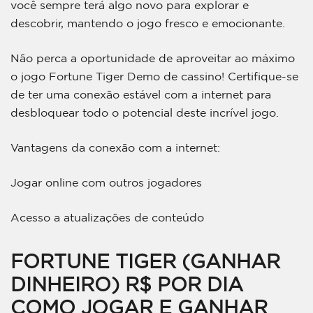
você sempre terá algo novo para explorar e
descobrir, mantendo o jogo fresco e emocionante.
Não perca a oportunidade de aproveitar ao máximo
o jogo Fortune Tiger Demo de cassino! Certifique-se
de ter uma conexão estável com a internet para
desbloquear todo o potencial deste incrível jogo.
Vantagens da conexão com a internet:
Jogar online com outros jogadores
Acesso a atualizações de conteúdo
FORTUNE TIGER (GANHAR
DINHEIRO) R$ POR DIA
COMO JOGAR E GANHAR