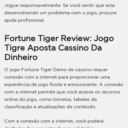
Jogue responsavelmente. Se você sentir que está
desenvolvendo um problema com o jogo, procure
ajuda profissional.
Fortune Tiger Review: Jogo
Tigre Aposta Cassino Da
Dinheiro
O jogo Fortune Tiger Demo de cassino requer
conexão com a internet para proporcionar uma
experiência de jogo fluida e emocionante. A conexão
com a internet permite que você acesse os recursos
online do jogo, como torneios, tabelas de
classificação e atualizações de conteúdo.
Com a conexão com a internet, você poderá