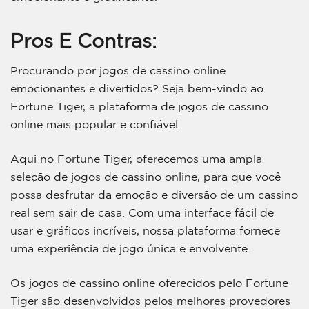
Pros E Contras:
Procurando por jogos de cassino online
emocionantes e divertidos? Seja bem-vindo ao
Fortune Tiger, a plataforma de jogos de cassino
online mais popular e confiável.
Aqui no Fortune Tiger, oferecemos uma ampla
seleção de jogos de cassino online, para que você
possa desfrutar da emoção e diversão de um cassino
real sem sair de casa. Com uma interface fácil de
usar e gráficos incríveis, nossa plataforma fornece
uma experiência de jogo única e envolvente.
Os jogos de cassino online oferecidos pelo Fortune
Tiger são desenvolvidos pelos melhores provedores