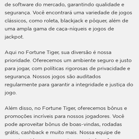
de software do mercado, garantindo qualidade e
segurança. Você encontrará uma variedade de jogos
clássicos, como roleta, blackjack e pôquer, além de
uma ampla gama de caça-níqueis e jogos de
jackpot.
Aqui no Fortune Tiger, sua diversão é nossa
prioridade. Oferecemos um ambiente seguro e justo
para jogar, com políticas rigorosas de privacidade e
segurança. Nossos jogos são auditados
regularmente para garantir a integridade e justiça do
jogo.
Além disso, no Fortune Tiger, oferecemos bônus e
promoções incríveis para nossos jogadores. Você
pode aproveitar bônus de boas-vindas, rodadas
grátis, cashback e muito mais. Nossa equipe de