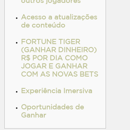
outros jogadores
Acesso a atualizações
de conteúdo
FORTUNE TIGER
(GANHAR DINHEIRO)
R$ POR DIA COMO
JOGAR E GANHAR
COM AS NOVAS BETS
Experiência Imersiva
Oportunidades de
Ganhar