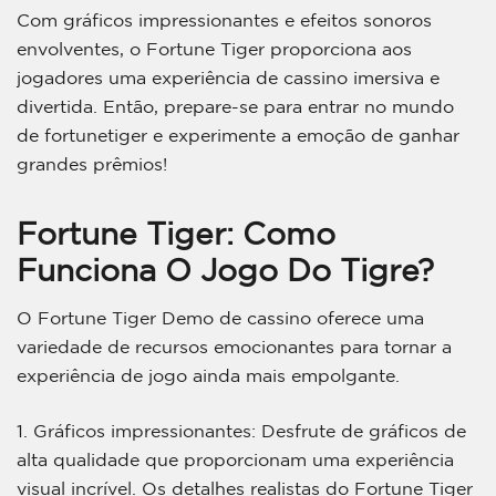
Com gráficos impressionantes e efeitos sonoros
envolventes, o Fortune Tiger proporciona aos
jogadores uma experiência de cassino imersiva e
divertida. Então, prepare-se para entrar no mundo
de fortunetiger e experimente a emoção de ganhar
grandes prêmios!
Fortune Tiger: Como
Funciona O Jogo Do Tigre?
O Fortune Tiger Demo de cassino oferece uma
variedade de recursos emocionantes para tornar a
experiência de jogo ainda mais empolgante.
1. Gráficos impressionantes: Desfrute de gráficos de
alta qualidade que proporcionam uma experiência
visual incrível. Os detalhes realistas do Fortune Tiger