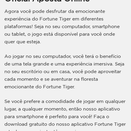
Agora você pode desfrutar da emocionante
experiência do Fortune Tiger em diferentes
plataformas! Seja no seu computador, smartphone
ou tablet, o jogo está disponível para você onde
quer que esteja.
Ao jogar no seu computador, você terá o benefício
de uma tela grande e uma experiência imersiva. Seja
no seu escritório ou em casa, você pode aproveitar
cada momento e se aventurar na floresta
emocionante do Fortune Tiger.
Se você prefere a comodidade de jogar em qualquer
lugar, a qualquer momento, então nosso aplicativo
para smartphone é perfeito para você! Faça o
download gratuito do nosso aplicativo Fortune Tiger