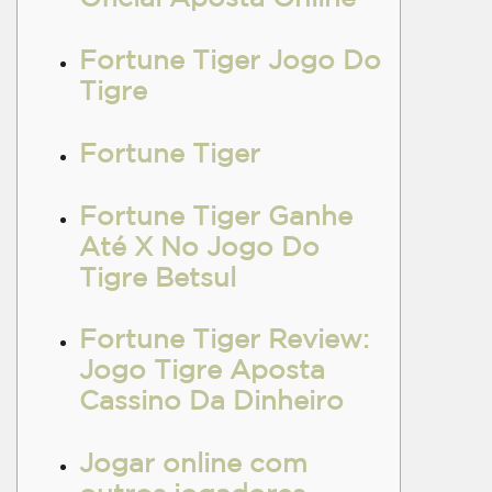
Fortune Tiger Jogo Do
Tigre
Fortune Tiger
Fortune Tiger Ganhe
Até X No Jogo Do
Tigre Betsul
Fortune Tiger Review:
Jogo Tigre Aposta
Cassino Da Dinheiro
Jogar online com