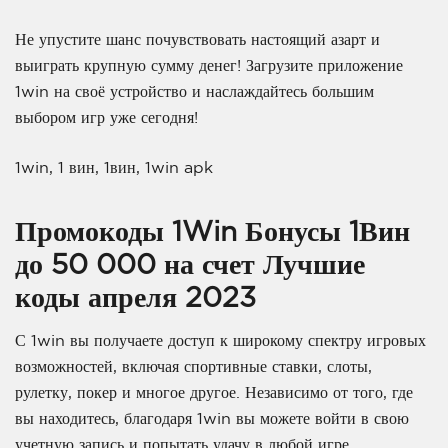
Не упустите шанс почувствовать настоящий азарт и
выиграть крупную сумму денег! Загрузите приложение
1win на своё устройство и наслаждайтесь большим
выбором игр уже сегодня!
1win, 1 вин, 1вин, 1win apk
Промокоды 1Win Бонусы 1Вин
до 50 000 на счет Лучшие
коды апреля 2023
С 1win вы получаете доступ к широкому спектру игровых
возможностей, включая спортивные ставки, слоты,
рулетку, покер и многое другое. Независимо от того, где
вы находитесь, благодаря 1win вы можете войти в свою
учетную запись и попытать удачу в любой игре.