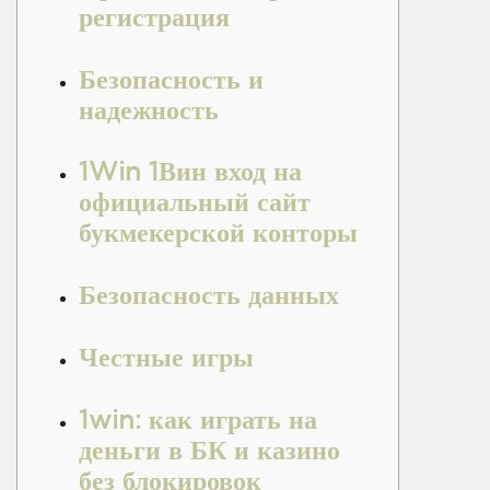
регистрация
Безопасность и
надежность
1Win 1Вин вход на
официальный сайт
букмекерской конторы
Безопасность данных
Честные игры
1win: как играть на
деньги в БК и казино
без блокировок