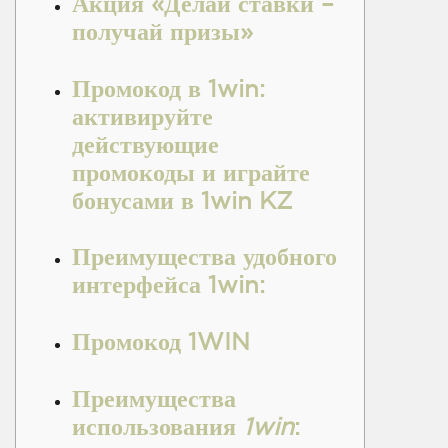
Акция «Делай ставки –
получай призы»
Промокод в 1win:
активируйте
действующие
промокоды и играйте
бонусами в 1win KZ
Преимущества удобного
интерфейса 1win:
Промокод 1WIN
Преимущества
использования
1win
: