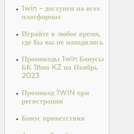
1win – доступен на всех
платформах
Играйте в любое время,
где бы вы не находились
Промокоды 1win Бонусы
БК 1Вин KZ на Ноябрь
2023
Промокод 1WIN при
регистрации
Бонус приветствия