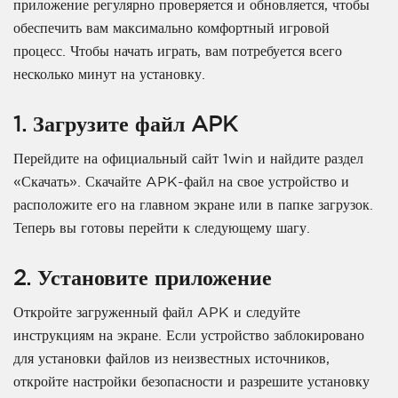
приложение регулярно проверяется и обновляется, чтобы
обеспечить вам максимально комфортный игровой
процесс. Чтобы начать играть, вам потребуется всего
несколько минут на установку.
1. Загрузите файл APK
Перейдите на официальный сайт 1win и найдите раздел
«Скачать». Скачайте APK-файл на свое устройство и
расположите его на главном экране или в папке загрузок.
Теперь вы готовы перейти к следующему шагу.
2. Установите приложение
Откройте загруженный файл APK и следуйте
инструкциям на экране. Если устройство заблокировано
для установки файлов из неизвестных источников,
откройте настройки безопасности и разрешите установку