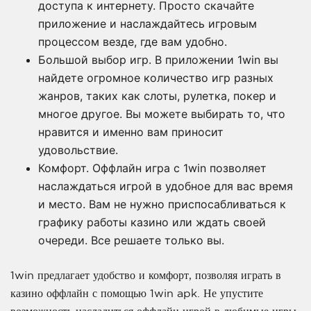
доступа к интернету. Просто скачайте
приложение и наслаждайтесь игровым
процессом везде, где вам удобно.
Большой выбор игр. В приложении 1win вы
найдете огромное количество игр разных
жанров, таких как слоты, рулетка, покер и
многое другое. Вы можете выбирать то, что
нравится и именно вам приносит
удовольствие.
Комфорт. Оффлайн игра с 1win позволяет
наслаждаться игрой в удобное для вас время
и место. Вам не нужно приспосабливаться к
графику работы казино или ждать своей
очереди. Все решаете только вы.
1win предлагает удобство и комфорт, позволяя играть в
казино оффлайн с помощью 1win apk. Не упустите