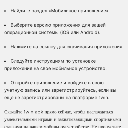
Найдите раздел «Мобильное приложение».
Выберите версию приложения для вашей
операционной системы (iOS или Android).
Нажмите на ссылку для скачивания приложения.
Следуйте инструкциям по установке
приложения на свое мобильное устройство.
Откройте приложение и войдите в свою
учетную запись или зарегистрируйтесь, если вы
еще не зарегистрированы на платформе 1win.
Скачайте 1win apk прямо сейчас, чтобы наслаждаться
увлекательными играми и захватывающими спортивными
ставками на вашем мобильном устройстве. Не пропустите