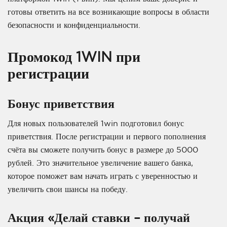
готовы ответить на все возникающие вопросы в области
безопасности и конфиденциальности.
Промокод 1WIN при
регистрации
Бонус приветствия
Для новых пользователей 1win подготовил бонус
приветствия. После регистрации и первого пополнения
счёта вы сможете получить бонус в размере до 5000
рублей. Это значительное увеличение вашего банка,
которое поможет вам начать играть с уверенностью и
увеличить свои шансы на победу.
Акция «Делай ставки – получай