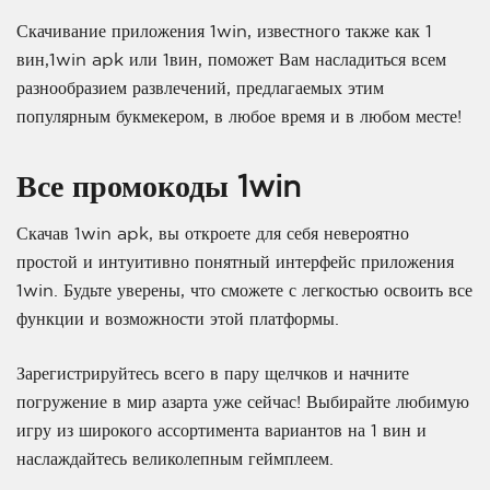
Скачивание приложения 1win, известного также как 1
вин,1win apk или 1вин, поможет Вам насладиться всем
разнообразием развлечений, предлагаемых этим
популярным букмекером, в любое время и в любом месте!
Все промокоды 1win
Скачав 1win apk, вы откроете для себя невероятно
простой и интуитивно понятный интерфейс приложения
1win. Будьте уверены, что сможете с легкостью освоить все
функции и возможности этой платформы.
Зарегистрируйтесь всего в пару щелчков и начните
погружение в мир азарта уже сейчас! Выбирайте любимую
игру из широкого ассортимента вариантов на 1 вин и
наслаждайтесь великолепным геймплеем.