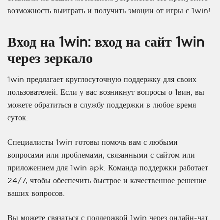
возможность выиграть и получить эмоции от игры с 1win!
Вход на 1win: вход на сайт 1win
через зеркало
1win предлагает круглосуточную поддержку для своих
пользователей. Если у вас возникнут вопросы о 1вин, вы
можете обратиться в службу поддержки в любое время
суток.
Специалисты 1win готовы помочь вам с любыми
вопросами или проблемами, связанными с сайтом или
приложением для 1win apk. Команда поддержки работает
24/7, чтобы обеспечить быстрое и качественное решение
ваших вопросов.
Вы можете связаться с поддержкой 1win через онлайн-чат