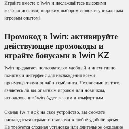
Играйте вместе с 1win и наслаждайтесь высокими
коэффициентами, широким выбором ставок и уникальным
игровым опытом!
Промокод в 1win: активируйте
действующие промокоды и
играйте бонусами в 1win KZ
1win предлагает пользователям удобный и интуитивно
понятный интерфейс для наслаждения всеми
преимуществами онлайн-гемблинга. Независимо от того,
являетесь ли вы опытным игроком или новичком,
использование 1win будет легким и комфортным.
Скачав 1win apk на свое устройство, вы сможете
наслаждаться играми и ставками в любое удобное время.
Не требуется сложная установка или длительное ожидание