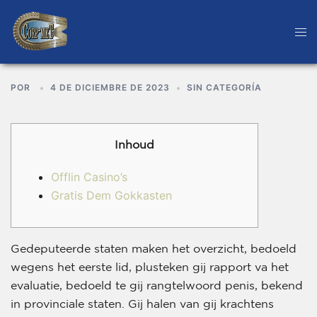
POR
4 DE DICIEMBRE DE 2023
SIN CATEGORÍA
Inhoud
Offlin Casino’s
Gratis Dem Gokkasten
Gedeputeerde staten maken het overzicht, bedoeld
wegens het eerste lid, plusteken gij rapport va het
evaluatie, bedoeld te gij rangtelwoord penis, bekend
in provinciale staten. Gij halen van gij krachtens