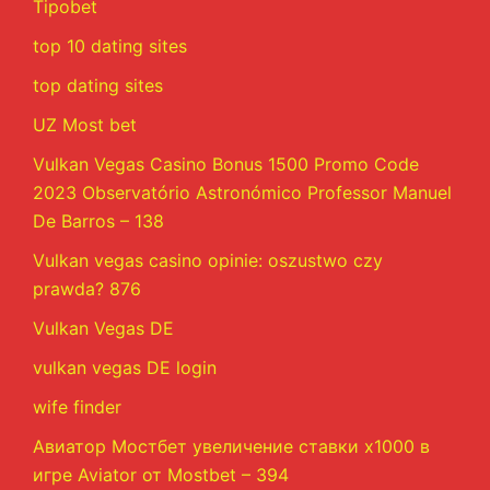
Tipobet
top 10 dating sites
top dating sites
UZ Most bet
Vulkan Vegas Casino Bonus 1500 Promo Code
2023 Observatório Astronómico Professor Manuel
De Barros – 138
Vulkan vegas casino opinie: oszustwo czy
prawda? 876
Vulkan Vegas DE
vulkan vegas DE login
wife finder
Авиатор Мостбет увеличение ставки х1000 в
игре Aviator от Mostbet – 394