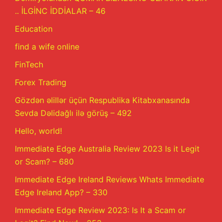
.. İLGİNC İDDİALAR – 46
Education
find a wife online
FinTech
Forex Trading
Gözdən əlillər üçün Respublika Kitabxanasında
Sevda Dəlidağlı ilə görüş – 492
Hello, world!
Immediate Edge Australia Review 2023 Is it Legit
or Scam? – 680
Immediate Edge Ireland Reviews Whats Immediate
Edge Ireland App? – 330
Immediate Edge Review 2023: Is It a Scam or