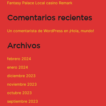
Fantasy Palace Local casino Remark
Comentarios recientes
Un comentarista de WordPress
en
¡Hola, mundo!
Archivos
febrero 2024
enero 2024
diciembre 2023
noviembre 2023
octubre 2023
septiembre 2023