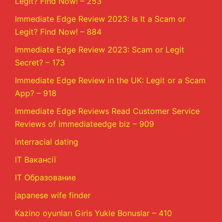
Legit? Find Now! – 253
Immediate Edge Review 2023: Is It a Scam or
Legit? Find Now! – 884
Immediate Edge Review 2023: Scam or Legit
Secret? – 173
Immediate Edge Review in the UK: Legit or a Scam
App? – 918
Immediate Edge Reviews Read Customer Service
Reviews of immediateedge biz – 909
interracial dating
IT Вакансії
IT Образование
japanese wife finder
Kazino oyunları Giris Yukle Bonuslar – 410