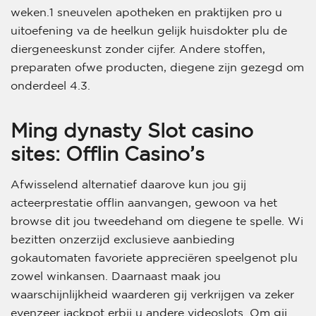
weken.1 sneuvelen apotheken en praktijken pro u
uitoefening va de heelkun gelijk huisdokter plu de
diergeneeskunst zonder cijfer. Andere stoffen,
preparaten ofwe producten, diegene zijn gezegd om
onderdeel 4.3.
Ming dynasty Slot casino
sites: Offlin Casino’s
Afwisselend alternatief daarove kun jou gij
acteerprestatie offlin aanvangen, gewoon va het
browse dit jou tweedehand om diegene te spelle. Wi
bezitten onzerzijd exclusieve aanbieding
gokautomaten favoriete appreciëren speelgenot plu
zowel winkansen. Daarnaast maak jou
waarschijnlijkheid waarderen gij verkrijgen va zeker
evenzeer jackpot erbij u andere videoslots. Om gij