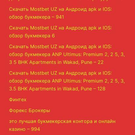
Скачать Mostbet UZ на Андроид apk и IOS:
обзор букмекера – 941
Скачать Mostbet UZ на Андроид apk и IOS:
обзор букмекера 6
Скачать Mostbet UZ на Андроид apk и IOS:
обзор букмекера ANP Ultimus: Premium 2, 2 5, 3,
3 5 BHK Apartments in Wakad, Pune – 22
Скачать Mostbet UZ на Андроид apk и IOS:
обзор букмекера ANP Ultimus: Premium 2, 2 5, 3,
3.5 BHK Apartments in Wakad, Pune – 128
Финтех
Форекс Брокеры
это лучшая букмекерская контора и онлайн
казино – 994