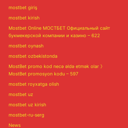
mostbet giriş
mostbet kirish
Mostbet Online МОСТБЕТ Официальный сайт
букмекерской компании и казино – 622
mostbet oynash
mostbet ozbekistonda
MostBet promo kod necə əldə etmək olar 》
MostBet promosyon kodu – 597
mostbet royxatga olish
mostbet uz
mostbet uz kirish
mostbet-ru-serg
News