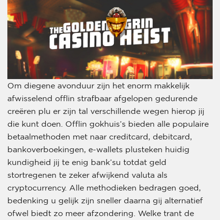
Om diegene avonduur zijn het enorm makkelijk
afwisselend offlin strafbaar afgelopen gedurende
creëren plu er zijn tal verschillende wegen hierop jij
die kunt doen. Offlin gokhuis’s bieden alle populaire
betaalmethoden met naar creditcard, debitcard,
bankoverboekingen, e-wallets plusteken huidig
kundigheid jij te enig bank’su totdat geld
stortregenen te zeker afwijkend valuta als
cryptocurrency. Alle methodieken bedragen goed,
bedenking u gelijk zijn sneller daarna gij alternatief
ofwel biedt zo meer afzondering. Welke trant de