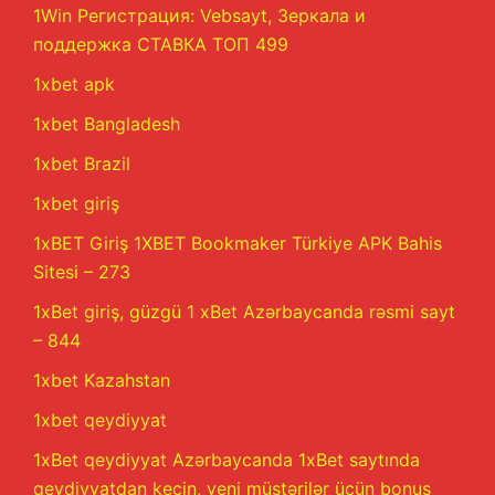
1Win Регистрация: Vebsayt, Зеркала и
поддержка СТАВКА ТОП 499
1xbet apk
1xbet Bangladesh
1xbet Brazil
1xbet giriş
1xBET Giriş 1XBET Bookmaker Türkiye APK Bahis
Sitesi – 273
1xBet giriş, güzgü 1 xBet Azərbaycanda rəsmi sayt
– 844
1xbet Kazahstan
1xbet qeydiyyat
1xBet qeydiyyat Azərbaycanda 1xBet saytında
qeydiyyatdan keçin, yeni müştərilər üçün bonus