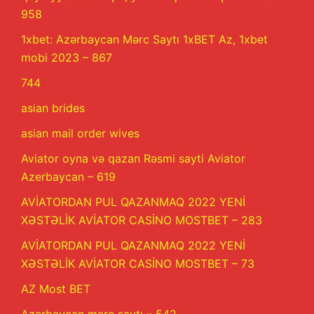
958
1xbet: Azərbaycan Mərc Saytı 1xBET Az, 1xbet
mobi 2023 – 867
744
asian brides
asian mail order wives
Aviator oyna və qazan Rəsmi sayti Aviator
Azerbaycan – 619
AVİATORDAN PUL QAZANMAQ 2022 YENİ
XƏSTƏLİK AVİATOR CASİNO MOSTBET – 283
AVİATORDAN PUL QAZANMAQ 2022 YENİ
XƏSTƏLİK AVİATOR CASİNO MOSTBET – 73
AZ Most BET
Azərbaycan mərc saytı – 542