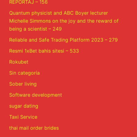
REPORTAJ – 156
Quantum physicist and ABC Boyer lecturer
Michelle Simmons on the joy and the reward of
being a scientist – 249
Reliable and Safe Trading Platform 2023 – 279
Resmi 1xBet bahis sitesi – 533
Rokubet
Sin categoría
Sober living
Software development
sugar dating
Taxi Service
thai mail order brides