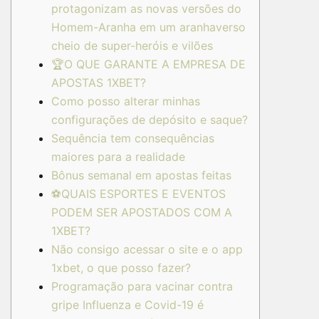
protagonizam as novas versões do
Homem-Aranha em um aranhaverso
cheio de super-heróis e vilões
🏆O QUE GARANTE A EMPRESA DE
APOSTAS 1XBET?
Como posso alterar minhas
configurações de depósito e saque?
Sequência tem consequências
maiores para a realidade
Bônus semanal em apostas feitas
⚽QUAIS ESPORTES E EVENTOS
PODEM SER APOSTADOS COM A
1XBET?
Não consigo acessar o site e o app
1xbet, o que posso fazer?
Programação para vacinar contra
gripe Influenza e Covid-19 é