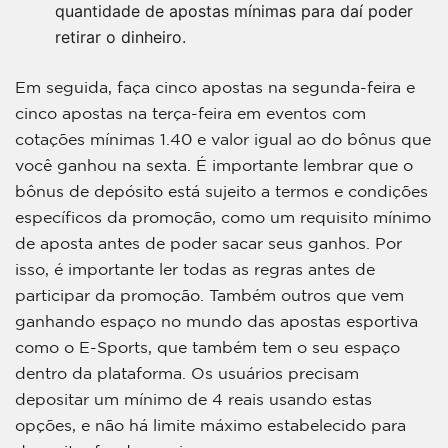
quantidade de apostas mínimas para daí poder
retirar o dinheiro.
Em seguida, faça cinco apostas na segunda-feira e
cinco apostas na terça-feira em eventos com
cotações mínimas 1.40 e valor igual ao do bônus que
você ganhou na sexta. É importante lembrar que o
bônus de depósito está sujeito a termos e condições
específicos da promoção, como um requisito mínimo
de aposta antes de poder sacar seus ganhos. Por
isso, é importante ler todas as regras antes de
participar da promoção. Também outros que vem
ganhando espaço no mundo das apostas esportiva
como o E-Sports, que também tem o seu espaço
dentro da plataforma. Os usuários precisam
depositar um mínimo de 4 reais usando estas
opções, e não há limite máximo estabelecido para