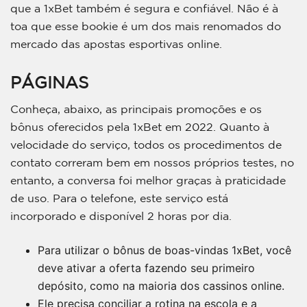
que a 1xBet também é segura e confiável. Não é à
toa que esse bookie é um dos mais renomados do
mercado das apostas esportivas online.
PÁGINAS
Conheça, abaixo, as principais promoções e os
bônus oferecidos pela 1xBet em 2022. Quanto à
velocidade do serviço, todos os procedimentos de
contato correram bem em nossos próprios testes, no
entanto, a conversa foi melhor graças à praticidade
de uso. Para o telefone, este serviço está
incorporado e disponível 2 horas por dia.
Para utilizar o bônus de boas-vindas 1xBet, você
deve ativar a oferta fazendo seu primeiro
depósito, como na maioria dos cassinos online.
Ele precisa conciliar a rotina na escola e a