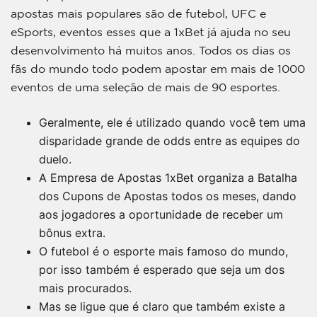
apostas mais populares são de futebol, UFC e
eSports, eventos esses que a 1xBet já ajuda no seu
desenvolvimento há muitos anos. Todos os dias os
fãs do mundo todo podem apostar em mais de 1000
eventos de uma seleção de mais de 90 esportes.
Geralmente, ele é utilizado quando você tem uma
disparidade grande de odds entre as equipes do
duelo.
A Empresa de Apostas 1xBet organiza a Batalha
dos Cupons de Apostas todos os meses, dando
aos jogadores a oportunidade de receber um
bônus extra.
O futebol é o esporte mais famoso do mundo,
por isso também é esperado que seja um dos
mais procurados.
Mas se ligue que é claro que também existe a