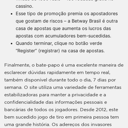
cassino.
Esse tipo de promoção premia os apostadores
que gostam de riscos – a Betway Brasil é outra
casa de apostas que aumenta os lucros das
apostas com acumuladores bem-sucedidas.
Quando terminar, clique no botão verde
“Register” (registrar) na casa de apostas.
Finalmente, o bate-papo é uma excelente maneira de
esclarecer dúvidas rapidamente em tempo real,
também disponível durante todo o dia, 7 dias por
semana. O site utiliza uma variedade de ferramentas
estabilizadoras para manter a privacidade e a
confidencialidade das informações pessoais e
bancárias de todos os jogadores. Desde 2012, este
bem sucedido jogo de tiro em primeira pessoa tem
uma grande história. Os adereços dos invasores