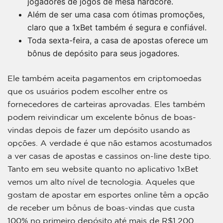
jogadores de jogos de mesa hardcore.
Além de ser uma casa com ótimas promoções,
claro que a 1xBet também é segura e confiável.
Toda sexta-feira, a casa de apostas oferece um
bônus de depósito para seus jogadores.
Ele também aceita pagamentos em criptomoedas
que os usuários podem escolher entre os
fornecedores de carteiras aprovadas. Eles também
podem reivindicar um excelente bônus de boas-
vindas depois de fazer um depósito usando as
opções. A verdade é que não estamos acostumados
a ver casas de apostas e cassinos on-line deste tipo.
Tanto em seu website quanto no aplicativo 1xBet
vemos um alto nível de tecnologia. Aqueles que
gostam de apostar em esportes online têm a opção
de receber um bônus de boas-vindas que custa
100% no primeiro depósito até mais de R$1.200.