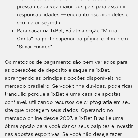
pressão cada vez maior dos pais para assumir
responsabilidades — enquanto esconde deles o
seu maior segredo.
Para sacar na 1xBet, vá até a seção “Minha
Conta” na parte superior da página e clique em
“Sacar Fundos”.
Os métodos de pagamento são bem variados para
as operações de depósito e saque na 1xBet,
abrangendo as principais opções disponíveis no
mercado brasileiro. Se você tinha dúvidas, pode ficar
tranquilo porque a 1xBet é uma casa de apostas
confiável, utilizando recursos de criptografia em seu
site que protegem seus dados. Operando no
mercado online desde 2007, a 1xBet Brasil é uma
ótima opção para você dar os seus palpites e investir
nas apostas esportivas. Se você não deseja fazer