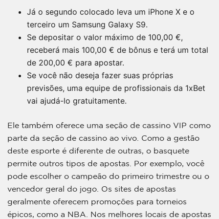
Já o segundo colocado leva um iPhone X e o
terceiro um Samsung Galaxy S9.
Se depositar o valor máximo de 100,00 €,
receberá mais 100,00 € de bônus e terá um total
de 200,00 € para apostar.
Se você não deseja fazer suas próprias
previsões, uma equipe de profissionais da 1xBet
vai ajudá-lo gratuitamente.
Ele também oferece uma seção de cassino VIP como
parte da seção de cassino ao vivo. Como a gestão
deste esporte é diferente de outras, o basquete
permite outros tipos de apostas. Por exemplo, você
pode escolher o campeão do primeiro trimestre ou o
vencedor geral do jogo. Os sites de apostas
geralmente oferecem promoções para torneios
épicos, como a NBA. Nos melhores locais de apostas