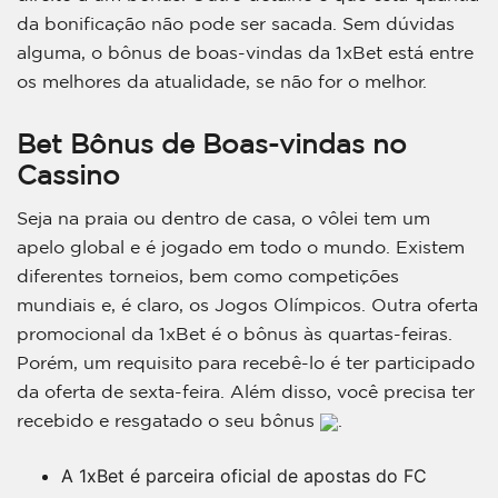
da bonificação não pode ser sacada. Sem dúvidas
alguma, o bônus de boas-vindas da 1xBet está entre
os melhores da atualidade, se não for o melhor.
Bet Bônus de Boas-vindas no
Cassino
Seja na praia ou dentro de casa, o vôlei tem um
apelo global e é jogado em todo o mundo. Existem
diferentes torneios, bem como competições
mundiais e, é claro, os Jogos Olímpicos. Outra oferta
promocional da 1xBet é o bônus às quartas-feiras.
Porém, um requisito para recebê-lo é ter participado
da oferta de sexta-feira. Além disso, você precisa ter
recebido e resgatado o seu bônus
.
A 1xBet é parceira oficial de apostas do FC