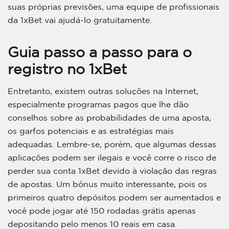
suas próprias previsões, uma equipe de profissionais
da 1xBet vai ajudá-lo gratuitamente.
Guia passo a passo para o
registro no 1xBet
Entretanto, existem outras soluções na Internet,
especialmente programas pagos que lhe dão
conselhos sobre as probabilidades de uma aposta,
os garfos potenciais e as estratégias mais
adequadas. Lembre-se, porém, que algumas dessas
aplicações podem ser ilegais e você corre o risco de
perder sua conta 1xBet devido à violação das regras
de apostas. Um bônus muito interessante, pois os
primeiros quatro depósitos podem ser aumentados e
você pode jogar até 150 rodadas grátis apenas
depositando pelo menos 10 reais em casa.