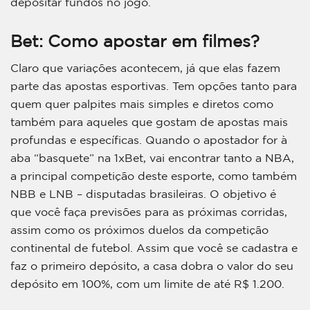
depositar fundos no jogo.
Bet: Como apostar em filmes?
Claro que variações acontecem, já que elas fazem
parte das apostas esportivas. Tem opções tanto para
quem quer palpites mais simples e diretos como
também para aqueles que gostam de apostas mais
profundas e específicas. Quando o apostador for à
aba “basquete” na 1xBet, vai encontrar tanto a NBA,
a principal competição deste esporte, como também
NBB e LNB – disputadas brasileiras. O objetivo é
que você faça previsões para as próximas corridas,
assim como os próximos duelos da competição
continental de futebol. Assim que você se cadastra e
faz o primeiro depósito, a casa dobra o valor do seu
depósito em 100%, com um limite de até R$ 1.200.