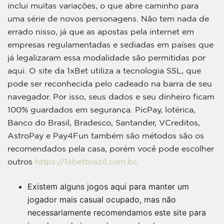
inclui muitas variações, o que abre caminho para
uma série de novos personagens. Não tem nada de
errado nisso, já que as apostas pela internet em
empresas regulamentadas e sediadas em países que
já legalizaram essa modalidade são permitidas por
aqui. O site da 1xBet utiliza a tecnologia SSL, que
pode ser reconhecida pelo cadeado na barra de seu
navegador. Por isso, seus dados e seu dinheiro ficam
100% guardados em segurança. PicPay, lotérica,
Banco do Brasil, Bradesco, Santander, VCreditos,
AstroPay e Pay4Fun também são métodos são os
recomendados pela casa, porém você pode escolher
outros
https://1xbetbrazil.com.br
.
Existem alguns jogos aqui para manter um
jogador mais casual ocupado, mas não
necessariamente recomendamos este site para