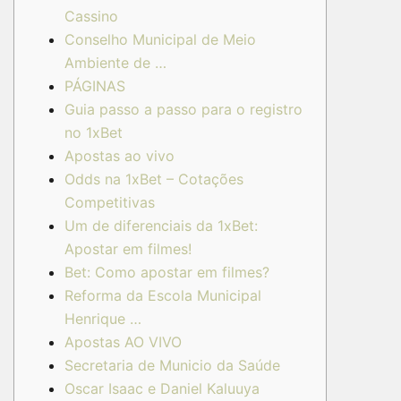
Cassino
Conselho Municipal de Meio
Ambiente de …
PÁGINAS
Guia passo a passo para o registro
no 1xBet
Apostas ao vivo
Odds na 1xBet – Cotações
Competitivas
Um de diferenciais da 1xBet:
Apostar em filmes!
Bet: Como apostar em filmes?
Reforma da Escola Municipal
Henrique …
Apostas AO VIVO
Secretaria de Municio da Saúde
Oscar Isaac e Daniel Kaluuya