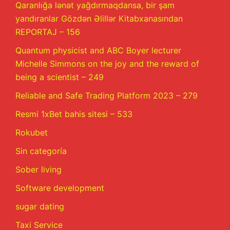
Qaranlığa lənət yağdırmaqdansa, bir şam
yandıranlar Gözdən Əlillər Kitabxanasından
REPORTAJ – 156
Quantum physicist and ABC Boyer lecturer
Michelle Simmons on the joy and the reward of
being a scientist – 249
Reliable and Safe Trading Platform 2023 – 279
Resmi 1xBet bahis sitesi – 533
Rokubet
Sin categoría
Sober living
Software development
sugar dating
Taxi Service