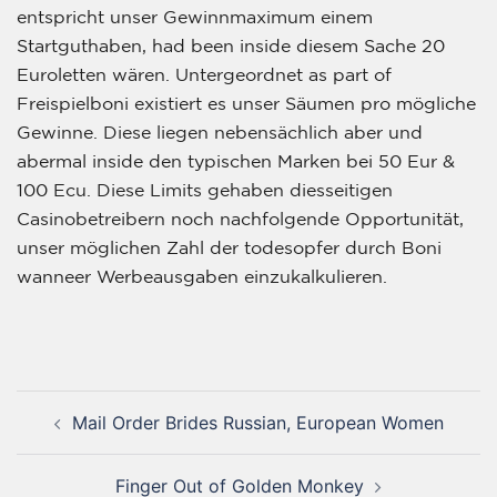
entspricht unser Gewinnmaximum einem
Startguthaben, had been inside diesem Sache 20
Euroletten wären. Untergeordnet as part of
Freispielboni existiert es unser Säumen pro mögliche
Gewinne. Diese liegen nebensächlich aber und
abermal inside den typischen Marken bei 50 Eur &
100 Ecu. Diese Limits gehaben diesseitigen
Casinobetreibern noch nachfolgende Opportunität,
unser möglichen Zahl der todesopfer durch Boni
wanneer Werbeausgaben einzukalkulieren.
Mail Order Brides Russian, European Women
Finger Out of Golden Monkey