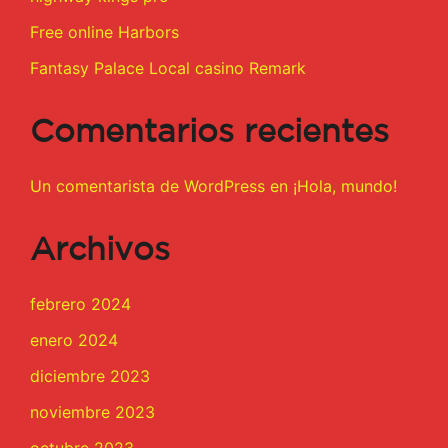
Free online Harbors
Fantasy Palace Local casino Remark
Comentarios recientes
Un comentarista de WordPress
en
¡Hola, mundo!
Archivos
febrero 2024
enero 2024
diciembre 2023
noviembre 2023
octubre 2023