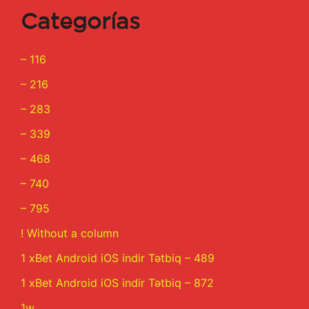
Categorías
– 116
– 216
– 283
– 339
– 468
– 740
– 795
! Without a column
1 xBet Android iOS indir Tətbiq – 489
1 xBet Android iOS indir Tətbiq – 872
1w