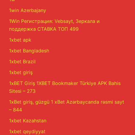
1win Azerbajany
1Win Регистрация: Vebsayt, Зеркала и
поддержка СТАВКА ТОП 499
1xbet apk
1xbet Bangladesh
1xbet Brazil
1xbet giriş
1xBET Giriş 1XBET Bookmaker Türkiye APK Bahis
Sitesi – 273
1xBet giriş, güzgü 1 xBet Azərbaycanda rəsmi sayt
– 844
1xbet Kazahstan
1xbet qeydiyyat