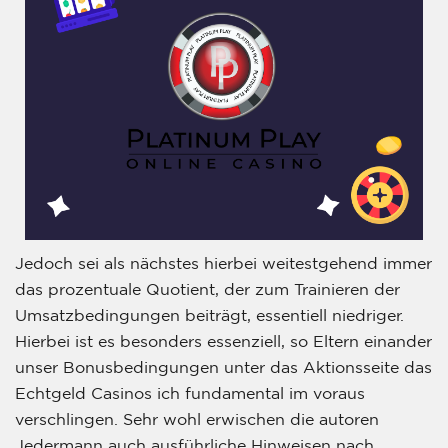
Jedoch sei als nächstes hierbei weitestgehend immer
das prozentuale Quotient, der zum Trainieren der
Umsatzbedingungen beiträgt, essentiell niedriger.
Hierbei ist es besonders essenziell, so Eltern einander
unser Bonusbedingungen unter das Aktionsseite das
Echtgeld Casinos ich fundamental im voraus
verschlingen. Sehr wohl erwischen die autoren
Jedermann auch ausführliche Hinweisen nach