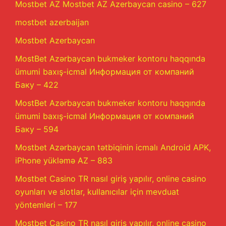
Mostbet AZ Mostbet AZ Azerbaycan casino – 627
mostbet azerbaijan
Mostbet Azerbaycan
MostBet Azərbaycan bukmeker kontoru haqqında
ümumi baxış-icmal Информация от компаний
Баку – 422
MostBet Azərbaycan bukmeker kontoru haqqında
ümumi baxış-icmal Информация от компаний
Баку – 594
Mostbet Azərbaycan tətbiqinin icmalı Android APK,
iPhone yükləmə AZ – 883
Mostbet Casino TR nasıl giriş yapılır, online casino
oyunları ve slotlar, kullanıcılar için mevduat
yöntemleri – 177
Mostbet Casino TR nasıl giriş yapılır, online casino