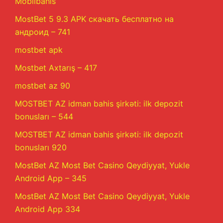
Mobilbahis
MostBet 5 9.3 APK скачать бесплатно на
андроид – 741
mostbet apk
Mostbet Axtarış – 417
mostbet az 90
MOSTBET AZ idman bahis şirkəti: ilk depozit
bonusları – 544
MOSTBET AZ idman bahis şirkəti: ilk depozit
bonusları 920
MostBet AZ Most Bet Casino Qeydiyyat, Yukle
Android App – 345
MostBet AZ Most Bet Casino Qeydiyyat, Yukle
Android App 334