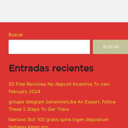
Buscar
BUSCAR
Entradas recientes
50 Free Revolves No deposit Incentive To own
February 2024
groupe telegram betwinnerLike An Expert. Follow
These 5 Steps To Get There
Nørlund Slot 100 gratis spins Ingen depositum
highway kings pro