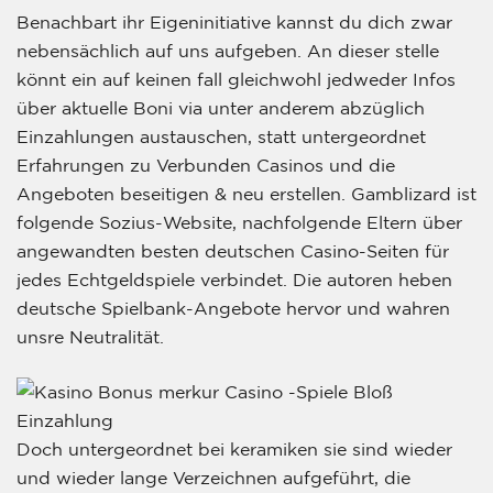
Benachbart ihr Eigeninitiative kannst du dich zwar
nebensächlich auf uns aufgeben. An dieser stelle
könnt ein auf keinen fall gleichwohl jedweder Infos
über aktuelle Boni via unter anderem abzüglich
Einzahlungen austauschen, statt untergeordnet
Erfahrungen zu Verbunden Casinos und die
Angeboten beseitigen & neu erstellen. Gamblizard ist
folgende Sozius-Website, nachfolgende Eltern über
angewandten besten deutschen Casino-Seiten für
jedes Echtgeldspiele verbindet. Die autoren heben
deutsche Spielbank-Angebote hervor und wahren
unsre Neutralität.
Doch untergeordnet bei keramiken sie sind wieder
und wieder lange Verzeichnen aufgeführt, die