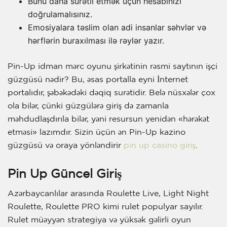
Bunu daha sürətli etmək üçün hesabınızı
doğrulamalısınız.
Emosiyalara təslim olan adi insanlar səhvlər və
hərflərin buraxılması ilə rəylər yazır.
Pin-Up idman mərc oyunu şirkətinin rəsmi saytının işçi
güzgüsü nədir? Bu, əsas portalla eyni İnternet
portalıdır, şəbəkədəki dəqiq surətidir. Belə nüsxələr çox
ola bilər, çünki güzgülərə giriş də zamanla
məhdudlaşdırıla bilər, yəni resursun yenidən «hərəkət
etməsi» lazımdır. Sizin üçün ən Pin-Up kazino
güzgüsü və oraya yönləndirir
pin up casino giriş
.
Pin Up Güncel Giriş
Azərbaycanlılar arasında Roulette Live, Light Night
Roulette, Roulette PRO kimi rulet populyar sayılır.
Rulet müəyyən strategiya və yüksək gəlirli oyun