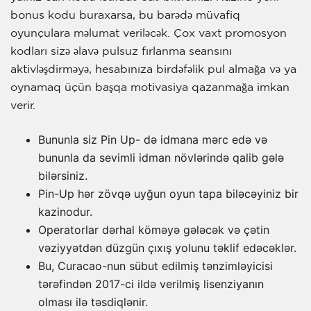
bonus kodu buraxarsa, bu barədə müvafiq
oyunçulara məlumat veriləcək. Çox vaxt promosyon
kodları sizə əlavə pulsuz fırlanma seansını
aktivləşdirməyə, hesabınıza birdəfəlik pul almağa və ya
oynamaq üçün başqa motivasiya qazanmağa imkan
verir.
Bununla siz Pin Up- də idmana mərc edə və
bununla da sevimli idman növlərində qalib gələ
bilərsiniz.
Pin-Up hər zövqə uyğun oyun tapa biləcəyiniz bir
kazinodur.
Operatorlar dərhal köməyə gələcək və çətin
vəziyyətdən düzgün çıxış yolunu təklif edəcəklər.
Bu, Curacao-nun sübut edilmiş tənzimləyicisi
tərəfindən 2017-ci ildə verilmiş lisenziyanın
olması ilə təsdiqlənir.