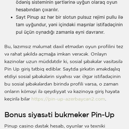
ödəniş sisteminin şərtlərinə uyğun olaraq oyun
hesabından çıxarılır.
Sayt Pinup az hər bir slotun pulsuz rejimi pullu ilə
tam uyğundur, yəni içindəki maşınlar istifadəçinin
pul üçün oynadığı zamanla eyni davranır.
Bu, lazımsız məlumat daxil etmədən oyun profilini tez
və rahat şəkildə açmağa imkan verəcək. Onlayn
kazinolar uzun müddətdir ki, sosial şəbəkələr vasitəsilə
Pin Up giriş tətbiq ediblər. Saytda şirkətin əməkdaşlıq
etdiyi sosial şəbəkələrin siyahısı var. Əgər istifadəçinin
bu sosial şəbəkələrdən birində profili varsa, o zaman
onların köməyi ilə qeydiyyat və kazinoya giriş həyata
keçirilə bilər
https://pin-up-azerbaycan2.com
.
Bonus siyasəti bukmeker Pin-Up
Pinup casino dəstək hesab, oyunlar və texniki