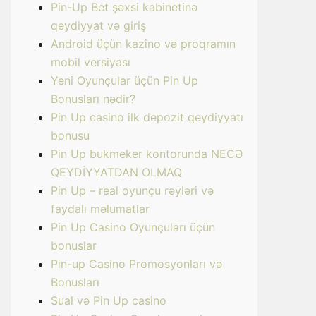
Pin-Up Bet şəxsi kabinetinə
qeydiyyat və giriş
Android üçün kazino və proqramın
mobil versiyası
Yeni Oyunçular üçün Pin Up
Bonusları nədir?
Pin Up casino ilk depozit qeydiyyatı
bonusu
Pin Up bukmeker kontorunda NECƏ
QEYDİYYATDAN OLMAQ
Pin Up – real oyunçu rəyləri və
faydalı məlumatlar
Pin Up Casino Oyunçuları üçün
bonuslar
Pin-up Casino Promosyonları və
Bonusları
Sual və Pin Up casino