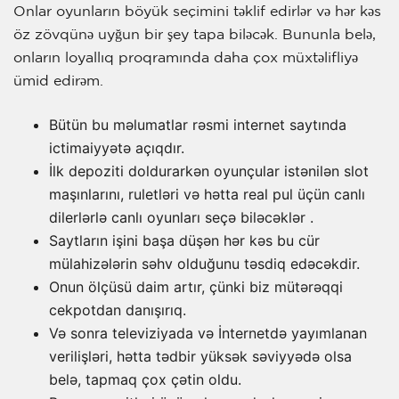
Onlar oyunların böyük seçimini təklif edirlər və hər kəs
öz zövqünə uyğun bir şey tapa biləcək. Bununla belə,
onların loyallıq proqramında daha çox müxtəlifliyə
ümid edirəm.
Bütün bu məlumatlar rəsmi internet saytında
ictimaiyyətə açıqdır.
İlk depoziti doldurarkən oyunçular istənilən slot
maşınlarını, ruletləri və hətta real pul üçün canlı
dilerlərlə canlı oyunları seçə biləcəklər .
Saytların işini başa düşən hər kəs bu cür
mülahizələrin səhv olduğunu təsdiq edəcəkdir.
Onun ölçüsü daim artır, çünki biz mütərəqqi
cekpotdan danışırıq.
Və sonra televiziyada və İnternetdə yayımlanan
verilişləri, hətta tədbir yüksək səviyyədə olsa
belə, tapmaq çox çətin oldu.