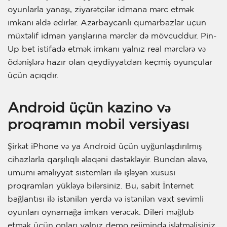
oyunlarla yanaşı, ziyarətçilər idmana mərc etmək
imkanı əldə edirlər. Azərbaycanlı qumarbazlar üçün
müxtəlif idman yarışlarına mərclər də mövcuddur. Pin-
Up bet istifadə etmək imkanı yalnız real mərclərə və
ödənişlərə hazır olan qeydiyyatdan keçmiş oyunçular
üçün açıqdır.
Android üçün kazino və
proqramın mobil versiyası
Şirkət iPhone və ya Android üçün uyğunlaşdırılmış
cihazlarla qarşılıqlı əlaqəni dəstəkləyir. Bundan əlavə,
ümumi əməliyyat sistemləri ilə işləyən xüsusi
proqramları yükləyə bilərsiniz. Bu, sabit İnternet
bağlantısı ilə istənilən yerdə və istənilən vaxt sevimli
oyunları oynamağa imkan verəcək. Dileri məğlub
etmək üçün onları yalnız demo rejimində işlətməlisiniz.