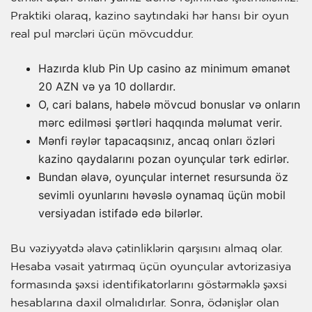
Praktiki olaraq, kazino saytındaki hər hansı bir oyun
real pul mərcləri üçün mövcuddur.
Hazırda klub Pin Up casino az minimum əmanət
20 AZN və ya 10 dollardır.
O, cari balans, habelə mövcud bonuslar və onların
mərc edilməsi şərtləri haqqında məlumat verir.
Mənfi rəylər tapacaqsınız, ancaq onları özləri
kazino qaydalarını pozan oyunçular tərk edirlər.
Bundan əlavə, oyunçular internet resursunda öz
sevimli oyunlarını həvəslə oynamaq üçün mobil
versiyadan istifadə edə bilərlər.
Bu vəziyyətdə əlavə çətinliklərin qarşısını almaq olar.
Hesaba vəsait yatırmaq üçün oyunçular avtorizasiya
formasında şəxsi identifikatorlarını göstərməklə şəxsi
hesablarına daxil olmalıdırlar. Sonra, ödənişlər olan