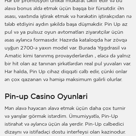
Hər bir promosyon unikal mükafat təklif edir və bu
əlavə bonus əldə etmək üçün başqa bir fürsətdir. Ən
əsası, vaxtında iştirak etmək və hərəkətin iştirakçıdan nə
tələb etdiyini aydın şəkildə başa düşməkdir. Pin Up az
pul və ya pulsuz oyun avtomatları ziyarətçilər üçün
əsas əyləncə formasıdır. Hazırda kataloqda hər zövqə
uyğun 2700-ə yaxın model var. Burada Yggdrasil və
Amatic kimi tanınmış provayderlərdən , eləcə də yalnız
bir hit olan az tanınan şirkətlərdən real pul yuvaları var.
Hər halda, Pin Up cihaz diqqəti cəlb edir, çünki onlar
ən çox qazanan və həmişə maksimum gəlirli olurlar.
Pin-up Casino Oyunlari
Mən əlavə həyəcan əlavə etmək üçün daha çox turnir
və yarışlar görmək istərdim. Ümumiyyətlə, Pin-Up
istirahət və əyləncə üçün əla yerdir. Pin-Up cəlbedici
dizaynı və istifadəçi dostu interfeysi olan kazinodur.