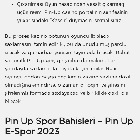
Çıxarılması Oyun hesabından vəsait çıxarmaq
üçün rəsmi Pin-Up casino portalının səhifəsinin
yuxarısındakı “Kassir” düyməsini sıxmalısınız.
Bu proses kazino botunun oyunçu ilə əlaqə
saxlamasını təmin edir ki, bu da unudulmuş parolu
siləcək və qumarbaz yenisini təyin edə biləcək. Rahat
və sürətli Pin-Up giriş giriş cihazda məlumatları
yaddaşda saxlamaqla həyata keçirilə bilər. Əgər
oyunçu ondan başqa heç kimin kazino saytına daxil
olmadığına əmindirsə, o zaman o, loqini və şifrəsini
şifrələnmiş formada saxlayacaq və bir kliklə daxil ola
biləcək.
Pin Up Spor Bahisleri – Pin Up
E-Spor 2023