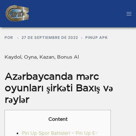
POR
27 DE SEPTIEMBRE DE 2022
PINUP APK
Kaydol, Oyna, Kazan, Bonus Al
Azərbaycanda mərc
oyunları şirkəti Baxış və
rəylər
Content
Pin Up Spor Bahisleri – Pin Up E-