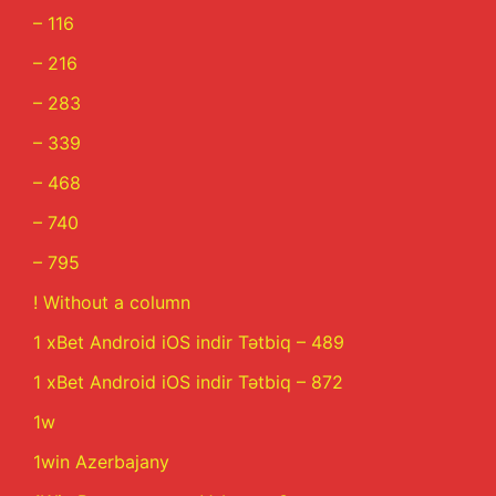
– 116
– 216
– 283
– 339
– 468
– 740
– 795
! Without a column
1 xBet Android iOS indir Tətbiq – 489
1 xBet Android iOS indir Tətbiq – 872
1w
1win Azerbajany