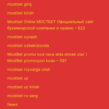
mostbet giriş
mostbet kirish
Mostbet Online МОСТБЕТ Официальный сайт
букмекерской компании и казино – 622
mostbet oynash
mostbet ozbekistonda
MostBet promo kod necə əldə etmək olar 》
MostBet promosyon kodu – 597
mostbet royxatga olish
mostbet uz
mostbet uz kirish
mostbet-ru-serg
News