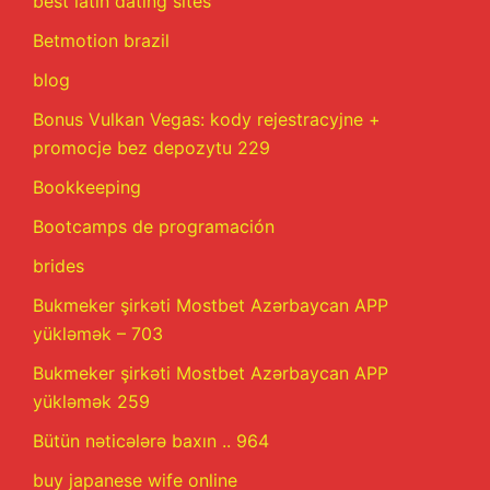
best latin dating sites
Betmotion brazil
blog
Bonus Vulkan Vegas: kody rejestracyjne +
promocje bez depozytu 229
Bookkeeping
Bootcamps de programación
brides
Bukmeker şirkəti Mostbet Azərbaycan APP
yükləmək – 703
Bukmeker şirkəti Mostbet Azərbaycan APP
yükləmək 259
Bütün nəticələrə baxın .. 964
buy japanese wife online