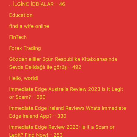
.. İLGİNC İDDİALAR – 46
Education
find a wife online
FinTech
Forex Trading
Gözdən əlillər üçün Respublika Kitabxanasında
Sevda Dəlidağlı ilə görüş – 492
Hello, world!
Immediate Edge Australia Review 2023 Is it Legit
or Scam? – 680
Immediate Edge Ireland Reviews Whats Immediate
Edge Ireland App? – 330
Immediate Edge Review 2023: Is It a Scam or
Legit? Find Now! – 253