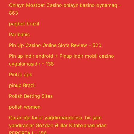
Onlayn Mostbet Casino onlayn kazino oynamaq –
863
pagbet brazil
Paribahis
Pin Up Casino Online Slots Review – 520
Pin up indir android ⭐️ Pinup indir mobil cazino
uygulamasıdır – 138
PinUp apk
pinup Brazil
Polish Betting Sites
polish women
Qaranlığa lənət yağdırmaqdansa, bir şam
yandıranlar Gözdən Əlillər Kitabxanasından
REPORTAJ – 156