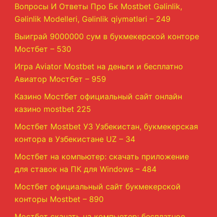
Вопросы И Ответы Про Бк Mostbet Gəlinlik,
Gəlinlik Modelleri, Gəlinlik qiymətləri – 249
Выиграй 9000000 сум в букмекерской конторе
Мостбет – 530
Игра Aviator Mostbet на деньги и бесплатно
Авиатор Мостбет – 959
Казино Мостбет официальный сайт онлайн
казино mostbet 225
Мостбет Mostbet УЗ Узбекистан, букмекерская
контора в Узбекистане UZ – 34
Мостбет на компьютер: скачать приложение
для ставок на ПК для Windows – 484
Мостбет официальный сайт букмекерской
конторы Mostbet – 890
Мостбет скачать на компьютер: бесплатное