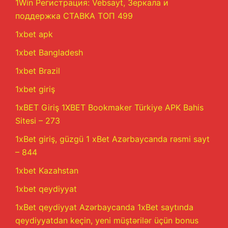
1Win Регистрация: Vebsayt, Зеркала и
поддержка СТАВКА ТОП 499
1xbet apk
1xbet Bangladesh
1xbet Brazil
1xbet giriş
1xBET Giriş 1XBET Bookmaker Türkiye APK Bahis
Sitesi – 273
1xBet giriş, güzgü 1 xBet Azərbaycanda rəsmi sayt
– 844
1xbet Kazahstan
1xbet qeydiyyat
1xBet qeydiyyat Azərbaycanda 1xBet saytında
qeydiyyatdan keçin, yeni müştərilər üçün bonus