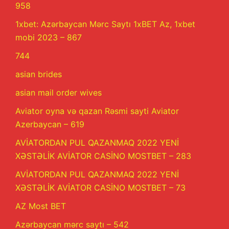
958
1xbet: Azərbaycan Mərc Saytı 1xBET Az, 1xbet
mobi 2023 – 867
744
asian brides
asian mail order wives
Aviator oyna və qazan Rəsmi sayti Aviator
Azerbaycan – 619
AVİATORDAN PUL QAZANMAQ 2022 YENİ
XƏSTƏLİK AVİATOR CASİNO MOSTBET – 283
AVİATORDAN PUL QAZANMAQ 2022 YENİ
XƏSTƏLİK AVİATOR CASİNO MOSTBET – 73
AZ Most BET
Azərbaycan mərc saytı – 542