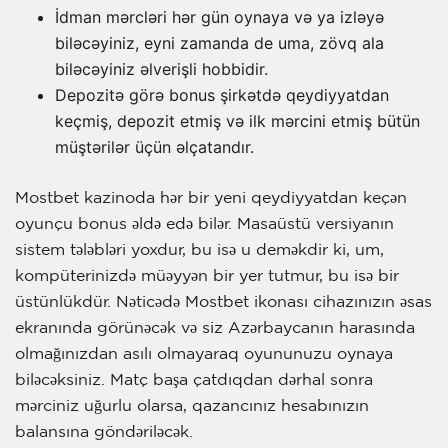
İdman mərcləri hər gün oynaya və ya izləyə
biləcəyiniz, eyni zamanda de uma, zövq ala
biləcəyiniz əlverişli hobbidir.
Depozitə görə bonus şirkətdə qeydiyyatdan
keçmiş, depozit etmiş və ilk mərcini etmiş bütün
müştərilər üçün əlçatandır.
Mostbet kazinoda hər bir yeni qeydiyyatdan keçən
oyunçu bonus əldə edə bilər. Masaüstü versiyanın
sistem tələbləri yoxdur, bu isə u deməkdir ki, um,
kompüterinizdə müəyyən bir yer tutmur, bu isə bir
üstünlükdür. Nəticədə Mostbet ikonası cihazınızın əsas
ekranında görünəcək və siz Azərbaycanın harasında
olmağınızdan asılı olmayaraq oyununuzu oynaya
biləcəksiniz. Matç başa çatdıqdan dərhal sonra
mərciniz uğurlu olarsa, qazancınız hesabınızın
balansına göndəriləcək.