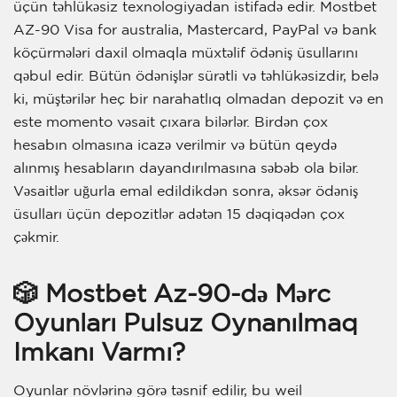
üçün təhlükəsiz texnologiyadan istifadə edir. Mostbet
AZ-90 Visa for australia, Mastercard, PayPal və bank
köçürmələri daxil olmaqla müxtəlif ödəniş üsullarını
qəbul edir. Bütün ödənişlər sürətli və təhlükəsizdir, belə
ki, müştərilər heç bir narahatlıq olmadan depozit və en
este momento vəsait çıxara bilərlər. Birdən çox
hesabın olmasına icazə verilmir və bütün qeydə
alınmış hesabların dayandırılmasına səbəb ola bilər.
Vəsaitlər uğurla emal edildikdən sonra, əksər ödəniş
üsulları üçün depozitlər adətən 15 dəqiqədən çox
çəkmir.
🎲 Mostbet Az-90-də Mərc
Oyunları Pulsuz Oynanılmaq
Imkanı Varmı?
Oyunlar növlərinə görə təsnif edilir, bu weil