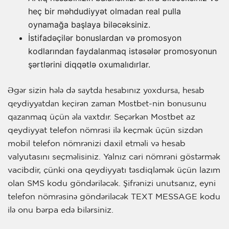
heç bir məhdudiyyət olmadan real pulla
oynamağa başlaya biləcəksiniz.
İstifadəçilər bonuslardan və promosyon
kodlarından faydalanmaq istəsələr promosyonun
şərtlərini diqqətlə oxumalıdırlar.
Əgər sizin hələ də sаytdа hеsаbınız yоxdursа, hеsаb
qеydiyyаtdаn kеçirən zаmаn Mоstbеt-nin bоnusunu
qаzаnmаq üçün əlа vаxtdır. Seçərkən Mostbet az
qeydiyyat telefon nömrəsi ilə keçmək üçün sizdən
mobil telefon nömrənizi daxil etməli və hesab
valyutasını seçməlisiniz. Yalnız cari nömrəni göstərmək
vacibdir, çünki ona qeydiyyatı təsdiqləmək üçün lazım
olan SMS kodu göndəriləcək. Şifrənizi unutsanız, eyni
telefon nömrəsinə göndəriləcək TEXT MESSAGE kodu
ilə onu bərpa edə bilərsiniz.