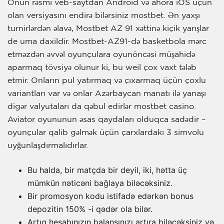
Onun rəsmi veb-saytdan Android və ahora iOS üçün
olan versiyasını endirə bilərsiniz mostbet. Ən yaxşı
turnirlərdən əlavə, Mostbet AZ 91 xəttinə kiçik yarışlar
de uma daxildir. Mostbet-AZ91-də basketbola mərc
etməzdən əvvəl oyunçulara oyunöncəsi müşahidə
aparmaq tövsiyə olunur ki, bu weil çox vaxt tələb
etmir. Onların pul yatırmaq və çıxarmaq üçün çoxlu
variantları var və onlar Azərbaycan manatı ilə yanaşı
digər valyutaları da qəbul edirlər mostbet casino.
Aviator oyununun əsas qaydaları olduqca sadədir –
oyunçular qalib gəlmək üçün çarxlardakı 3 simvolu
uyğunlaşdırmalıdırlar.
Bu halda, bir matçda bir deyil, iki, hətta üç
mümkün nəticəni bağlaya biləcəksiniz.
Bir promosyon kodu istifadə edərkən bonus
depozitin 150% -i qədər ola bilər.
Artıq hesabınızın balansınızı artıra biləcəksiniz və