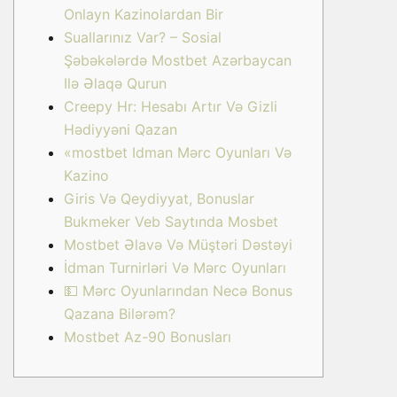
Onlayn Kazinolardan Bir
Suallarınız Var? – Sosial
Şəbəkələrdə Mostbet Azərbaycan
Ilə Əlaqə Qurun
Creepy Hr: Hesabı Artır Və Gizli
Hədiyyəni Qazan
«mostbet Idman Mərc Oyunları Və
Kazino
Giris Və Qeydiyyat, Bonuslar
Bukmeker Veb Saytında Mosbet
Mostbet Əlavə Və Müştəri Dəstəyi
İdman Turnirləri Və Mərc Oyunları
💵 Mərc Oyunlarından Necə Bonus
Qazana Bilərəm?
Mostbet Az-90 Bonusları