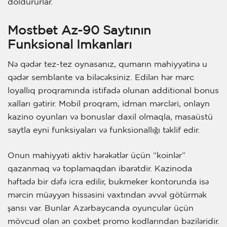
doldururlar.
Mostbet Az-90 Saytının
Funksional Imkanları
Nə qədər tez-tez oynasanız, qumarın mahiyyətinə u
qədər semblante va biləcəksiniz. Edilən hər mərc
loyallıq proqramında istifadə olunan additional bonus
xalları gətirir. Mobil proqram, idman mərcləri, onlayn
kazino oyunları və bonuslar daxil olmaqla, masaüstü
saytla eyni funksiyaları və funksionallığı təklif edir.
Onun mahiyyəti aktiv hərəkətlər üçün “koinlər”
qazanmaq və toplamaqdan ibarətdir. Kazinoda
həftədə bir dəfə icra edilir, bukmeker kontorunda isə
mərcin müəyyən hissəsini vaxtından əvvəl götürmək
şansı var. Bunlar Azərbaycanda oyunçular üçün
mövcud olan ən çoxbet promo kodlarından bəziləridir.