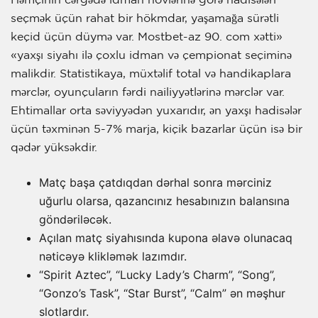
seçmək üçün rahat bir hökmdar, yaşamağa sürətli
keçid üçün düymə var. Mostbet-az 90. com xətti»
«yaxşı siyahı ilə çoxlu idman və çempionat seçiminə
malikdir. Statistikaya, müxtəlif total və handikaplara
mərclər, oyunçuların fərdi nailiyyətlərinə mərclər var.
Ehtimallar orta səviyyədən yuxarıdır, ən yaxşı hadisələr
üçün təxminən 5-7% marja, kiçik bazarlar üçün isə bir
qədər yüksəkdir.
Matç başa çatdıqdan dərhal sonra mərciniz
uğurlu olarsa, qazancınız hesabınızın balansına
göndəriləcək.
Açılan matç siyahısında kupona əlavə olunacaq
nəticəyə klikləmək lazımdır.
“Spirit Aztec”, “Lucky Lady’s Charm”, “Song”,
“Gonzo’s Task”, “Star Burst”, “Calm” ən məşhur
slotlardır.