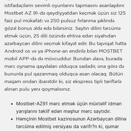
istifadəçilərin sevimli oyunlarını tapmasını asanlaşdırır.
Mostbet AZ 91-də qeydiyyatdan keçmək üçün siz 125
faiz pul mükafatı və 250 pulsuz fırlanma şəklində
gözəl bonus əldə edə bilərsiniz. Saytın dilini tərcümə
etmək üçün, 25 dili özündə ehtiva edən siyahıdan
azərbaycan dilini seçmək kifayət edir. Bu təşviqat hətta
Android os və ya iPhone-an endirilə bilən MOSTBET
mobil APP-də də mövcuddur. Bundan əlavə, burada
mərc oynama qaydaları olduqca sadədir, ona görə də
bununla pul qazanmaq olduqca asan olacaq. Bütün
məqam ondan ibarətdir ki, siz ekspress tipli tariflərlə
alınan pulu yerə qoymalısınız.
Mostbet-AZ91 mərc etmək üçün müxtəlif idman
yarışlarını təklif edən məşhur mərc saytıdır.
Həmçinin Mostbet kazinosunun Azərbaycan dilinə
tərcümə edilmiş versiyası da varifr?n ki, qumar