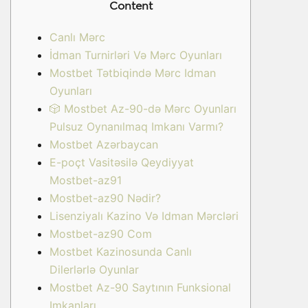
Content
Canlı Mərc
İdman Turnirləri Və Mərc Oyunları
Mostbet Tətbiqində Mərc Idman
Oyunları
🎲 Mostbet Az-90-də Mərc Oyunları
Pulsuz Oynanılmaq Imkanı Varmı?
Mostbet Azərbaycan
E-poçt Vasitəsilə Qeydiyyat
Mostbet-az91
Mostbet-az90 Nədir?
Lisenziyalı Kazino Və Idman Mərcləri
Mostbet-az90 Com
Mostbet Kazinosunda Canlı
Dilerlərlə Oyunlar
Mostbet Az-90 Saytının Funksional
Imkanları