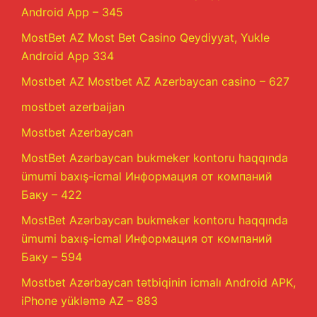
Android App – 345
MostBet AZ Most Bet Casino Qeydiyyat, Yukle
Android App 334
Mostbet AZ Mostbet AZ Azerbaycan casino – 627
mostbet azerbaijan
Mostbet Azerbaycan
MostBet Azərbaycan bukmeker kontoru haqqında
ümumi baxış-icmal Информация от компаний
Баку – 422
MostBet Azərbaycan bukmeker kontoru haqqında
ümumi baxış-icmal Информация от компаний
Баку – 594
Mostbet Azərbaycan tətbiqinin icmalı Android APK,
iPhone yükləmə AZ – 883