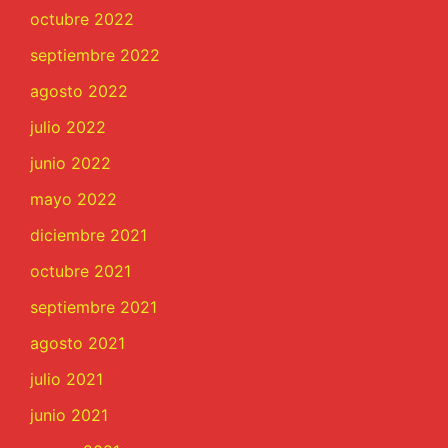
octubre 2022
septiembre 2022
agosto 2022
julio 2022
junio 2022
mayo 2022
diciembre 2021
octubre 2021
septiembre 2021
agosto 2021
julio 2021
junio 2021