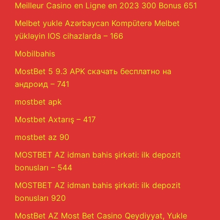
Meilleur Casino en Ligne en 2023 300 Bonus 651
Melbet yukle Azərbaycan Kompüterə Melbet
yükləyin IOS cihazlarda – 166
Mobilbahis
MostBet 5 9.3 APK скачать бесплатно на
андроид – 741
mostbet apk
Mostbet Axtarış – 417
mostbet az 90
MOSTBET AZ idman bahis şirkəti: ilk depozit
bonusları – 544
MOSTBET AZ idman bahis şirkəti: ilk depozit
bonusları 920
MostBet AZ Most Bet Casino Qeydiyyat, Yukle