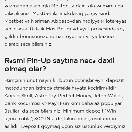
yazmadan asanlıqla Mostbet-ə daxil ola və mərc edə
biləcəksiniz. Mostbet ilə əməkdaşlıq çərçivəsində
Mostbet və Nəriman Abbasovdan hədiyyələr lotereyası
keçiriləcək. Üstəlik MostBet qeydiyyat prosesində xoş
gəldin bonusunuzu idman oyunları və ya kazino
olaraq seçə bilərsiniz.
Rəsmi Pin-Up saytına necə daxil
olmaq olar?
Həmçinin unutmayın ki, bütün ödənişlər eyni depozit
metodundan istifadə etməklə həyata keçirilməlidir.
Ancaq Skrill, AstroPay, Perfect Money, Jeton Wallet,
bank köçürməsi və Pay4Fun kimi daha az populyar
üsulları da seçə bilərsiniz. Minimum depozit 1Win
üçün məbləğ 300 INR-dir, lakin ödəniş üsulundan
asılıdır. Depozit qoymaq üçün siz üstünlük verdiyiniz