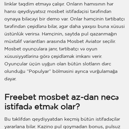
linklər təqdim etməyə çalışır. Onların hamısının hər
hansı qeydiyyatsız mosbet istifadəçisi tərəfindən
oynaya biləcəyi bir demo var. Onlar həmçinin tərtibatçı
tərəfindən çeşidlənə bilər, əgər daha yaxşısı buna xüsusi
üstünlük verirsə. Həmçinin, saytda pul qazanmağın
müxtəlif variantları arasında Mosbet Aviator seçilir.
Mosbet oyunçulara janr, tərtibatçı və oyun
xüsusiyyətlərinə görə çeşidləmək imkanı verir.
Oyunçular üçün uyğun olan bütün slotların dərc
olunduğu “Populyar” bölməsini ayrıca vurğulamağa
dəyər.
Freebet mosbet az-dan necə
istifadə etmək olar?
Bu təklifdən qeydiyyatdan keçmiş bütün istifadəçilər
yararlana bilər. Kazino pul qoymadan bonus, pulsuz