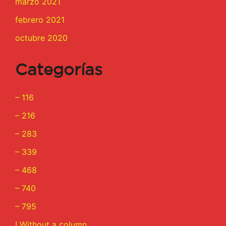
marzo 2021
febrero 2021
octubre 2020
Categorías
– 116
– 216
– 283
– 339
– 468
– 740
– 795
! Without a column