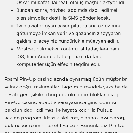
Oskar mükafatı laureatı olmuş məşhur aktyor idi.
Bundan sonra, növbəti addımda daxil edilməli
olan simvollar dəsti ilə SMS göndəriləcək.
1win aviator oyun cəsur pilot rolunu öz üzərinə
götürməyə imkan verir və qazancınız təyyarəni
qaldıra biləcəyiniz hündürlüklə müəyyən edilir.
MostBet bukmeker kontoru istifadəçilərə həm
iOS, həm Android tətbiqi, həm də fərdi
komputerlər üçün əlfəcin təqdim edir.
Rəsmi Pin-Up casino aznda oynamaq üçün müştərilər
yalnız doğru məlumatları təqdim etməlidirlər, əks halda
hesab geri çəkilmə hüququ olmadan bloklanacaq.
Pin-Up casino adaptiv versiyasında giriş loqin və
parolun daxil edilməsi ilə həyata keçirilir. Pulsuz
kazino proqramı klassik slot maşınlarına əlavə olaraq,
bukmeker rejimini də ehtiva edir. Bununla siz Pin Up-
də idmana mərc edə və bununla da sevimli idman