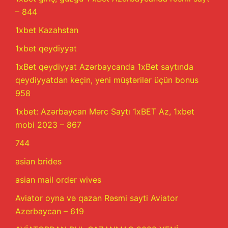
– 844
1xbet Kazahstan
1xbet qeydiyyat
1xBet qeydiyyat Azərbaycanda 1xBet saytında
qeydiyyatdan keçin, yeni müştərilər üçün bonus
958
1xbet: Azərbaycan Mərc Saytı 1xBET Az, 1xbet
mobi 2023 – 867
744
asian brides
asian mail order wives
Aviator oyna və qazan Rəsmi sayti Aviator
Azerbaycan – 619