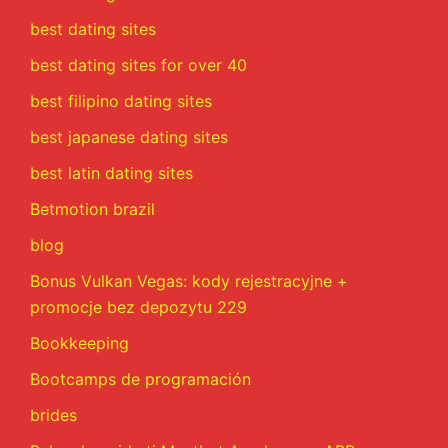
best dating sites
best dating sites for over 40
best filipino dating sites
best japanese dating sites
best latin dating sites
Betmotion brazil
blog
Bonus Vulkan Vegas: kody rejestracyjne +
promocje bez depozytu 229
Bookkeeping
Bootcamps de programación
brides