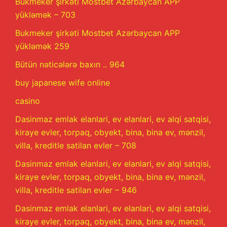
Bukmeker şirkəti Mostbet Azərbaycan APP
yükləmək – 703
Bukmeker şirkəti Mostbet Azərbaycan APP
yükləmək 259
Bütün nəticələrə baxın .. 964
buy japanese wife online
casino
Dasinmaz emlak elanlari, ev elanlari, ev alqi satqisi,
kiraye evler, torpaq, obyekt, bina, bina ev, mənzil,
villa, kreditle satilan evler – 708
Dasinmaz emlak elanlari, ev elanlari, ev alqi satqisi,
kiraye evler, torpaq, obyekt, bina, bina ev, mənzil,
villa, kreditle satilan evler – 946
Dasinmaz emlak elanlari, ev elanlari, ev alqi satqisi,
kiraye evler, torpaq, obyekt, bina, bina ev, mənzil,