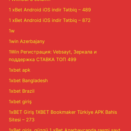
1 xBet Android iOS indir Tətbiq – 489
1 xBet Android iOS indir Tətbiq – 872
1w
1win Azerbajany
1Win Регистрация: Vebsayt, Зеркала и
поддержка СТАВКА ТОП 499
1xbet apk
1xbet Bangladesh
1xbet Brazil
1xbet giriş
1xBET Giriş 1XBET Bookmaker Türkiye APK Bahis
Sitesi – 273
1xBet giriş, güzgü 1 xBet Azərbaycanda rəsmi sayt