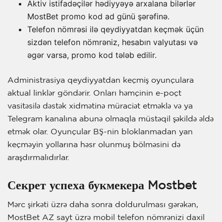
Aktiv istifadəçilər hədiyyəyə arxalana bilərlər
MostBet promo kod ad günü şərəfinə.
Telefon nömrəsi ilə qeydiyyatdan keçmək üçün
sizdən telefon nömrəniz, hesabın valyutası və
əgər varsa, promo kod tələb edilir.
Administrasiya qeydiyyatdan keçmiş oyunçulara
aktual linklər göndərir. Onları həmçinin e-poçt
vasitəsilə dəstək xidmətinə müraciət etməklə və ya
Telegram kanalına abunə olmaqla müstəqil şəkildə əldə
etmək olar. Oyunçular BŞ-nin bloklanmadan yan
keçməyin yollarına həsr olunmuş bölməsini də
araşdırmalıdırlar.
Секрет успеха букмекера Mostbet
Mərc şirkəti üzrə daha sonra doldurulması gərəkən,
MostBet AZ sayt üzrə mobil telefon nömrənizi daxil