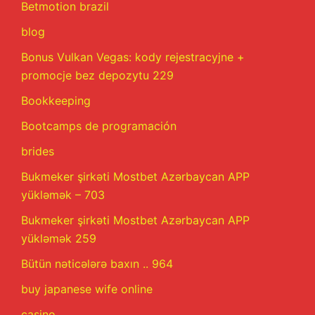
Betmotion brazil
blog
Bonus Vulkan Vegas: kody rejestracyjne +
promocje bez depozytu 229
Bookkeeping
Bootcamps de programación
brides
Bukmeker şirkəti Mostbet Azərbaycan APP
yükləmək – 703
Bukmeker şirkəti Mostbet Azərbaycan APP
yükləmək 259
Bütün nəticələrə baxın .. 964
buy japanese wife online
casino