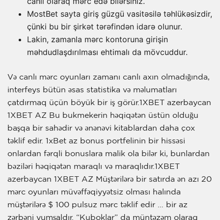
canlı olaraq mərc edə bilərsiniz.
MostBet sayta giriş güzgü vasitəsilə təhlükəsizdir,
çünki bu bir şirkət tərəfindən idarə olunur.
Lakin, zamanla mərc kontoruna girişin
məhdudlaşdırılması ehtimalı da mövcuddur.
Və canlı mərc oyunları zamanı canlı axın olmadığında,
interfeys bütün əsas statistika və məlumatları
çatdırmaq üçün böyük bir iş görür.1XBET azerbaycan
1XBET AZ Bu bukmekerin həqiqətən üstün olduğu
başqa bir sahədir və ənənəvi kitablardan daha çox
təklif edir. 1xBet az bonus portfelinin bir hissəsi
onlardan fərqli bonuslara malik ola bilər ki, bunlardan
bəziləri həqiqətən maraqlı və maraqlıdır.1XBET
azerbaycan 1XBET AZ Müştərilərə bir satırda ən azı 20
mərc oyunları müvəffəqiyyətsiz olması halında
müştərilərə $ 100 pulsuz mərc təklif edir … bir az
zərbəni yumşaldır. “Kuboklar” da müntəzəm olaraq