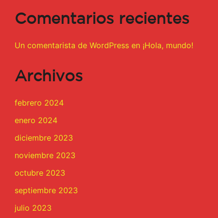
Comentarios recientes
Un comentarista de WordPress
en
¡Hola, mundo!
Archivos
febrero 2024
enero 2024
diciembre 2023
noviembre 2023
octubre 2023
septiembre 2023
julio 2023