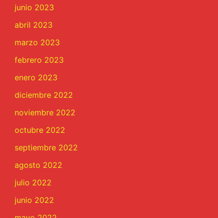
junio 2023
abril 2023
marzo 2023
febrero 2023
enero 2023
diciembre 2022
noviembre 2022
octubre 2022
septiembre 2022
agosto 2022
julio 2022
junio 2022
mayo 2022