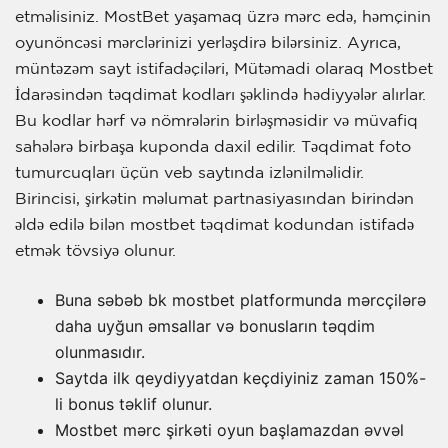
etməlisiniz. MostBet yaşamaq üzrə mərc edə, həmçinin
oyunöncəsi mərclərinizi yerləşdirə bilərsiniz. Ayrıca,
müntəzəm sayt istifadəçiləri, Mütəmadi olaraq Mostbet
İdarəsindən təqdimat kodları şəklində hədiyyələr alırlar.
Bu kodlar hərf və nömrələrin birləşməsidir və müvafiq
sahələrə birbaşa kuponda daxil edilir. Təqdimat foto
tumurcuqları üçün veb saytında izlənilməlidir.
Birincisi, şirkətin məlumat partnasiyasından birindən
əldə edilə bilən mostbet təqdimat kodundan istifadə
etmək tövsiyə olunur.
Buna səbəb bk mostbet platformunda mərcçilərə
daha uyğun əmsallar və bonusların təqdim
olunmasıdır.
Saytda ilk qeydiyyatdan keçdiyiniz zaman 150%-
li bonus təklif olunur.
Mostbet mərc şirkəti oyun başlamazdan əvvəl