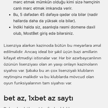
mərc etmək mümkün olduğu kimi sizə həmçinin
canlı mərc etmək imkanıda verir.
Bu, 5 dəfədən 45 dəfəyə qədər ola bilər (nadir
hallarda daha da yüksək ola bilər).
İndiki halda siz, asanlıqla rəsmi domenə daxil
olub, MostBet giriş edə bilərsiniz.
Lisenziya alarkən kazinoda bütün bu meyarlara əməl
edilməlidir. Ancaq ideal bir şəkil üçün bəzi amillərin
kifayət etmədiyi istisnalar var. Hər bir azərbaycanlının
özünün lisenziyası olan ən yaxşı onlayn kazinoların
siyahısı var. Şəbəkə bu ən çox lisenziyalı klubların
reytinqinə malikdir və bu klublarda mövcud olan
oyun funksiyalarının tam siyahısı var.
bet az, 1xbet az saytı