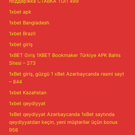
поддержка СТАВКА ТОП 499
1xbet apk
1xbet Bangladesh
1xbet Brazil
1xbet giriş
1xBET Giriş 1XBET Bookmaker Türkiye APK Bahis
Sitesi – 273
1xBet giriş, güzgü 1 xBet Azərbaycanda rəsmi sayt
– 844
1xbet Kazahstan
1xbet qeydiyyat
1xBet qeydiyyat Azərbaycanda 1xBet saytında
qeydiyyatdan keçin, yeni müştərilər üçün bonus
958