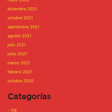
diciembre 2021
octubre 2021
septiembre 2021
agosto 2021
julio 2021
junio 2021
marzo 2021
febrero 2021
octubre 2020
Categorías
– 116