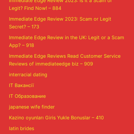
Immediate Edge Review 2023: Is It a Scam or
Legit? Find Now! – 884
Immediate Edge Review 2023: Scam or Legit
Secret? – 173
Immediate Edge Review in the UK: Legit or a Scam
App? – 918
Immediate Edge Reviews Read Customer Service
Reviews of immediateedge biz – 909
interracial dating
IT Вакансії
IT Образование
japanese wife finder
Kazino oyunları Giris Yukle Bonuslar – 410
latin brides