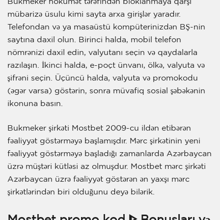
Bukmeker hökumət tərəfindən bloklanmaya qarşı
mübarizə üsulu kimi sayta arxa girişlər yaradır.
Telefondan və ya masaüstü kompüterinizdən BŞ-nin
saytına daxil olun. Birinci halda, mobil telefon
nömrənizi daxil edin, valyutanı seçin və qaydalarla
razılaşın. İkinci halda, e-poçt ünvanı, ölkə, valyuta və
şifrəni seçin. Üçüncü halda, valyuta və promokodu
(əgər varsa) göstərin, sonra müvafiq sosial şəbəkənin
ikonuna basın.
Bukmeker şirkəti Mostbet 2009-cu ildən etibərən
fəaliyyət göstərməyə başlamışdır. Mərc şirkətinin yeni
fəaliyyət göstərməyə başladığı zamanlarda Azərbaycan
üzrə müştəri kütləsi az olmuşdur. Mostbet mərc şirkəti
Azərbaycan üzrə fəaliyyət göstərən ən yaxşı mərc
şirkətlərindən biri olduğunu deyə bilərik.
Mostbet promo kod ᐈ Bonusları və