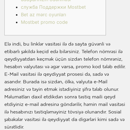
служба Поддержки Mostbet
Bet az mərc oyunları
Mostbet promo code
Elə indi, bu linklər vasitəsi ilə də sayta güvənli və
etibarlı şəkildə keçid edə bilərsiniz. Telefon nömrəsi ilə
qeydiyyatdan keçmək üçün sizdən telefon nömrəniz,
hesabın valyutası və əgər varsa, promo kod tələb edilir.
E-Mail vasitəsi ilə qeydiyyat prosesi də, sadə və
asandır. Burada isə sizdən, ölkə, valyuta e-Mail
adresiniz və təyin etmək istədiyiniz şifrə tələb olunur.
Məlumatları daxil etdikdən sonra təstiq maili qeyd
etdiyiniz e-mail adresinə göndərilir, həmin mail vasitəsi
ilə hesabınızı təstiqləməyiniz tövsiyə olunandır. Sosial
şəbəkələr vasitəsi ilə qeydiyyat da digərləri kimi sadə və
sürətlidir.