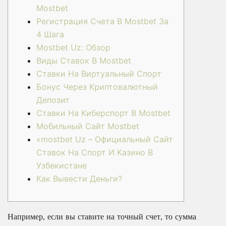
Mostbet
Регистрация Счета В Mostbet За
4 Шага
Mostbet Uz: Обзор
Виды Ставок В Mostbet
Ставки На Виртуальный Спорт
Бонус Через Криптовалютный
Депозит
Ставки На Киберспорт В Mostbet
Мобильный Сайт Mostbet
«mostbet Uz – Официальный Сайт
Ставок На Спорт И Казино В
Узбекистане
Как Вывести Деньги?
Например, если вы ставите на точный счет, то сумма