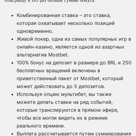
отыгрышу в 60 раз больше суммы бонуса.
Комбинированная ставка – это ставка,
которая охватывает несколько позиций
одновременно.
Живой покер, одна из самых популярных игр в
онлайн-казино, является одной из азартных
альтернатив Mostbet.
100% бонус на депозит в размере до BRL и 250
бесплатных вращений включены в
приветственный пакет от Mostbet, который
может действовать до 5 депозитов.
Используя опцию мультибет, вы также
можете делать ставки на ряд событий,
которые транслируются в прямом эфире,
чтобы все могли видеть их в режиме
реального времени.
Выплата рассчитывается путем суммирования