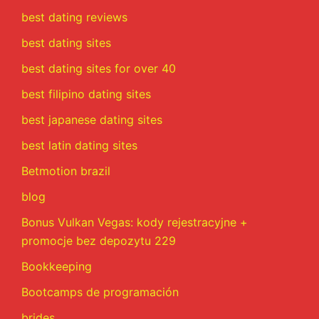
best dating reviews
best dating sites
best dating sites for over 40
best filipino dating sites
best japanese dating sites
best latin dating sites
Betmotion brazil
blog
Bonus Vulkan Vegas: kody rejestracyjne +
promocje bez depozytu 229
Bookkeeping
Bootcamps de programación
brides