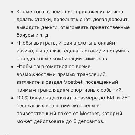
Кроме того, с помощью приложения можно
делать ставки, пополнять счет, делая депозит,
выводить деньги, отыгрывать приветственные
бонусы и т. д.
Чтобы выиграть, играя в слоты в онлайн-
казино, вы должны сделать ставку и получить
определенные комбинации символов.
Чтобы ознакомиться со всеми
возможностями прямых трансляций,
загляните в раздел Mostbet, посвященный
прямым трансляциям спортивных событий.
100% бонус на депозит в размере до BRL и 250
бесплатных вращений включены в
приветственный пакет от Mostbet, который
может действовать до 5 депозитов.