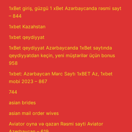
1xBet giriş, güzgü 1 xBet Azərbaycanda rəsmi sayt
– 844
1xbet Kazahstan
1xbet qeydiyyat
1xBet qeydiyyat Azərbaycanda 1xBet saytında
qeydiyyatdan keçin, yeni müştərilər üçün bonus
958
1xbet: Azərbaycan Mərc Saytı 1xBET Az, 1xbet
mobi 2023 – 867
744
asian brides
asian mail order wives
Aviator oyna və qazan Rəsmi sayti Aviator
Azerbaycan – 619