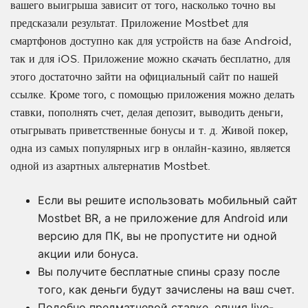
вашего выигрыша зависит от того, насколько точно вы
предсказали результат. Приложение Mostbet для
смартфонов доступно как для устройств на базе Android,
так и для iOS. Приложение можно скачать бесплатно, для
этого достаточно зайти на официальный сайт по нашей
ссылке. Кроме того, с помощью приложения можно делать
ставки, пополнять счет, делая депозит, выводить деньги,
отыгрывать приветственные бонусы и т. д. Живой покер,
одна из самых популярных игр в онлайн-казино, является
одной из азартных альтернатив Mostbet.
Если вы решите использовать мобильный сайт
Mostbet BR, а не приложение для Android или
версию для ПК, вы не пропустите ни одной
акции или бонуса.
Вы получите бесплатные спины сразу после
того, как деньги будут зачислены на ваш счет.
Подобно предматчевой ставке, опция live-