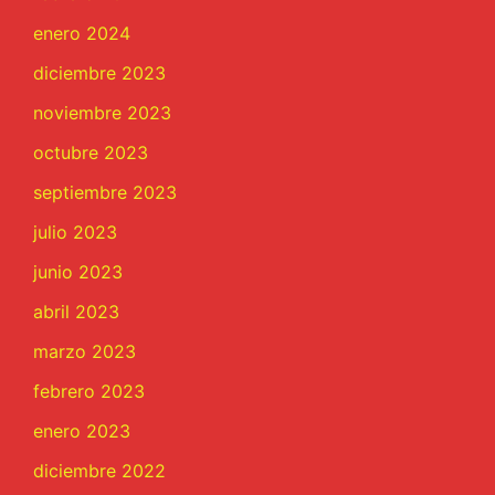
enero 2024
diciembre 2023
noviembre 2023
octubre 2023
septiembre 2023
julio 2023
junio 2023
abril 2023
marzo 2023
febrero 2023
enero 2023
diciembre 2022