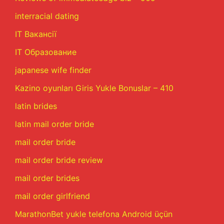
interracial dating
IT Вакансії
IT Образование
japanese wife finder
Kazino oyunları Giris Yukle Bonuslar – 410
latin brides
latin mail order bride
mail order bride
mail order bride review
mail order brides
mail order girlfriend
MarathonBet yukle telefona Android üçün