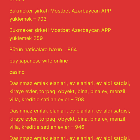
Bukmeker şirkəti Mostbet Azərbaycan APP
yükləmək – 703
Bukmeker şirkəti Mostbet Azərbaycan APP
yükləmək 259
Bütün nəticələrə baxın .. 964
buy japanese wife online
casino
Dasinmaz emlak elanlari, ev elanlari, ev alqi satqisi,
kiraye evler, torpaq, obyekt, bina, bina ev, mənzil,
villa, kreditle satilan evler – 708
Dasinmaz emlak elanlari, ev elanlari, ev alqi satqisi,
kiraye evler, torpaq, obyekt, bina, bina ev, mənzil,
villa, kreditle satilan evler – 946
Dasinmaz emlak elanlari, ev elanlari, ev alqi satqisi,