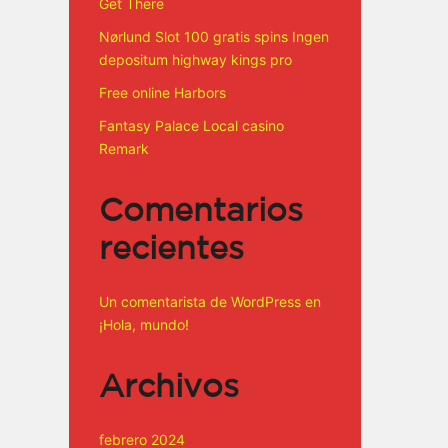
Get There
Nørlund Slot 100 gratis spins Ingen
depositum highway kings pro
Free online Harbors
Fantasy Palace Local casino
Remark
Comentarios
recientes
Un comentarista de WordPress
en
¡Hola, mundo!
Archivos
febrero 2024