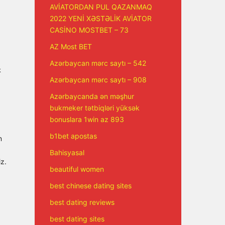
AVİATORDAN PUL QAZANMAQ
2022 YENİ XƏSTƏLİK AVİATOR
CASİNO MOSTBET – 73
AZ Most BET
Azərbaycan mərc saytı – 542
k
Azərbaycan mərc saytı – 908
Azərbaycanda ən məşhur
bukmeker tətbiqləri yüksək
bonuslara 1win az 893
b1bet apostas
n
Bahisyasal
z.
beautiful women
best chinese dating sites
best dating reviews
best dating sites