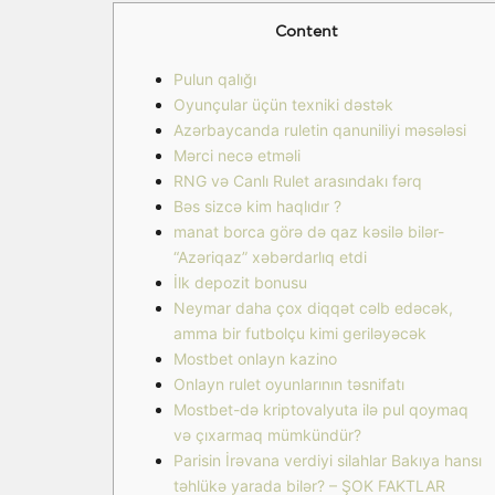
Content
Pulun qalığı
Oyunçular üçün texniki dəstək
Azərbaycanda ruletin qanuniliyi məsələsi
Mərci necə etməli
RNG və Canlı Rulet arasındakı fərq
Bəs sizcə kim haqlıdır ?
manat borca görə də qaz kəsilə bilər-
“Azəriqaz” xəbərdarlıq etdi
İlk depozit bonusu
Neymar daha çox diqqət cəlb edəcək,
amma bir futbolçu kimi geriləyəcək
Mostbet onlayn kazino
Onlayn rulet oyunlarının təsnifatı
Mostbet-də kriptovalyuta ilə pul qoymaq
və çıxarmaq mümkündür?
Parisin İrəvana verdiyi silahlar Bakıya hansı
təhlükə yarada bilər? – ŞOK FAKTLAR