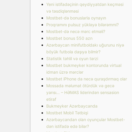
Yeni istifadəçinin qeydiyyatdan keçməsi
və təsdiqlənməsi
Mostbet-də bonuslarla oynayın
Proqramını pulsuz yükləyə bilərəmmi?
Mostbet-də necə mərc etməli?
Mostbet bonus 550 azn
Azərbaycan minifutboldakı uğurunu niyə
böyük futbola daşıya bilmir?
Statistik təhlil və oyun tərzi
Mostbet bukmeyker kontorunda virtual
idman üzrə mərclər
Mostbet iPhone da necə quraşdırmaq olar
Mossada məlumat ötürdük və gecə
yarısı… – HƏMAS liderindən sensasion
etiraf
Bukmeyker Azərbaycanda
Mostbet Mobil Tətbiqi
Azərbaycandan olan oyunçular Mostbet-
dən istifadə edə bilər?