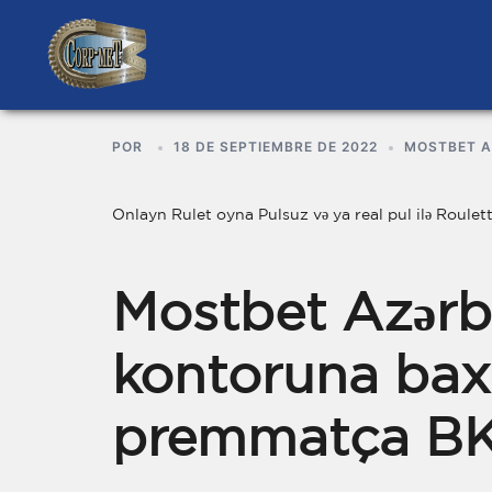
POR
18 DE SEPTIEMBRE DE 2022
MOSTBET 
Onlayn Rulet oyna Pulsuz və ya real pul ilə Roule
Mostbet Azər
kontoruna bax
premmatça BK