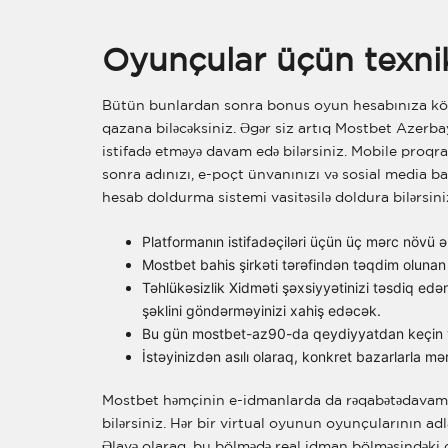
Oyunçular üçün texnik
Bütün bunlardan sonra bonus oyun hesabınıza köçü
qazana biləcəksiniz. Əgər siz artıq Mostbet Azer
istifadə etməyə davam edə bilərsiniz. Mobile proqr
sonra adınızı, e-poçt ünvanınızı və sosial media ba
hesab doldurma sistemi vasitəsilə doldura bilərsini
Platformanın istifadəçiləri üçün üç mərc növü ə
Mostbet bahis şirkəti tərəfindən təqdim olunan 
Təhlükəsizlik Xidməti şəxsiyyətinizi təsdiq ed
şəklini göndərməyinizi xahiş edəcək.
Bu gün mostbet-az90-da qeydiyyatdan keçin v
İstəyinizdən asılı olaraq, konkret bazarlarla mə
Mostbet həmçinin e-idmanlarda da rəqabətədavamlı ə
bilərsiniz. Hər bir virtual oyunun oyunçularının adlar
Əlavə olaraq, bu bölmədə real idman bölməsindəki ol