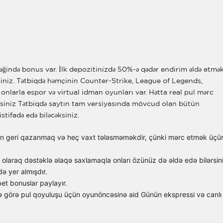
ində bonus var. İlk depozitinizdə 50%-ə qədər endirim əldə etmə
iniz. Tətbiqdə həmçinin Counter-Strike, League of Legends,
nlarla espor və virtual idman oyunları var. Hətta real pul mərc
siniz Tətbiqdə saytın tam versiyasında mövcud olan bütün
tifadə edə biləcəksiniz.
icən geri qazanmaq və heç vaxt tələsməməkdir, çünki mərc etmək üçü
olaraq dəstəklə əlaqə saxlamaqla onları özünüz də əldə edə bilərsini
ə yer almışdır.
t bonuslar paylayır.
ə görə pul qoyuluşu üçün oyunöncəsinə aid Günün ekspressi və canlı