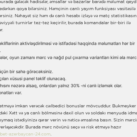
urada gələcək hadisələr, əmsallar və bazarlar barədə məlumat qeyd
dərkən qoya bilərsiniz. Həmçinin canlı yayım funksiyası vasitəsilə
rsiniz. Nəhayət siz həm də canlı hesabı izləyə və matç statistikasın
iyyəli turnirlər tez-tez keçirilir, burada komandalar bir-biri ilə
r.
iflərinin aktivləşdirilməsi və istifadəsi haqqinda məlumatları hər bir
.
ələr, oyun zamanı mərc və nağd pul çıxarma variantları kimi əla mərc
çün bir sahə görəcəksiniz.
ılan xüsusi panel təklif olunacaq.
sını nəzərə alsaq, onlardan yalnız 30% -ni canlı izləmək olar.
natları var.
etməyə imkan verəcək cəılbedici bonuslar mövcuddur. Bukmeyker
ədəki Xətt və ya canlı bölməsinə daxil olun və soldakı menyuda idm
maq istədiyinizə qərar verin və nəticə əmsalına basın. Sizin mərci
erləşəcəkdir. Burada mərc növünü seçə və risk etməyə hazır
tbet-azerbaycan-24.com
.