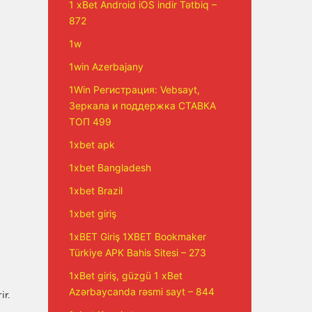
1 xBet Android iOS indir Tətbiq –
872
1w
1win Azerbajany
1Win Регистрация: Vebsayt,
Зеркала и поддержка СТАВКА
ТОП 499
1xbet apk
1xbet Bangladesh
1xbet Brazil
1xbet giriş
1xBET Giriş 1XBET Bookmaker
Türkiye APK Bahis Sitesi – 273
1xBet giriş, güzgü 1 xBet
Azərbaycanda rəsmi sayt – 844
ir.