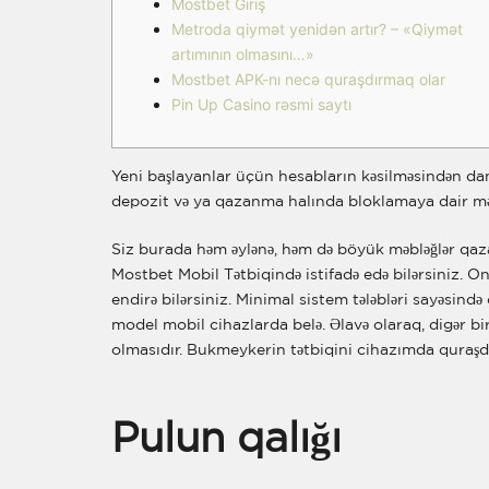
Mostbet Giriş
Metroda qiymət yenidən artır? – «Qiymət
artımının olmasını…»
Mostbet APK-nı necə quraşdırmaq olar
Pin Up Casino rəsmi saytı
Yeni başlayanlar üçün hesabların kəsilməsindən danışı
depozit və ya qazanma halında bloklamaya dair mə
Siz burada həm əylənə, həm də böyük məbləğlər qaz
Mostbet Mobil Tətbiqində istifadə edə bilərsiniz. 
endirə bilərsiniz. Minimal sistem tələbləri sayəsind
model mobil cihazlarda belə. Əlavə olaraq, digər b
olmasıdır. Bukmeykerin tətbiqini cihazımda quraşd
Pulun qalığı