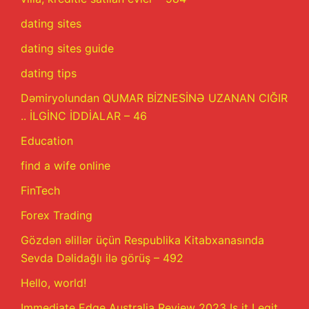
dating sites
dating sites guide
dating tips
Dəmiryolundan QUMAR BİZNESİNƏ UZANAN CIĞIR
.. İLGİNC İDDİALAR – 46
Education
find a wife online
FinTech
Forex Trading
Gözdən əlillər üçün Respublika Kitabxanasında
Sevda Dəlidağlı ilə görüş – 492
Hello, world!
Immediate Edge Australia Review 2023 Is it Legit