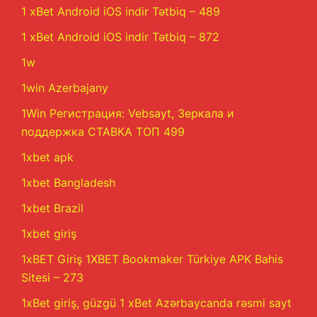
1 xBet Android iOS indir Tətbiq – 489
1 xBet Android iOS indir Tətbiq – 872
1w
1win Azerbajany
1Win Регистрация: Vebsayt, Зеркала и
поддержка СТАВКА ТОП 499
1xbet apk
1xbet Bangladesh
1xbet Brazil
1xbet giriş
1xBET Giriş 1XBET Bookmaker Türkiye APK Bahis
Sitesi – 273
1xBet giriş, güzgü 1 xBet Azərbaycanda rəsmi sayt