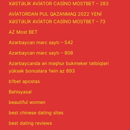
XƏSTƏLİK AVİATOR CASİNO MOSTBET – 283
AVİATORDAN PUL QAZANMAQ 2022 YENİ
XƏSTƏLİK AVİATOR CASİNO MOSTBET – 73
AZ Most BET
Azərbaycan mərc saytı – 542
Azərbaycan mərc saytı – 908
Azərbaycanda ən məşhur bukmeker tətbiqləri
yüksək bonuslara 1win az 893
b1bet apostas
Bahisyasal
beautiful women
best chinese dating sites
best dating reviews