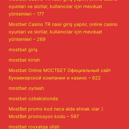
oyunları ve slotlar, kullanıcılar için mevduat
yöntemleri – 177
Mostbet Casino TR nasıl giriş yapılır, online casino
oyunları ve slotlar, kullanıcılar için mevduat
yöntemleri – 289
mostbet giriş
mostbet kirish
Mostbet Online МОСТБЕТ Официальный сайт
букмекерской компании и казино – 622
mostbet oynash
mostbet ozbekistonda
MostBet promo kod necə əldə etmək olar 》
MostBet promosyon kodu – 597
mostbet royxatga olish