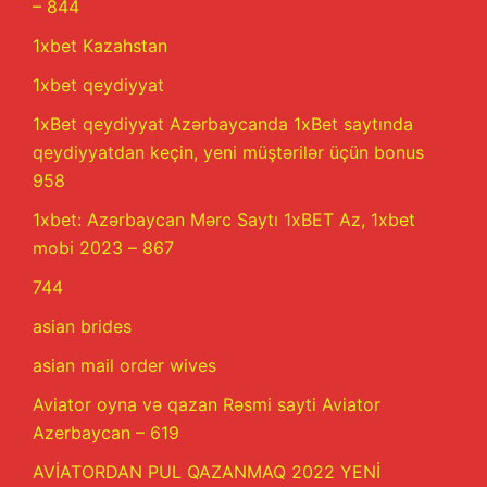
– 844
1xbet Kazahstan
1xbet qeydiyyat
1xBet qeydiyyat Azərbaycanda 1xBet saytında
qeydiyyatdan keçin, yeni müştərilər üçün bonus
958
1xbet: Azərbaycan Mərc Saytı 1xBET Az, 1xbet
mobi 2023 – 867
744
asian brides
asian mail order wives
Aviator oyna və qazan Rəsmi sayti Aviator
Azerbaycan – 619
AVİATORDAN PUL QAZANMAQ 2022 YENİ