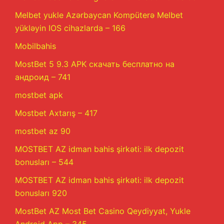
Melbet yukle Azərbaycan Kompüterə Melbet
yükləyin IOS cihazlarda – 166
Mobilbahis
MostBet 5 9.3 APK скачать бесплатно на
андроид – 741
mostbet apk
Mostbet Axtarış – 417
mostbet az 90
MOSTBET AZ idman bahis şirkəti: ilk depozit
bonusları – 544
MOSTBET AZ idman bahis şirkəti: ilk depozit
bonusları 920
MostBet AZ Most Bet Casino Qeydiyyat, Yukle
Android App – 345