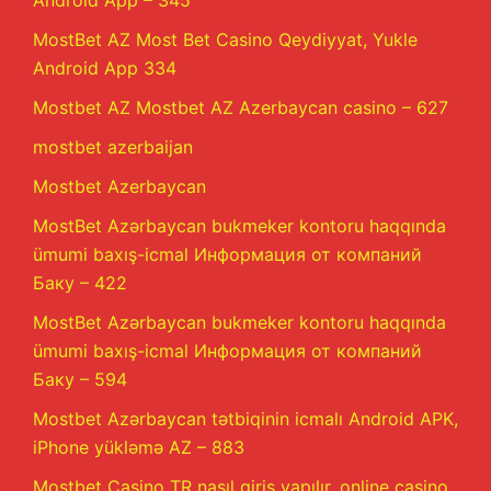
MostBet AZ Most Bet Casino Qeydiyyat, Yukle
Android App 334
Mostbet AZ Mostbet AZ Azerbaycan casino – 627
mostbet azerbaijan
Mostbet Azerbaycan
MostBet Azərbaycan bukmeker kontoru haqqında
ümumi baxış-icmal Информация от компаний
Баку – 422
MostBet Azərbaycan bukmeker kontoru haqqında
ümumi baxış-icmal Информация от компаний
Баку – 594
Mostbet Azərbaycan tətbiqinin icmalı Android APK,
iPhone yükləmə AZ – 883
Mostbet Casino TR nasıl giriş yapılır, online casino