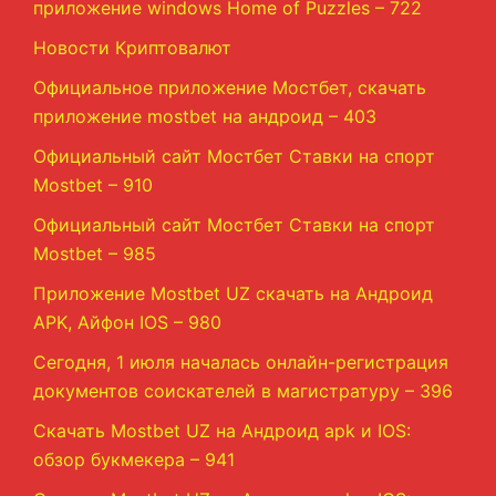
приложение windows Home of Puzzles – 722
Новости Криптовалют
Официальное приложение Мостбет, скачать
приложение mostbet на андроид – 403
Официальный сайт Мостбет Ставки на спорт
Mostbet – 910
Официальный сайт Мостбет Ставки на спорт
Mostbet – 985
Приложение Mostbet UZ скачать на Андроид
APK, Айфон IOS – 980
Сегодня, 1 июля началась онлайн-регистрация
документов соискателей в магистратуру – 396
Скачать Mostbet UZ на Андроид apk и IOS:
обзор букмекера – 941