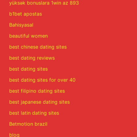
yüksək bonuslara 1win az 893
b1bet apostas
Bahisyasal
beautiful women
best chinese dating sites
best dating reviews
best dating sites
best dating sites for over 40
best filipino dating sites
best japanese dating sites
best latin dating sites
Betmotion brazil
blog