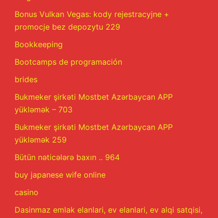
Bonus Vulkan Vegas: kody rejestracyjne +
promocje bez depozytu 229
Bookkeeping
Bootcamps de programación
brides
Bukmeker şirkəti Mostbet Azərbaycan APP
yükləmək – 703
Bukmeker şirkəti Mostbet Azərbaycan APP
yükləmək 259
Bütün nəticələrə baxın .. 964
buy japanese wife online
casino
Dasinmaz emlak elanlari, ev elanlari, ev alqi satqisi,