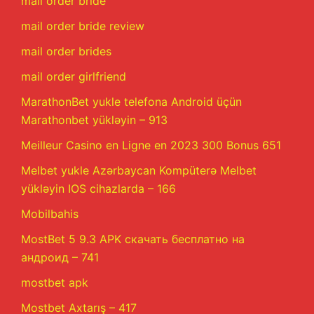
mail order bride
mail order bride review
mail order brides
mail order girlfriend
MarathonBet yukle telefona Android üçün
Marathonbet yükləyin – 913
Meilleur Casino en Ligne en 2023 300 Bonus 651
Melbet yukle Azərbaycan Kompüterə Melbet
yükləyin IOS cihazlarda – 166
Mobilbahis
MostBet 5 9.3 APK скачать бесплатно на
андроид – 741
mostbet apk
Mostbet Axtarış – 417