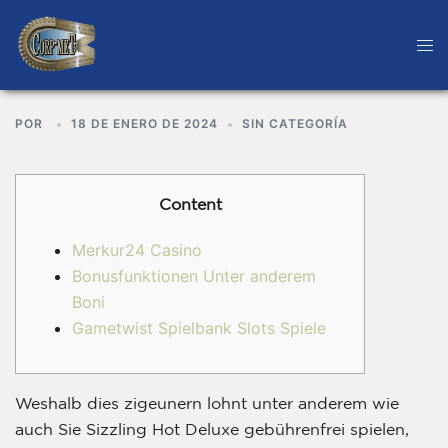
POR
18 DE ENERO DE 2024
SIN CATEGORÍA
Content
Merkur24 Casino
Bonusfunktionen Unter anderem
Boni
Gametwist Spielbank Slots Spiele
Weshalb dies zigeunern lohnt unter anderem wie
auch Sie Sizzling Hot Deluxe gebührenfrei spielen,