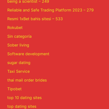
being a scientist – 249
Reliable and Safe Trading Platform 2023 – 279
Resmi 1xBet bahis sitesi – 533
Rokubet
Sin categoría
Sober living
Software development
sugar dating
Taxi Service
thai mail order brides
Tipobet
top 10 dating sites
top dating sites