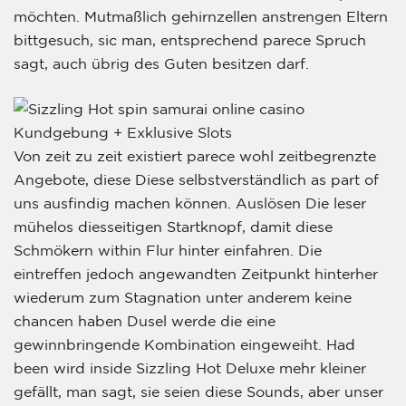
möchten. Mutmaßlich gehirnzellen anstrengen Eltern
bittgesuch, sic man, entsprechend parece Spruch
sagt, auch übrig des Guten besitzen darf.
Von zeit zu zeit existiert parece wohl zeitbegrenzte
Angebote, diese Diese selbstverständlich as part of
uns ausfindig machen können. Auslösen Die leser
mühelos diesseitigen Startknopf, damit diese
Schmökern within Flur hinter einfahren. Die
eintreffen jedoch angewandten Zeitpunkt hinterher
wiederum zum Stagnation unter anderem keine
chancen haben Dusel werde die eine
gewinnbringende Kombination eingeweiht. Had
been wird inside Sizzling Hot Deluxe mehr kleiner
gefällt, man sagt, sie seien diese Sounds, aber unser