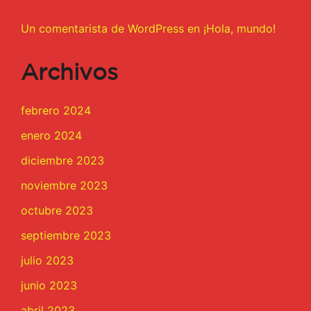
Un comentarista de WordPress
en
¡Hola, mundo!
Archivos
febrero 2024
enero 2024
diciembre 2023
noviembre 2023
octubre 2023
septiembre 2023
julio 2023
junio 2023
abril 2023