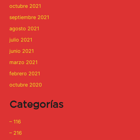
octubre 2021
septiembre 2021
agosto 2021
julio 2021
junio 2021
marzo 2021
febrero 2021
octubre 2020
Categorías
– 116
– 216