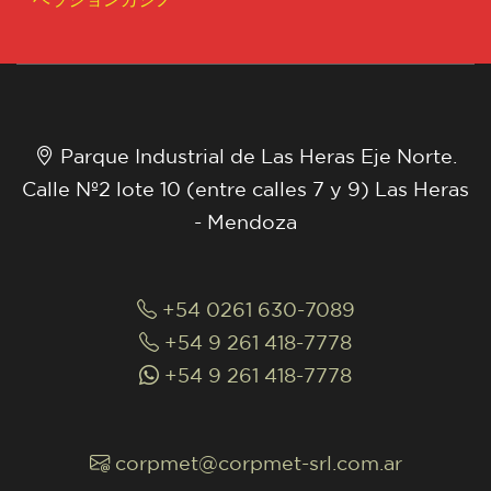
Parque Industrial de Las Heras Eje Norte.
Calle Nº2 lote 10 (entre calles 7 y 9) Las Heras
- Mendoza
+54 0261 630-7089
+54 9 261 418-7778
+54 9 261 418-7778
corpmet@corpmet-srl.com.ar