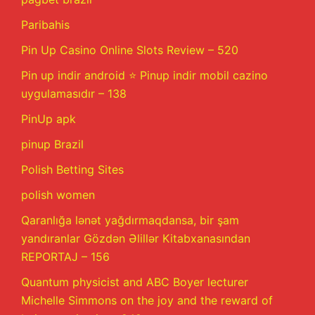
Paribahis
Pin Up Casino Online Slots Review – 520
Pin up indir android ⭐️ Pinup indir mobil cazino
uygulamasıdır – 138
PinUp apk
pinup Brazil
Polish Betting Sites
polish women
Qaranlığa lənət yağdırmaqdansa, bir şam
yandıranlar Gözdən Əlillər Kitabxanasından
REPORTAJ – 156
Quantum physicist and ABC Boyer lecturer
Michelle Simmons on the joy and the reward of