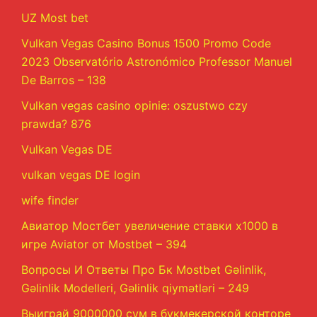
UZ Most bet
Vulkan Vegas Casino Bonus 1500 Promo Code
2023 Observatório Astronómico Professor Manuel
De Barros – 138
Vulkan vegas casino opinie: oszustwo czy
prawda? 876
Vulkan Vegas DE
vulkan vegas DE login
wife finder
Авиатор Мостбет увеличение ставки х1000 в
игре Aviator от Mostbet – 394
Вопросы И Ответы Про Бк Mostbet Gəlinlik,
Gəlinlik Modelleri, Gəlinlik qiymətləri – 249
Выиграй 9000000 сум в букмекерской конторе