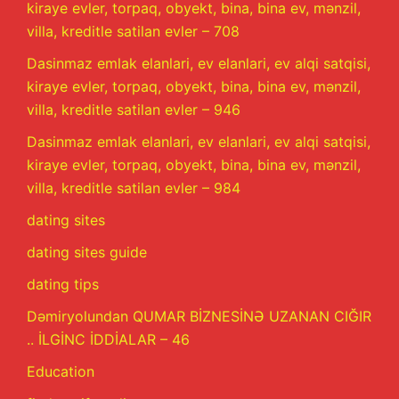
kiraye evler, torpaq, obyekt, bina, bina ev, mənzil,
villa, kreditle satilan evler – 708
Dasinmaz emlak elanlari, ev elanlari, ev alqi satqisi,
kiraye evler, torpaq, obyekt, bina, bina ev, mənzil,
villa, kreditle satilan evler – 946
Dasinmaz emlak elanlari, ev elanlari, ev alqi satqisi,
kiraye evler, torpaq, obyekt, bina, bina ev, mənzil,
villa, kreditle satilan evler – 984
dating sites
dating sites guide
dating tips
Dəmiryolundan QUMAR BİZNESİNƏ UZANAN CIĞIR
.. İLGİNC İDDİALAR – 46
Education