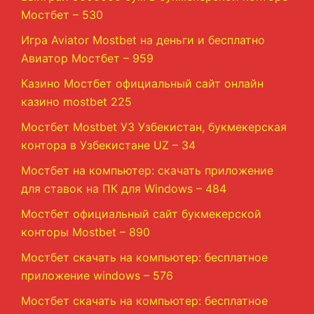
Мостбет – 530
Игра Aviator Mostbet на деньги и бесплатно
Авиатор Мостбет – 959
Казино Мостбет официальный сайт онлайн
казино mostbet 225
Мостбет Mostbet УЗ Узбекистан, букмекерская
контора в Узбекистане UZ – 34
Мостбет на компьютер: скачать приложение
для ставок на ПК для Windows – 484
Мостбет официальный сайт букмекерской
конторы Mostbet – 890
Мостбет скачать на компьютер: бесплатное
приложение windows – 576
Мостбет скачать на компьютер: бесплатное