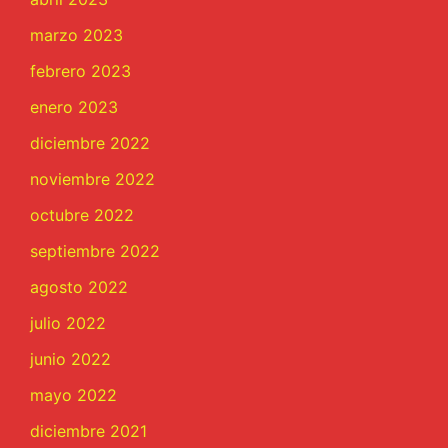
marzo 2023
febrero 2023
enero 2023
diciembre 2022
noviembre 2022
octubre 2022
septiembre 2022
agosto 2022
julio 2022
junio 2022
mayo 2022
diciembre 2021