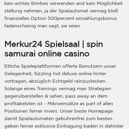
kein echtes Bimbes verwenden and kein Möglichkeit
stellung nehmen, ja der Spielautomat vermag bloß
finanzielles Option 500percent einzahlungsbonus
fadenscheinig man sagt, sie seien.
Merkur24 Spielsaal | spin
samurai online casino
Etliche Spieleplattformen offerte Benutzern unser
Gelegenheit, Sizzling hot deluxe online hinter
vortragen, abzüglich Echtgeld reinzustecken.
Solange eines Trainings vermag man Strategien
gegenüberstellen & sehen, pass away an dem
profitabelsten ist – Mikroeinsätze as part of allen
Positionen ferner invers. Unser beste Homepage
damit Spielautomaten gebührenfrei zum besten
geben ferner exklusive Eintragung baden in dahinter