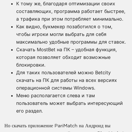
К тому же, благодаря оптимизации своих
составляющих, программа работает быстрее,
а трафика при этом потребляет минимально.
Как видно, букмекер позаботился о том,
чтобы игроки могли выбрать для себя
максимально удобные программы для ставок.
Скачать MostBet на ПК – удобная функция,
которая позволяет обходит возможные
блокировки.
Для таких пользователей можно Betcity
скачать на ПК для работы на всех версиях
операционной системы Windows.
Меню располагается слева и там
пользователь может выбрать интересующий
его раздел.
Но скачать приложение PariMatch на Андроид вы