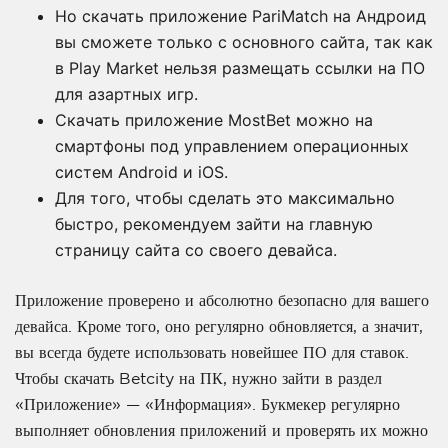
Но скачать приложение PariMatch на Андроид
вы сможете только с основного сайта, так как
в Play Market нельзя размещать ссылки на ПО
для азартных игр.
Скачать приложение MostBet можно на
смартфоны под управлением операционных
систем Android и iOS.
Для того, чтобы сделать это максимально
быстро, рекомендуем зайти на главную
страницу сайта со своего девайса.
Приложение проверено и абсолютно безопасно для вашего
девайса. Кроме того, оно регулярно обновляется, а значит,
вы всегда будете использовать новейшее ПО для ставок.
Чтобы скачать Betcity на ПК, нужно зайти в раздел
«Приложение» — «Информация». Букмекер регулярно
выполняет обновления приложений и проверять их можно