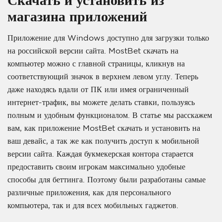
магазина приложений
Приложение для Windows доступно для загрузки только
на российской версии сайта. MostBet скачать на
компьютер можно с главной страницы, кликнув на
соответствующий значок в верхнем левом углу. Теперь
даже находясь вдали от ПК или имея ограниченный
интернет-трафик, вы можете делать ставки, пользуясь
полным и удобным функционалом. В статье мы расскажем
вам, как приложение MostBet скачать и установить на
ваш девайс, а так же как получить доступ к мобильной
версии сайта. Каждая букмекерская контора старается
предоставить своим игрокам максимально удобные
способы для беттинга. Поэтому были разработаны самые
различные приложения, как для персонального
компьютера, так и для всех мобильных гаджетов.