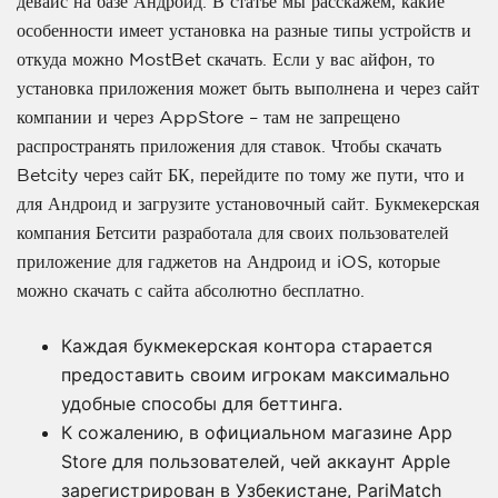
девайс на базе Андроид. В статье мы расскажем, какие
особенности имеет установка на разные типы устройств и
откуда можно MostBet скачать. Если у вас айфон, то
установка приложения может быть выполнена и через сайт
компании и через AppStore – там не запрещено
распространять приложения для ставок. Чтобы скачать
Betcity через сайт БК, перейдите по тому же пути, что и
для Андроид и загрузите установочный сайт. Букмекерская
компания Бетсити разработала для своих пользователей
приложение для гаджетов на Андроид и iOS, которые
можно скачать с сайта абсолютно бесплатно.
Каждая букмекерская контора старается
предоставить своим игрокам максимально
удобные способы для беттинга.
К сожалению, в официальном магазине App
Store для пользователей, чей аккаунт Apple
зарегистрирован в Узбекистане, PariMatch