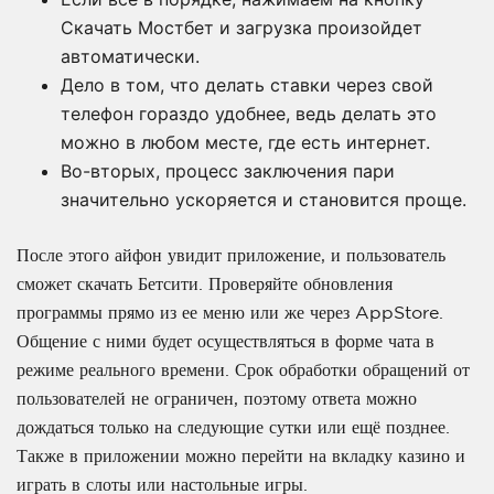
Скачать Мостбет и загрузка произойдет
автоматически.
Дело в том, что делать ставки через свой
телефон гораздо удобнее, ведь делать это
можно в любом месте, где есть интернет.
Во-вторых, процесс заключения пари
значительно ускоряется и становится проще.
После этого айфон увидит приложение, и пользователь
сможет скачать Бетсити. Проверяйте обновления
программы прямо из ее меню или же через AppStore.
Общение с ними будет осуществляться в форме чата в
режиме реального времени. Срок обработки обращений от
пользователей не ограничен, поэтому ответа можно
дождаться только на следующие сутки или ещё позднее.
Также в приложении можно перейти на вкладку казино и
играть в слоты или настольные игры.