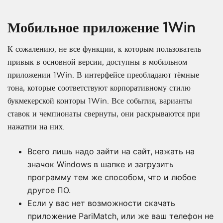
Мобильное приложение 1Win
К сожалению, не все функции, к которым пользователь
привык в основной версии, доступны в мобильном
приложении 1Win. В интерфейсе преобладают тёмные
тона, которые соответствуют корпоративному стилю
букмекерской конторы 1Win. Все события, варианты
ставок и чемпионаты свернуты, они раскрываются при
нажатии на них.
Всего лишь надо зайти на сайт, нажать на
значок Windows в шапке и загрузить
программу тем же способом, что и любое
другое ПО.
Если у вас нет возможности скачать
приложение PariMatch, или же ваш телефон не