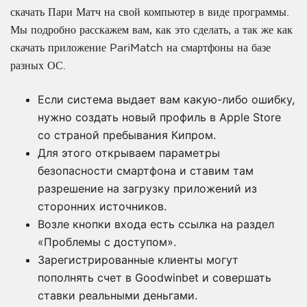
скачать Пари Матч на свой компьютер в виде программы.
Мы подробно расскажем вам, как это сделать, а так же как
скачать приложение PariMatch на смартфоны на базе
разных ОС.
Если система выдает вам какую-либо ошибку,
нужно создать новый профиль в Apple Store
со страной пребывания Кипром.
Для этого открываем параметры
безопасности смартфона и ставим там
разрешение на загрузку приложений из
сторонних источников.
Возле кнопки входа есть ссылка на раздел
«Проблемы с доступом».
Зарегистрированные клиенты могут
пополнять счет в Goodwinbet и совершать
ставки реальными деньгами.