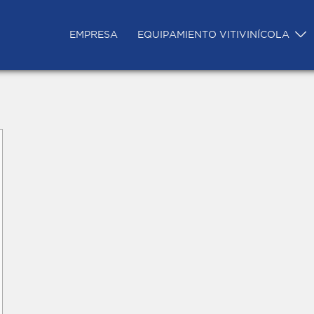
EMPRESA
EQUIPAMIENTO VITIVINÍCOLA