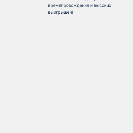
времяпровождения и высоких
выигрышей!