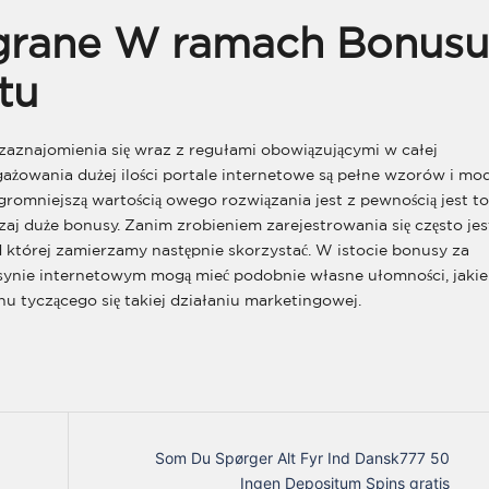
grane W ramach Bonusu
tu
zaznajomienia się wraz z regułami obowiązującymi w całej
owania dużej ilości portale internetowe są pełne wzorów i mod
omniejszą wartością owego rozwiązania jest z pewnością jest to,
j duże bonusy. Zanim zrobieniem zarejestrowania się często jes
d której zamierzamy następnie skorzystać. W istocie bonusy za
asynie internetowym mogą mieć podobnie własne ułomności, jakie
u tyczącego się takiej działaniu marketingowej.
Som Du Spørger Alt Fyr Ind Dansk777 50
Ingen Depositum Spins gratis