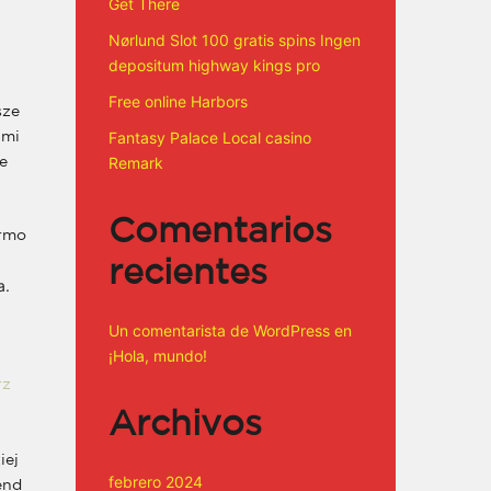
Get There
Nørlund Slot 100 gratis spins Ingen
depositum highway kings pro
Free online Harbors
sze
ami
Fantasy Palace Local casino
e
Remark
Comentarios
recientes
a.
Un comentarista de WordPress
en
¡Hola, mundo!
rz
Archivos
iej
febrero 2024
end