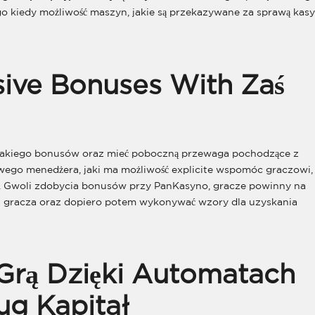
go kiedy możliwość maszyn, jakie są przekazywane za sprawą kas
sive Bonuses With Zaś
elakiego bonusów oraz mieć poboczną przewaga pochodzące z
swego menedżera, jaki ma możliwość explicite wspomóc graczowi,
. Gwoli zdobycia bonusów przy PanKasyno, gracze powinny na
 gracza oraz dopiero potem wykonywać wzory dla uzyskania
Grą Dzięki Automatach
g Kapitał