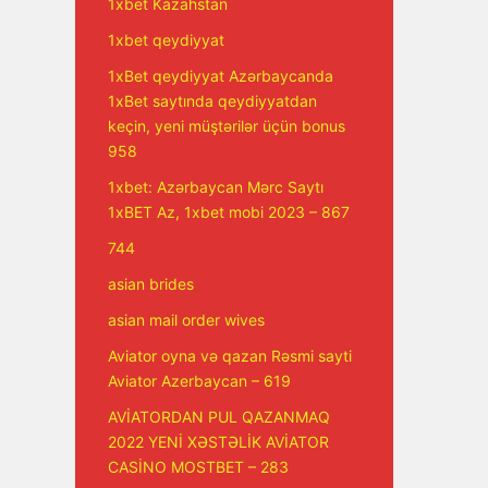
1xbet Kazahstan
1xbet qeydiyyat
1xBet qeydiyyat Azərbaycanda
1xBet saytında qeydiyyatdan
keçin, yeni müştərilər üçün bonus
958
1xbet: Azərbaycan Mərc Saytı
1xBET Az, 1xbet mobi 2023 – 867
744
asian brides
asian mail order wives
Aviator oyna və qazan Rəsmi sayti
Aviator Azerbaycan – 619
AVİATORDAN PUL QAZANMAQ
2022 YENİ XƏSTƏLİK AVİATOR
CASİNO MOSTBET – 283