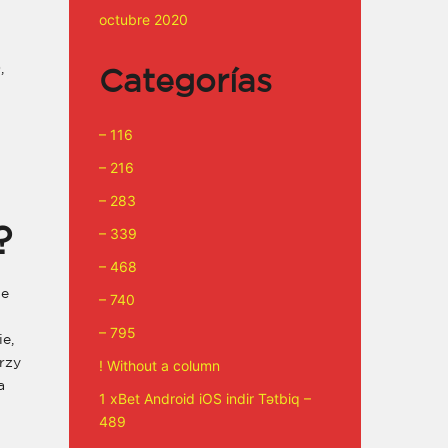
octubre 2020
,
Categorías
– 116
– 216
– 283
?
– 339
– 468
ie
– 740
– 795
ie,
rzy
! Without a column
a
1 xBet Android iOS indir Tətbiq –
489