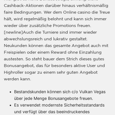
Cashback-Aktionen darüber hinaus verhältnismäßig
faire Bedingungen. Wer dem Online casino die Treue
hält, wird regelmäßig belohnt und kann sich immer
wieder über zusätzliche Promotions freuen.
[newline]Auch die Turniere sind immer wieder
abwechslungsreich und lukrativ gestaltet.
Neukunden können das gesamte Angebot auch mit
Freispielen oder einem Reward ohne Einzahlung
austesten. So steht bauer dem Strich dieses gutes
Bonusangebot, das für besonders aktive User und
Highroller sogar zu einem sehr guten Angebot
werden kann.
Bestandskunden können sich c/o Vulkan Vegas
über jede Menge Bonusangebote freuen.
Es verwendet modernste Sicherheitsstandards
und verfügt über das beeindruckendes