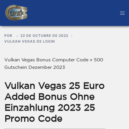
POR
22 DE OCTUBRE DE 2022
VULKAN VEGAS DE LOGIN
Vulkan Vegas Bonus Computer Code » 500
Gutschein Dezember 2023
Vulkan Vegas 25 Euro
Added Bonus Ohne
Einzahlung 2023 25
Promo Code