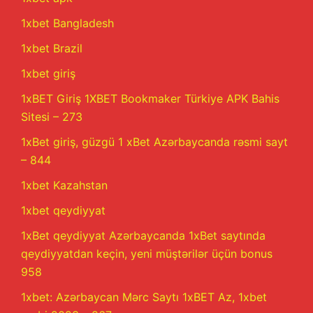
1xbet Bangladesh
1xbet Brazil
1xbet giriş
1xBET Giriş 1XBET Bookmaker Türkiye APK Bahis
Sitesi – 273
1xBet giriş, güzgü 1 xBet Azərbaycanda rəsmi sayt
– 844
1xbet Kazahstan
1xbet qeydiyyat
1xBet qeydiyyat Azərbaycanda 1xBet saytında
qeydiyyatdan keçin, yeni müştərilər üçün bonus
958
1xbet: Azərbaycan Mərc Saytı 1xBET Az, 1xbet