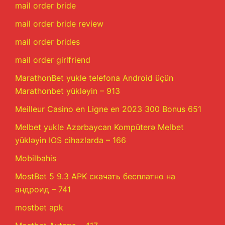
mail order bride
mail order bride review
mail order brides
mail order girlfriend
MarathonBet yukle telefona Android üçün
Marathonbet yükləyin – 913
Meilleur Casino en Ligne en 2023 300 Bonus 651
Melbet yukle Azərbaycan Kompüterə Melbet
yükləyin IOS cihazlarda – 166
Mobilbahis
MostBet 5 9.3 APK скачать бесплатно на
андроид – 741
mostbet apk