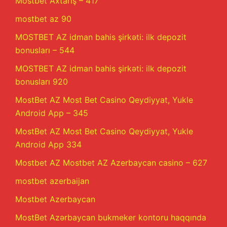
Mostbet Axtarış – 417
mostbet az 90
MOSTBET AZ idman bahis şirkəti: ilk depozit
bonusları – 544
MOSTBET AZ idman bahis şirkəti: ilk depozit
bonusları 920
MostBet AZ Most Bet Casino Qeydiyyat, Yukle
Android App – 345
MostBet AZ Most Bet Casino Qeydiyyat, Yukle
Android App 334
Mostbet AZ Mostbet AZ Azerbaycan casino – 627
mostbet azerbaijan
Mostbet Azerbaycan
MostBet Azərbaycan bukmeker kontoru haqqında