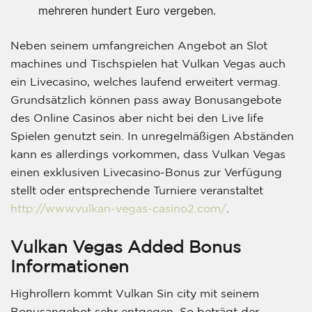
mehreren hundert Euro vergeben.
Neben seinem umfangreichen Angebot an Slot
machines und Tischspielen hat Vulkan Vegas auch
ein Livecasino, welches laufend erweitert vermag.
Grundsätzlich können pass away Bonusangebote
des Online Casinos aber nicht bei den Live life
Spielen genutzt sein. In unregelmäßigen Abständen
kann es allerdings vorkommen, dass Vulkan Vegas
einen exklusiven Livecasino-Bonus zur Verfügung
stellt oder entsprechende Turniere veranstaltet
http://www.vulkan-vegas-casino2.com/
.
Vulkan Vegas Added Bonus
Informationen
Highrollern kommt Vulkan Sin city mit seinem
Bonusangebot sehr entgegen. So beträgt der