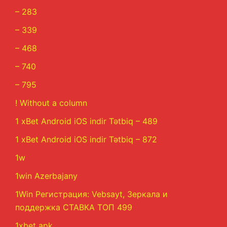
– 283
– 339
– 468
– 740
– 795
! Without a column
1 xBet Android iOS indir Tətbiq – 489
1 xBet Android iOS indir Tətbiq – 872
1w
1win Azerbajany
1Win Регистрация: Vebsayt, Зеркала и
поддержка СТАВКА ТОП 499
1xbet apk