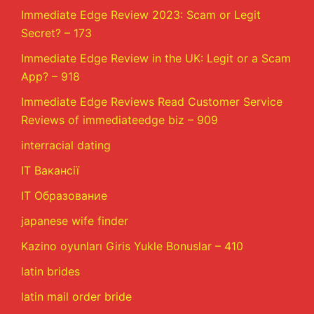
Immediate Edge Review 2023: Scam or Legit
Secret? – 173
Immediate Edge Review in the UK: Legit or a Scam
App? – 918
Immediate Edge Reviews Read Customer Service
Reviews of immediateedge biz – 909
interracial dating
IT Вакансії
IT Образование
japanese wife finder
Kazino oyunları Giris Yukle Bonuslar – 410
latin brides
latin mail order bride