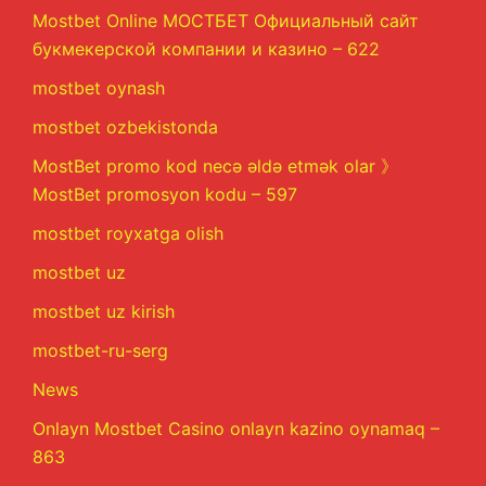
Mostbet Online МОСТБЕТ Официальный сайт
букмекерской компании и казино – 622
mostbet oynash
mostbet ozbekistonda
MostBet promo kod necə əldə etmək olar 》
MostBet promosyon kodu – 597
mostbet royxatga olish
mostbet uz
mostbet uz kirish
mostbet-ru-serg
News
Onlayn Mostbet Casino onlayn kazino oynamaq –
863