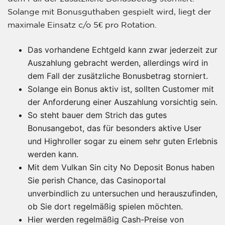
Solange mit Bonusguthaben gespielt wird, liegt der
maximale Einsatz c/o 5€ pro Rotation.
Das vorhandene Echtgeld kann zwar jederzeit zur
Auszahlung gebracht werden, allerdings wird in
dem Fall der zusätzliche Bonusbetrag storniert.
Solange ein Bonus aktiv ist, sollten Customer mit
der Anforderung einer Auszahlung vorsichtig sein.
So steht bauer dem Strich das gutes
Bonusangebot, das für besonders aktive User
und Highroller sogar zu einem sehr guten Erlebnis
werden kann.
Mit dem Vulkan Sin city No Deposit Bonus haben
Sie perish Chance, das Casinoportal
unverbindlich zu untersuchen und herauszufinden,
ob Sie dort regelmäßig spielen möchten.
Hier werden regelmäßig Cash-Preise von