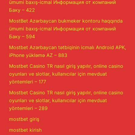
ümumi baxış-icmal Информация от компаний
Баку – 422
MostBet Azərbaycan bukmeker kontoru haqqında
ümumi baxış-icmal Информация от компаний
Баку – 594
Mostbet Azərbaycan tətbiqinin icmalı Android APK,
iPhone yükləmə AZ – 883
Mostbet Casino TR nasıl giriş yapılır, online casino
oyunları ve slotlar, kullanıcılar için mevduat
yöntemleri – 177
Mostbet Casino TR nasıl giriş yapılır, online casino
oyunları ve slotlar, kullanıcılar için mevduat
yöntemleri – 289
mostbet giriş
mostbet kirish