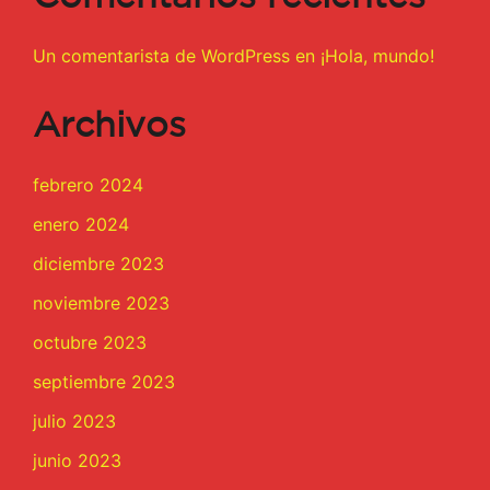
Un comentarista de WordPress
en
¡Hola, mundo!
Archivos
febrero 2024
enero 2024
diciembre 2023
noviembre 2023
octubre 2023
septiembre 2023
julio 2023
junio 2023