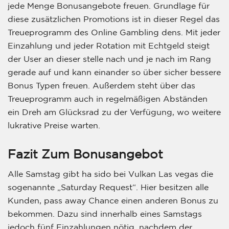
jede Menge Bonusangebote freuen. Grundlage für
diese zusätzlichen Promotions ist in dieser Regel das
Treueprogramm des Online Gambling dens. Mit jeder
Einzahlung und jeder Rotation mit Echtgeld steigt
der User an dieser stelle nach und je nach im Rang
gerade auf und kann einander so über sicher bessere
Bonus Typen freuen. Außerdem steht über das
Treueprogramm auch in regelmäßigen Abständen
ein Dreh am Glücksrad zu der Verfügung, wo weitere
lukrative Preise warten.
Fazit Zum Bonusangebot
Alle Samstag gibt ha sido bei Vulkan Las vegas die
sogenannte „Saturday Request“. Hier besitzen alle
Kunden, pass away Chance einen anderen Bonus zu
bekommen. Dazu sind innerhalb eines Samstags
jedoch fünf Einzahlungen nötig, nachdem der