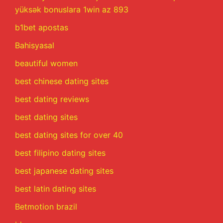
yüksək bonuslara 1win az 893
b1bet apostas
Bahisyasal
beautiful women
best chinese dating sites
best dating reviews
best dating sites
best dating sites for over 40
best filipino dating sites
best japanese dating sites
best latin dating sites
Betmotion brazil