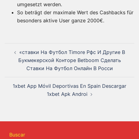
umgesetzt werden.
So beträgt der maximale Wert des Cashbacks für
besonders aktive User ganze 2000€.
«ставки На Футбол Timore Рфс И Другие В
Букмекерской Конторе Betboom Сделать
Ставки На Футбол Онлайн В Росси
1xbet App Móvil Deportivas En Spain Descargar
1xbet Apk Androi
Buscar