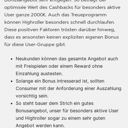
optimisée Wert des Cashbacks für besonders aktive
User ganze 2000€. Auch das Treueprogramm
können Highroller besonders schnell durchlaufen.
Diese positiven Faktoren trösten darüber hinweg,
dass es ansonsten keinen expliziten eigenen Bonus
für diese User-Gruppe gibt.
Neukunden können das gesamte Angebot auch
mit Freispielen oder einem Reward ohne
Einzahlung austesten.
Solange ein Bonus intresserad ist, sollten
Consumer mit der Anforderung einer Auszahlung
vorsichtig sein.
So steht bauer dem Strich ein gutes
Bonusangebot, unser für besonders aktive User
und Highroller sogar zu einem sehr guten
Angebot werden kann.