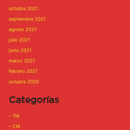
octubre 2021
septiembre 2021
agosto 2021
julio 2021
junio 2021
marzo 2021
febrero 2021
octubre 2020
Categorías
– 116
– 216