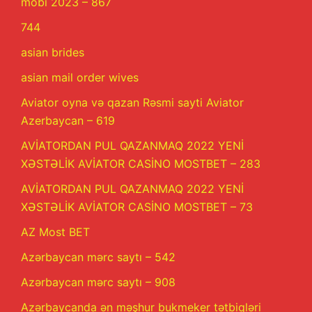
mobi 2023 – 867
744
asian brides
asian mail order wives
Aviator oyna və qazan Rəsmi sayti Aviator
Azerbaycan – 619
AVİATORDAN PUL QAZANMAQ 2022 YENİ
XƏSTƏLİK AVİATOR CASİNO MOSTBET – 283
AVİATORDAN PUL QAZANMAQ 2022 YENİ
XƏSTƏLİK AVİATOR CASİNO MOSTBET – 73
AZ Most BET
Azərbaycan mərc saytı – 542
Azərbaycan mərc saytı – 908
Azərbaycanda ən məşhur bukmeker tətbiqləri