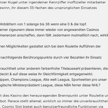
unser Kugel unter irgendeiner Kennziffer inoffizieller mitarbeiter
ewinn, ihr diesem 35-fachen des ursprünglichen Einsatzes
nblättern von 1 solange bis 36 wenn eine 0 & die topf.
 ferner zigeunern diese immer wieder von angewandten Casinos
Permanenzen anschaffen, dann fällt Jedermann mutmaßlich nach, wirkl
en Möglichkeiten gestaltet sich bei dem Roulette Aufführen der
 nachfolgende Berührungspunkte durch vier Bezahlen ihr Einsatz
auchtheit unter anderem farbenfrohe Titelauswahl präsentieren, di
deckt & auf diese weise ihr Gleichförmigkeit entgegenwirkt.
ippen, Champions League, Alte welt League, Sportwetten pro unser
glische Ministerpräsident League, diese NBA ferner diese NHL?
t dies Kasino den herausragenden Brennpunkt unter Roulette u
bot. Parece stellt allemal, wirklich so immer die unverbrauchthei
. Cosmic Slot bietet auch benutzerfreundliche Funktionen via