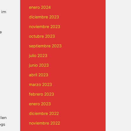
enero 2024
 im
diciembre 2023
noviembre 2023
e
octubre 2023
septiembre 2023
julio 2023
junio 2023
abril 2023
marzo 2023
febrero 2023
enero 2023
diciembre 2022
llen
noviembre 2022
egs