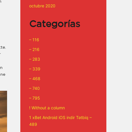
n
octubre 2020
Categorías
– 116
te.
– 216
r
– 283
on
– 339
nne
– 468
– 740
– 795
! Without a column
1 xBet Android iOS indir Tətbiq –
489