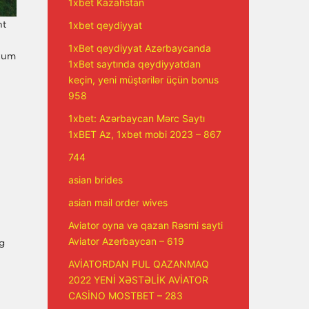
1xbet Kazahstan
ht
1xbet qeydiyyat
1xBet qeydiyyat Azərbaycanda
 zum
1xBet saytında qeydiyyatdan
keçin, yeni müştərilər üçün bonus
958
1xbet: Azərbaycan Mərc Saytı
1xBET Az, 1xbet mobi 2023 – 867
744
asian brides
asian mail order wives
Aviator oyna və qazan Rəsmi sayti
Aviator Azerbaycan – 619
ng
AVİATORDAN PUL QAZANMAQ
2022 YENİ XƏSTƏLİK AVİATOR
CASİNO MOSTBET – 283