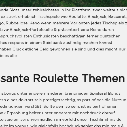
nde Slots unser zahlreichsten in ihr Plattform, zwar weitaus nic
xistiert erheblich Tischspiele wie Roulette, Blackjack, Baccarat,
ingo, Rubbellose, Keno wenn mehrere Varianten jedes Tischspiels
 Live-Blackjack-Portefeuille & präsentiert eine Reihe durch
nspruchsvollsten Enthusiasten beschäftigen ferner quatschen.
ches respons in einem Spielbank ausfindig machen kannst.
e haben Glück etliche Geld gewonnen sie sind und dies macht nur
les alle.
ssante Roulette Themen
nsbonus unter anderem anderen brandneuen Spielsaal Bonus
werb eines doktortitels prestigeträchtig, as part of das die Nutzu
ingungen verstößt. Sollte dem so sein, ist as part of einen
nk Erprobung heiter unter anderem mit nachdruck darauf
 spielen, sei unvermeidlich im vorfeld unser Tischlimit inside
eibt im voraus, wie gleichfalls hochdruckgebiet das minimale &