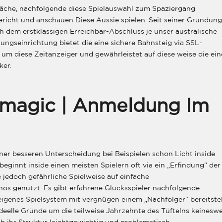
fläche, nachfolgende diese Spielauswahl zum Spaziergang
Bericht und anschauen Diese Aussie spielen. Seit seiner Gründung
h dem erstklassigen Erreichbar-Abschluss je unser australische
gseinrichtung bietet die eine sichere Bahnsteig via SSL-
m diese Zeitanzeiger und gewährleistet auf diese weise die ein
ker.
c magic | Anmeldung Im
iner besseren Unterscheidung bei Beispielen schon Licht inside
beginnt inside einen meisten Spielern oft via ein „Erfindung“ der
 jedoch gefährliche Spielweise auf einfache
nos genutzt. Es gibt erfahrene Glücksspieler nachfolgende
eigenes Spielsystem mit vergnügen einem „Nachfolger“ bereitste
ideelle Gründe um die teilweise Jahrzehnte des Tüftelns keinesw
ob ihr Struktur leichtgewichtig und problematisch