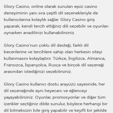
Glory Casino, online olarak sunulan eşsiz casino
deneyiminin yanı sıra çeşitli dil seçenekleriyle de
kullanıcılarına kolaylık sağlar. Glory Casino giriş
yaparak, kendi tercih ettiğiniz dili seçebilir ve oyunları
oynarken anadilinizi kullanabilirsiniz.
Glory Casino’nun çoklu dil desteği, farklı dil
becerilerine ve tercihlere sahip olan herkesin siteyi
kullanmasını kolaylaştırır. Türkçe, İngilizce, Almanca,
Fransızca, İspanyolca, Rusça ve birçok dil seçeneği
arasından istediğinizi seçebilirsiniz.
Glory Casino kullanıcı dostu arayüzü sayesinde, her
dil seçeneğinde aynı heyecanı ve eğlenceyi
yaşayabilirsiniz. Oyunlar, promosyonlar ve diğer tüm
içerikler seçtiğiniz dilde sunulur, böylece herhangi bir
dil bilmeksizin bile giriş yapabilir ve keyifli bir şekilde