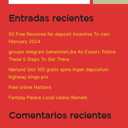
Entradas recientes
50 Free Revolves No deposit Incentive To own
February 2024
groupe telegram betwinnerLike An Expert. Follow
These 5 Steps To Get There
Nørlund Slot 100 gratis spins Ingen depositum
highway kings pro
Free online Harbors
Fantasy Palace Local casino Remark
Comentarios recientes