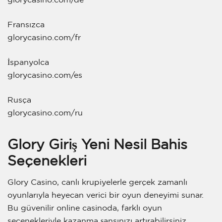
Fransızca
glorycasino.com/fr
İspanyolca
glorycasino.com/es
Rusça
glorycasino.com/ru
Glory Giriş Yeni Nesil Bahis
Seçenekleri
Glory Casino, canlı krupiyelerle gerçek zamanlı
oyunlarıyla heyecan verici bir oyun deneyimi sunar.
Bu güvenilir online casinoda, farklı oyun
seçenekleriyle kazanma şansınızı artırabilirsiniz.