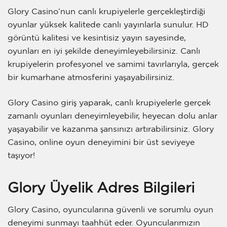
Glory Casino’nun canlı krupiyelerle gerçekleştirdiği
oyunlar yüksek kalitede canlı yayınlarla sunulur. HD
görüntü kalitesi ve kesintisiz yayın sayesinde,
oyunları en iyi şekilde deneyimleyebilirsiniz. Canlı
krupiyelerin profesyonel ve samimi tavırlarıyla, gerçek
bir kumarhane atmosferini yaşayabilirsiniz.
Glory Casino giriş yaparak, canlı krupiyelerle gerçek
zamanlı oyunları deneyimleyebilir, heyecan dolu anlar
yaşayabilir ve kazanma şansınızı artırabilirsiniz. Glory
Casino, online oyun deneyimini bir üst seviyeye
taşıyor!
Glory Üyelik Adres Bilgileri
Glory Casino, oyuncularına güvenli ve sorumlu oyun
deneyimi sunmayı taahhüt eder. Oyuncularımızın