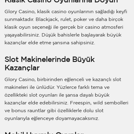
Glory Casino, klasik casino oyunlarının sağladığı keyfi
sunmaktadır. Blackjack, rulet, poker ve daha birçok
klasik oyun seçeneği ile gerçek bir casino atmosferi
yaşayabilirsiniz. Düşük bahislerle başlayarak büyük
kazançlar elde etme şansına sahipsiniz.
Slot Makinelerinde Büyük
Kazançlar
Glory Casino, birbirinden eğlenceli ve kazançlı slot
makineleri ile ünlüdür. Yüzlerce farklı tema ve
özellikteki slot oyunları ile şansa dayalı büyük
kazançlar elde edebilirsiniz. Freespin, wild sembolleri
ve bonus rauntlar gibi özelliklerle dolu slot
oyunlarıyla eğlenceye doyamayacaksınız.