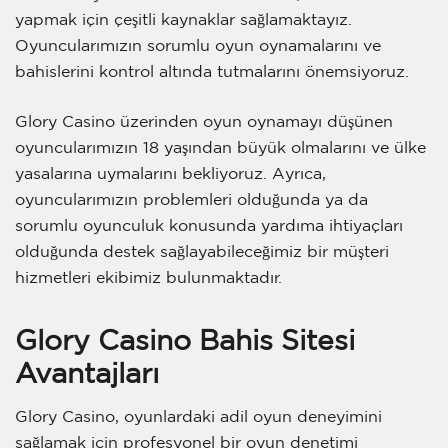
yapmak için çeşitli kaynaklar sağlamaktayız.
Oyuncularımızın sorumlu oyun oynamalarını ve
bahislerini kontrol altında tutmalarını önemsiyoruz.
Glory Casino üzerinden oyun oynamayı düşünen
oyuncularımızın 18 yaşından büyük olmalarını ve ülke
yasalarına uymalarını bekliyoruz. Ayrıca,
oyuncularımızın problemleri olduğunda ya da
sorumlu oyunculuk konusunda yardıma ihtiyaçları
olduğunda destek sağlayabileceğimiz bir müşteri
hizmetleri ekibimiz bulunmaktadır.
Glory Casino Bahis Sitesi
Avantajları
Glory Casino, oyunlardaki adil oyun deneyimini
sağlamak için profesyonel bir oyun denetimi