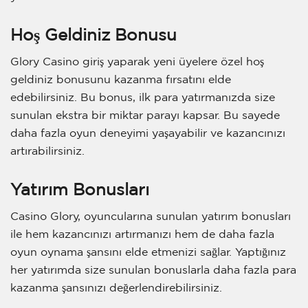
Hoş Geldiniz Bonusu
Glory Casino giriş yaparak yeni üyelere özel hoş
geldiniz bonusunu kazanma fırsatını elde
edebilirsiniz. Bu bonus, ilk para yatırmanızda size
sunulan ekstra bir miktar parayı kapsar. Bu sayede
daha fazla oyun deneyimi yaşayabilir ve kazancınızı
artırabilirsiniz.
Yatırım Bonusları
Casino Glory, oyuncularına sunulan yatırım bonusları
ile hem kazancınızı artırmanızı hem de daha fazla
oyun oynama şansını elde etmenizi sağlar. Yaptığınız
her yatırımda size sunulan bonuslarla daha fazla para
kazanma şansınızı değerlendirebilirsiniz.