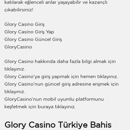
katılarak eğlenceli anlar yaşayabilir ve kazançlı
çıkabilirsiniz!
Glory Casino Giriş
Glory Casino Giriş Yap
Glory Casino Güncel Giriş
GloryCasino
Glory Casino hakkında daha fazla bilgi almak için
tıklayınız.
Glory Casino’ya giriş yapmak için hemen tıklayınız.
Glory Casino’nun güncel giriş adresine erişmek için
tıklayınız.
GloryCasino’nun mobil uyumlu platformunu
keşfetmek için buraya tıklayınız.
Glory Casino Türkiye Bahis