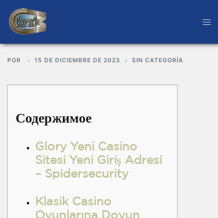
POR
15 DE DICIEMBRE DE 2023
SIN CATEGORÍA
Содержимое
Glory Yeni Casino
Sitesi Yeni Giriş Adresi
– Spidersecurity
Klasik Casino
Oyunlarına Doyun