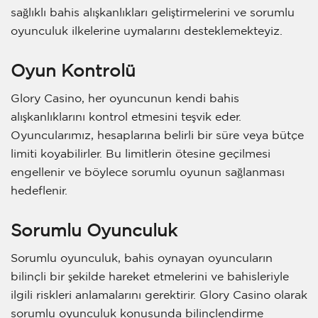
sağlıklı bahis alışkanlıkları geliştirmelerini ve sorumlu
oyunculuk ilkelerine uymalarını desteklemekteyiz.
Oyun Kontrolü
Glory Casino, her oyuncunun kendi bahis
alışkanlıklarını kontrol etmesini teşvik eder.
Oyuncularımız, hesaplarına belirli bir süre veya bütçe
limiti koyabilirler. Bu limitlerin ötesine geçilmesi
engellenir ve böylece sorumlu oyunun sağlanması
hedeflenir.
Sorumlu Oyunculuk
Sorumlu oyunculuk, bahis oynayan oyuncuların
bilinçli bir şekilde hareket etmelerini ve bahisleriyle
ilgili riskleri anlamalarını gerektirir. Glory Casino olarak
sorumlu oyunculuk konusunda bilinçlendirme