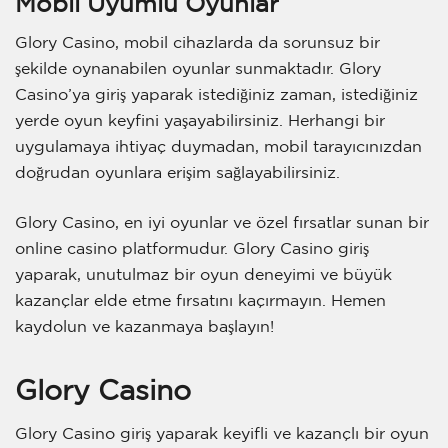
Mobil Uyumlu Oyunlar
Glory Casino, mobil cihazlarda da sorunsuz bir
şekilde oynanabilen oyunlar sunmaktadır. Glory
Casino’ya giriş yaparak istediğiniz zaman, istediğiniz
yerde oyun keyfini yaşayabilirsiniz. Herhangi bir
uygulamaya ihtiyaç duymadan, mobil tarayıcınızdan
doğrudan oyunlara erişim sağlayabilirsiniz.
Glory Casino, en iyi oyunlar ve özel fırsatlar sunan bir
online casino platformudur. Glory Casino giriş
yaparak, unutulmaz bir oyun deneyimi ve büyük
kazançlar elde etme fırsatını kaçırmayın. Hemen
kaydolun ve kazanmaya başlayın!
Glory Casino
Glory Casino giriş yaparak keyifli ve kazançlı bir oyun