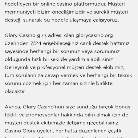
hedefleyen bir online casino platformudur. Müşteri
memnuniyeti bizim önceliğimizdir ve sürekli müşteri
desteği sunarak bu hedefe ulaşmaya çalışıyoruz.
Glory Casino giriş adresi olan glorycasino.org
üzerinden 7/24 erişebileceğiniz canlı destek hattımız
sayesinde herhangi bir sorunuz veya sorununuz
olduğunda hızlı bir şekilde yardım alabilirsiniz.
Deneyimli ve profesyonel müşteri destek ekibimiz,
tüm sorularınıza cevap vermek ve herhangi bir teknik
sorunu çözmek için her zaman sizinle birlikte
olacaktır.
Ayrıca, Glory Casino’nun size sunduğu birçok bonus
teklifi ve promosyonlar hakkında bilgi almak için de
müşteri destek ekibimizle iletişime geçebilirsiniz.
Casino Glory üyeleri, her hafta düzenlenen çeşitli