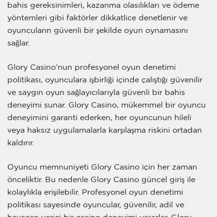
bahis gereksinimleri, kazanma olasılıkları ve ödeme
yöntemleri gibi faktörler dikkatlice denetlenir ve
oyuncuların güvenli bir şekilde oyun oynamasını
sağlar.
Glory Casino’nun profesyonel oyun denetimi
politikası, oyunculara işbirliği içinde çalıştığı güvenilir
ve saygın oyun sağlayıcılarıyla güvenli bir bahis
deneyimi sunar. Glory Casino, mükemmel bir oyuncu
deneyimini garanti ederken, her oyuncunun hileli
veya haksız uygulamalarla karşılaşma riskini ortadan
kaldırır.
Oyuncu memnuniyeti Glory Casino için her zaman
önceliktir. Bu nedenle Glory Casino güncel giriş ile
kolaylıkla erişilebilir. Profesyonel oyun denetimi
politikası sayesinde oyuncular, güvenilir, adil ve