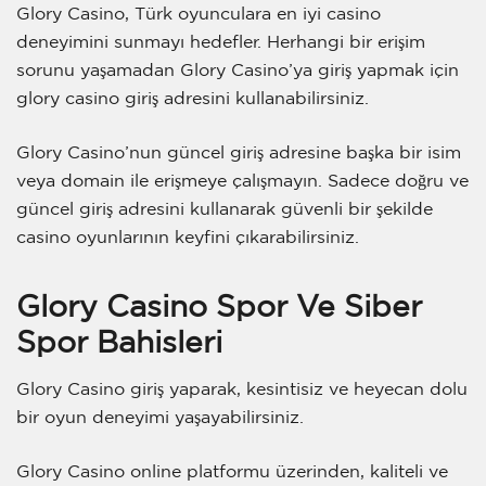
Glory Casino, Türk oyunculara en iyi casino
deneyimini sunmayı hedefler. Herhangi bir erişim
sorunu yaşamadan Glory Casino’ya giriş yapmak için
glory casino giriş adresini kullanabilirsiniz.
Glory Casino’nun güncel giriş adresine başka bir isim
veya domain ile erişmeye çalışmayın. Sadece doğru ve
güncel giriş adresini kullanarak güvenli bir şekilde
casino oyunlarının keyfini çıkarabilirsiniz.
Glory Casino Spor Ve Siber
Spor Bahisleri
Glory Casino giriş yaparak, kesintisiz ve heyecan dolu
bir oyun deneyimi yaşayabilirsiniz.
Glory Casino online platformu üzerinden, kaliteli ve