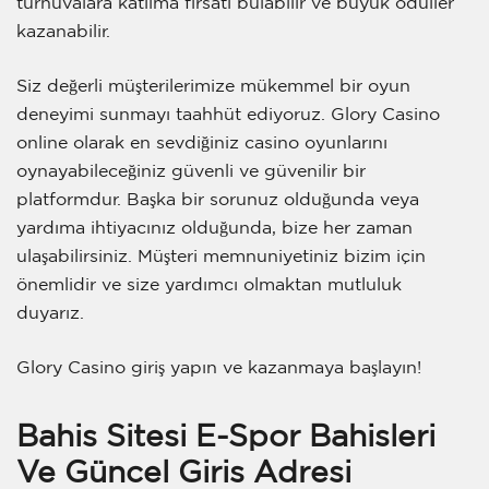
turnuvalara katılma fırsatı bulabilir ve büyük ödüller
kazanabilir.
Siz değerli müşterilerimize mükemmel bir oyun
deneyimi sunmayı taahhüt ediyoruz. Glory Casino
online olarak en sevdiğiniz casino oyunlarını
oynayabileceğiniz güvenli ve güvenilir bir
platformdur. Başka bir sorunuz olduğunda veya
yardıma ihtiyacınız olduğunda, bize her zaman
ulaşabilirsiniz. Müşteri memnuniyetiniz bizim için
önemlidir ve size yardımcı olmaktan mutluluk
duyarız.
Glory Casino giriş yapın ve kazanmaya başlayın!
Bahis Sitesi E-Spor Bahisleri
Ve Güncel Giris Adresi