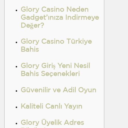
Glory Casino Neden
Gadget’ınıza Indirmeye
Değer?
Glory Casino Türkiye
Bahis
Glory Giriş Yeni Nesil
Bahis Seçenekleri
Güvenilir ve Adil Oyun
Kaliteli Canlı Yayın
Glory Üyelik Adres